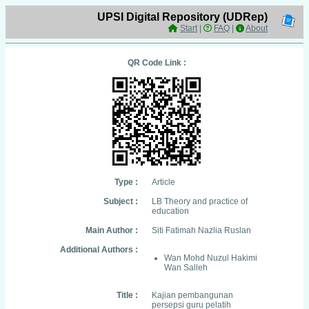
UPSI Digital Repository (UDRep)
Start
|
FAQ
|
About
QR Code Link :
Type :
Article
Subject :
LB Theory and practice of
education
Main Author :
Siti Fatimah Nazlia Ruslan
Additional Authors :
Wan Mohd Nuzul Hakimi
Wan Salleh
Title :
Kajian pembangunan
persepsi guru pelatih