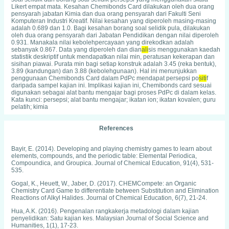
Likert empat mata. Kesahan Chemibonds Card dilakukan oleh dua orang
pensyarah jabatan Kimia dan dua orang pensyarah dari Fakulti Seni
Komputeran Industri Kreatif. Nilai kesahan yang diperoleh masing-masing
adalah 0.689 dan 1.0. Bagi kesahan borang soal selidik pula, dilakukan
oleh dua orang pensyarah dari Jabatan Pendidikan dengan nilai diperoleh
0.931. Manakala nilai kebolehpercayaan yang direkodkan adalah
sebanyak 0.867. Data yang diperoleh dan dian
ali
sis menggunakan kaedah
statistik deskriptif untuk mendapatkan nilai min, peratusan kekerapan dan
sisihan piawai. Purata min bagi setiap konstruk adalah 3.45 (reka bentuk),
3.89 (kandungan) dan 3.88 (kebolehgunaan). Hal ini menunjukkan
penggunaan Chemibonds Card dalam PdPc mendapat persepsi po
siti
f
daripada sampel kajian ini. Implikasi kajian ini, Chemibonds card sesuai
digunakan sebagai alat bantu mengajar bagi proses PdPc di dalam kelas.
Kata kunci: persepsi; alat bantu mengajar; ikatan ion; ikatan kovalen; guru
pelatih; kimia
References
Bayir, E. (2014). Developing and playing chemistry games to learn about
elements, compounds, and the periodic table: Elemental Periodica,
Compoundica, and Groupica. Journal of Chemical Education, 91(4), 531-
535.
Gogal, K., Heuett, W., Jaber, D. (2017). CHEMCompete: an Organic
Chemistry Card Game to differentiate between Substitution and Elimination
Reactions of Alkyl Halides. Journal of Chemical Education, 6(7), 21-24.
Hua, A.K. (2016). Pengenalan rangkakerja metadologi dalam kajian
penyelidikan: Satu kajian kes. Malaysian Journal of Social Science and
Humanities, 1(1), 17-23.