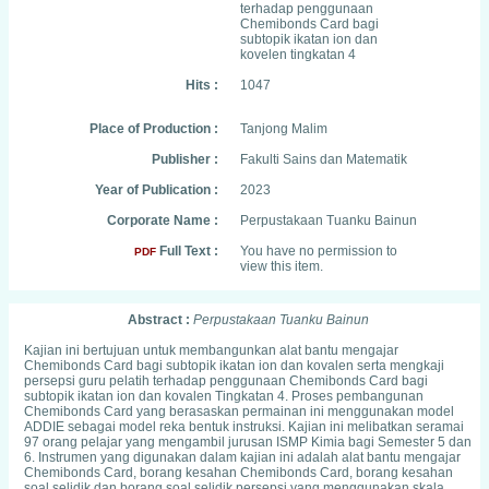
terhadap penggunaan
Chemibonds Card bagi
subtopik ikatan ion dan
kovelen tingkatan 4
Hits :
1047
Place of Production :
Tanjong Malim
Publisher :
Fakulti Sains dan Matematik
Year of Publication :
2023
Corporate Name :
Perpustakaan Tuanku Bainun
Full Text :
You have no permission to
PDF
view this item.
Abstract :
Perpustakaan Tuanku Bainun
Kajian ini bertujuan untuk membangunkan alat bantu mengajar
Chemibonds Card bagi subtopik ikatan ion dan kovalen serta mengkaji
persepsi guru pelatih terhadap penggunaan Chemibonds Card bagi
subtopik ikatan ion dan kovalen Tingkatan 4. Proses pembangunan
Chemibonds Card yang berasaskan permainan ini menggunakan model
ADDIE sebagai model reka bentuk instruksi. Kajian ini melibatkan seramai
97 orang pelajar yang mengambil jurusan ISMP Kimia bagi Semester 5 dan
6. Instrumen yang digunakan dalam kajian ini adalah alat bantu mengajar
Chemibonds Card, borang kesahan Chemibonds Card, borang kesahan
soal selidik dan borang soal selidik persepsi yang menggunakan skala