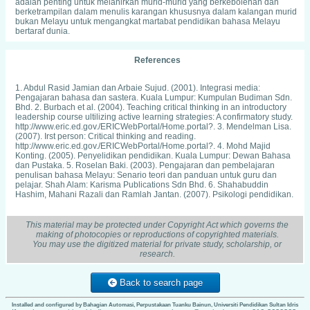
adalah penting untuk melahirkan murid-murid yang berkebolehan dan
berketrampilan dalam menulis karangan khususnya dalam kalangan murid
bukan Melayu untuk mengangkat martabat pendidikan bahasa Melayu
bertaraf dunia.
References
1. Abdul Rasid Jamian dan Arbaie Sujud. (2001). Integrasi media:
Pengajaran bahasa dan sastera. Kuala Lumpur: Kumpulan Budiman Sdn.
Bhd. 2. Burbach et al. (2004). Teaching critical thinking in an introductory
leadership course ultilizing active learning strategies: A confirmatory study.
http://www.eric.ed.gov./ERICWebPortal/Home.portal?. 3. Mendelman Lisa.
(2007). Irst person: Critical thinking and reading.
http://www.eric.ed.gov./ERICWebPortal/Home.portal?. 4. Mohd Majid
Konting. (2005). Penyelidikan pendidikan. Kuala Lumpur: Dewan Bahasa
dan Pustaka. 5. Roselan Baki. (2003). Pengajaran dan pembelajaran
penulisan bahasa Melayu: Senario teori dan panduan untuk guru dan
pelajar. Shah Alam: Karisma Publications Sdn Bhd. 6. Shahabuddin
Hashim, Mahani Razali dan Ramlah Jantan. (2007). Psikologi pendidikan.
Kuala Lumpur: PTS Profesional Publishing Sdn. Bhd. 7. Yahya Othman.
(2003). Pelaksanaan kemahiran berfikir dalam pengajaran Bahasa Melayu.
Jurnal Bahasa.. Jil. 3. Bil.1.
This material may be protected under Copyright Act which governs the
making of photocopies or reproductions of copyrighted materials.
You may use the digitized material for private study, scholarship, or
research.
Back to search page
Installed and configured by Bahagian Automasi, Perpustakaan Tuanku Bainun, Universiti Pendidikan Sultan Idris