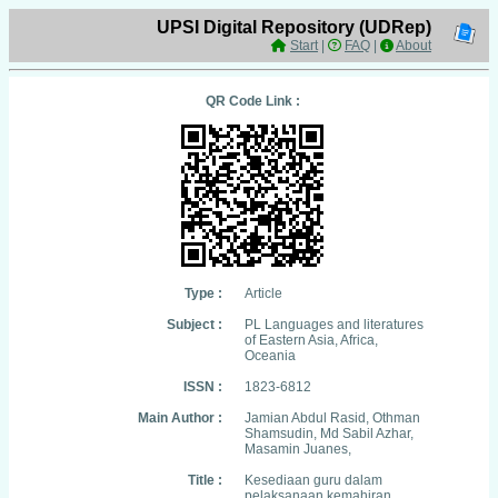
UPSI Digital Repository (UDRep)
Start
|
FAQ
|
About
QR Code Link :
Type :
Article
Subject :
PL Languages and literatures
of Eastern Asia, Africa,
Oceania
ISSN :
1823-6812
Main Author :
Jamian Abdul Rasid, Othman
Shamsudin, Md Sabil Azhar,
Masamin Juanes,
Title :
Kesediaan guru dalam
pelaksanaan kemahiran