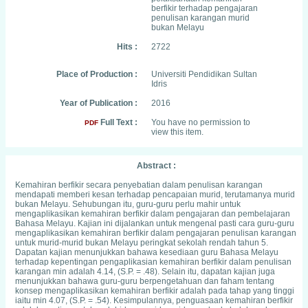
berfikir terhadap pengajaran
penulisan karangan murid
bukan Melayu
Hits :
2722
Place of Production :
Universiti Pendidikan Sultan
Idris
Year of Publication :
2016
Full Text :
You have no permission to
PDF
view this item.
Abstract :
Kemahiran berfikir secara penyebatian dalam penulisan karangan
mendapati memberi kesan terhadap pencapaian murid, terutamanya murid
bukan Melayu. Sehubungan itu, guru-guru perlu mahir untuk
mengaplikasikan kemahiran berfikir dalam pengajaran dan pembelajaran
Bahasa Melayu. Kajian ini dijalankan untuk mengenal pasti cara guru-guru
mengaplikasikan kemahiran berfikir dalam pengajaran penulisan karangan
untuk murid-murid bukan Melayu peringkat sekolah rendah tahun 5.
Dapatan kajian menunjukkan bahawa kesediaan guru Bahasa Melayu
terhadap kepentingan pengaplikasian kemahiran berfikir dalam penulisan
karangan min adalah 4.14, (S.P. = .48). Selain itu, dapatan kajian juga
menunjukkan bahawa guru-guru berpengetahuan dan faham tentang
konsep mengaplikasikan kemahiran berfikir adalah pada tahap yang tinggi
iaitu min 4.07, (S.P. = .54). Kesimpulannya, penguasaan kemahiran berfikir