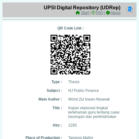
UPSI Digital Repository (UDRep)
Start
|
FAQ
|
About
QR Code Link :
Type :
Thesis
Subject :
HJ Public Finance
Main Author :
Mohd Zul Izwan Aliyasak
Title :
Kajian ekplorasi tingkat
kefahaman guru tentang cukai
barangan dan perkhidmatan
Hits :
2285
Place of Production :
Tanjong Malim