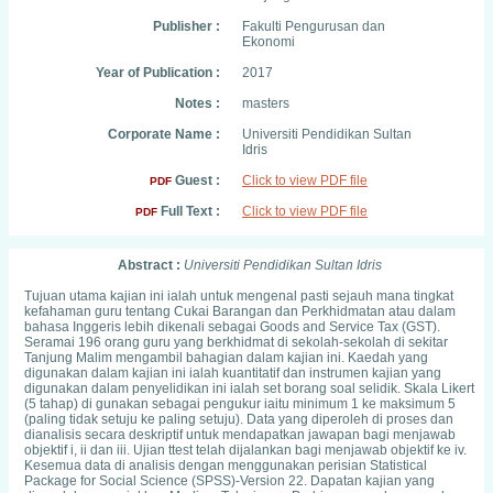
Publisher :
Fakulti Pengurusan dan
Ekonomi
Year of Publication :
2017
Notes :
masters
Corporate Name :
Universiti Pendidikan Sultan
Idris
Guest :
Click to view PDF file
PDF
Full Text :
Click to view PDF file
PDF
Abstract :
Universiti Pendidikan Sultan Idris
Tujuan utama kajian ini ialah untuk mengenal pasti sejauh mana tingkat
kefahaman guru tentang Cukai Barangan dan Perkhidmatan atau dalam
bahasa Inggeris lebih dikenali sebagai Goods and Service Tax (GST).
Seramai 196 orang guru yang berkhidmat di sekolah-sekolah di sekitar
Tanjung Malim mengambil bahagian dalam kajian ini. Kaedah yang
digunakan dalam kajian ini ialah kuantitatif dan instrumen kajian yang
digunakan dalam penyelidikan ini ialah set borang soal selidik. Skala Likert
(5 tahap) di gunakan sebagai pengukur iaitu minimum 1 ke maksimum 5
(paling tidak setuju ke paling setuju). Data yang diperoleh di proses dan
dianalisis secara deskriptif untuk mendapatkan jawapan bagi menjawab
objektif i, ii dan iii. Ujian ttest telah dijalankan bagi menjawab objektif ke iv.
Kesemua data di analisis dengan menggunakan perisian Statistical
Package for Social Science (SPSS)-Version 22. Dapatan kajian yang