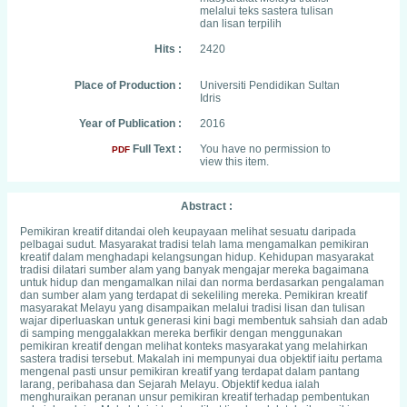
melalui teks sastera tulisan
dan lisan terpilih
Hits :
2420
Place of Production :
Universiti Pendidikan Sultan
Idris
Year of Publication :
2016
Full Text :
You have no permission to
PDF
view this item.
Abstract :
Pemikiran kreatif ditandai oleh keupayaan melihat sesuatu daripada
pelbagai sudut. Masyarakat tradisi telah lama mengamalkan pemikiran
kreatif dalam menghadapi kelangsungan hidup. Kehidupan masyarakat
tradisi dilatari sumber alam yang banyak mengajar mereka bagaimana
untuk hidup dan mengamalkan nilai dan norma berdasarkan pengalaman
dan sumber alam yang terdapat di sekeliling mereka. Pemikiran kreatif
masyarakat Melayu yang disampaikan melalui tradisi lisan dan tulisan
wajar diperluaskan untuk generasi kini bagi membentuk sahsiah dan adab
di samping menggalakkan mereka berfikir dengan menggunakan
pemikiran kreatif dengan melihat konteks masyarakat yang melahirkan
sastera tradisi tersebut. Makalah ini mempunyai dua objektif iaitu pertama
mengenal pasti unsur pemikiran kreatif yang terdapat dalam pantang
larang, peribahasa dan Sejarah Melayu. Objektif kedua ialah
menghuraikan peranan unsur pemikiran kreatif terhadap pembentukan