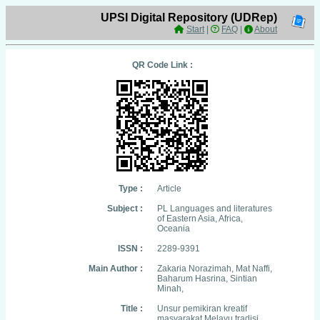
UPSI Digital Repository (UDRep)
Start
|
FAQ
|
About
QR Code Link :
Type :
Article
Subject :
PL Languages and literatures
of Eastern Asia, Africa,
Oceania
ISSN :
2289-9391
Main Author :
Zakaria Norazimah, Mat Naffi,
Baharum Hasrina, Sintian
Minah,
Title :
Unsur pemikiran kreatif
masyarakat Melayu tradisi