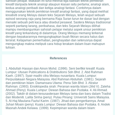
sahsiah pelajar. Makalah ini turut melihat tiga kaedah teknik pemikiran
kreatif daripada teknik analogi ataupun kiasan iaitu pertama; analogi alam,
kedua analogi peribadi dan ketiga analogi fantasi. Contohnya dalam
menggunakan teknik pemikiran kreatif analogi fantasi, yang dapat melihat
kreativiti orang Melayu dalam teks Sejarah Melayu, telah wujud sebuah
episod seorang raja yang bernama Raja Suran turun ke dasar laut dengan
menaiki sebuah peti kaca atau disebut pesawat. Sastera Melayu tradisional
seperti pantang larang, peribahasa, dan teks Sejarah Melayu dilihat
mampu membangunkan sahsiah pelajar melalui aspek unsur pemikiran
kreatif yang terkandung di dalamnya. Orang Melayu memang terkenal
dengan kepakarannya mengungkapkan buah fikiran secara halus dan
tersirat. Ketajaman pemerhatian, penghayatan dan seterusnya dapat
mengungkap makna meliputi cara hidup terakam dalam lisan mahupun
tulisan.
References
1. Abdullah Hassan dan Ainon Mohd. (1996). Seni berfikir kreatif. Kuala
Lumpur: Utusan Publications & Distributions Sdn Bhd. 2. Abd Rahman
Kaeh. (1997). Syair madhi citra Melayu nusantara. Kuala Lumpur:
Perpustakaan Negara Malaysia. Abd Rahman Abdullah. (1981). Sejarah
dan pemikiran Islam. Damansara Utama: Pena Sdn Bhd. 3. Afzalur
Rahman. (1993). Ensiklopedia sirah: Peranan wanita Islam (Jilid V). Zaleha
Ahmad (Peny). Kuala Lumpur: Dewan Bahasa dan Pustaka. 4. Ali Ahmad.
(2002). Takdir di dalam kesusasteraan Melayu lama dan baru dalam Tradisi
dan Modeniti. Lalita Sinha (peny). Pulau Pinang: Universiti Sains Malaysia.
5. Al-Haj Maulana Fazlul Karim. (1987). Jihad dan pengertiannya. Amat
Juhari Moain (peny). Kuala Lumpur: Dewan Bahasa dan Pustaka. 6. Andek
Masnah Andek Kelawa. (1999). Kepimpinan wanita dalam Islam:
Kedudukannya dalam syariah. Kuala Lumpur: Universiti Kebangsaan