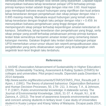
berstrata untuk terlibat dengan soal selidik yang dijalankan. Dapatan kajian
menunjukkan bahawa tahap kesedaran pelajar UPSI terhadap prinsip-
prinsip kampus lestari adalah tinggi dengan nilai min 3.60. Hasil kajian
juga mendapati bahawa wujud hubungan yang signifikan dan kuat antara
tahap kesedaran dengan pengetahuan dan sikap pelajar dengan nilai r =
0.895 masing-masing. Manakala wujud hubungan yang lemah antara
tahap kesedaran dengan tingkah laku pelajar dengan nilai r = 0.459. Ini
menunjukkan bahawa pengetahuan yang tinggi dengan jelas
mempengaruhi sikap pelajar terhadap kepentingan amalan kelestarian di
kampus. Sebaliknya, tahap kesedaran dan pengetahuan yang tinggi, serta
sikap pelajar yang positif terhadap pelaksanaan prinsip-prinsip kampus
lestari tidak semestinya menjamin amalan lestari yang cemerlang dalam
kalangan mereka. Galakan tingkah laku lestari dalam kalangan pelajar
UPSI memerlukan unsur-unsur situasi lain seperti penguatkuasaan atau
pengiktirafan yang perlu dilaksanakan seperti yang dicadangkan oleh
segelintir teori-teori tingkah laku terdahulu.
References
1. AASHE (Association Advancement of Sustainability in Higher Education)
(2009). Sustainability Tracking, Assessment & Rating System (STARS) for
colleges and universities: Pilot project results. Diperoleh pada Disember 4,
2014 daripada
http://www.aashe.org/files/documents/STARS/STARS_Pilot_Results.pdf. 2.
Ajzen, I. (1991). The theory of planned bahaviour. Organization Behaviour
and Human Decision Processes, 50, 179– 211. 3. Arcury, T. A., & Johnson,
T. P. (1987). Public environmental knowledge: A statewide survey. The
Journal of Environmental Knowledge, 18(4), 31-37. 4. Aisyah, N.I., & M.
Zainora, A. (2012). The level of awareness towards environmental issues
and concern among students in tertiary level: Case study of Universities
student in Kuala Lumpur and Klang Valley of Malaysia. Dicapai pada 2014,