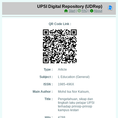
UPSI Digital Repository (UDRep)
Start
|
FAQ
|
About
QR Code Link :
Type :
Article
Subject :
L Education (General)
ISSN :
1985-496X
Main Author :
Mohd Isa Nor Kalsum,
Title :
Pengetahuan, sikap dan
tingkah laku pelajar UPSI
terhadap prinsip-prinsip
kampus lestari
Hits :
4788