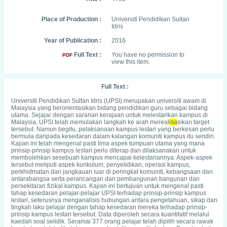
Place of Production :
Universiti Pendidikan Sultan
Idris
Year of Publication :
2016
Full Text :
You have no permission to
PDF
view this item.
Full Text :
Universiti Pendidikan Sultan Idris (UPSI) merupakan universiti awam di
Malaysia yang berorientasikan bidang pendidikan guru sebagai bidang
utama. Sejajar dengan saranan kerajaan untuk melestarikan kampus di
Malaysia, UPSI telah memulakan langkah ke arah mereal
isa
sikan target
tersebut. Namun begitu, pelaksanaan kampus lestari yang berkesan perlu
bermula daripada kesedaran dalam kalangan komuniti kampus itu sendiri.
Kajian ini telah mengenal pasti lima aspek tumpuan utama yang mana
prinsip-prinsip kampus lestari perlu diterap dan dilaksanakan untuk
membolehkan sesebuah kampus mencapai kelestariannya. Aspek-aspek
tersebut meliputi aspek kurikulum, penyelidikan, operasi kampus,
perkhidmatan dan jangkauan luar di peringkat komuniti, kebangsaan dan
antarabangsa serta perancangan dan pembangunan bangunan dan
persekitaran fizikal kampus. Kajian ini bertujuan untuk mengenal pasti
tahap kesedaran pelajar-pelajar UPSI terhadap prinsip-prinsip kampus
lestari, seterusnya menganalisis hubungan antara pengetahuan, sikap dan
tingkah laku pelajar dengan tahap kesedaran mereka terhadap prinsip-
prinsip kampus lestari tersebut. Data diperoleh secara kuantitatif melalui
kaedah soal selidik. Seramai 377 orang pelajar telah dipilih secara rawak