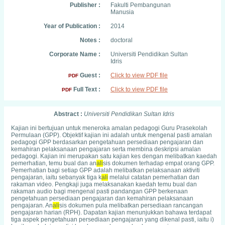
Publisher :
Fakulti Pembangunan
Manusia
Year of Publication :
2014
Notes :
doctoral
Corporate Name :
Universiti Pendidikan Sultan
Idris
Guest :
Click to view PDF file
PDF
Full Text :
Click to view PDF file
PDF
Abstract :
Universiti Pendidikan Sultan Idris
Kajian ini bertujuan untuk meneroka amalan pedagogi Guru Prasekolah
Permulaan (GPP). Objektif kajian ini adalah untuk mengenal pasti amalan
pedagogi GPP berdasarkan pengetahuan persediaan pengajaran dan
kemahiran pelaksanaan pengajaran serta membina deskripsi amalan
pedagogi. Kajian ini merupakan satu kajian kes dengan melibatkan kaedah
pemerhatian, temu bual dan an
ali
sis dokumen terhadap empat orang GPP.
Pemerhatian bagi setiap GPP adalah melibatkan pelaksanaan aktiviti
pengajaran, iaitu sebanyak tiga k
ali
melalui catatan pemerhatian dan
rakaman video. Pengkaji juga melaksanakan kaedah temu bual dan
rakaman audio bagi mengenal pasti pandangan GPP berkenaan
pengetahuan persediaan pengajaran dan kemahiran pelaksanaan
pengajaran. An
ali
sis dokumen pula melibatkan persediaan rancangan
pengajaran harian (RPH). Dapatan kajian menunjukkan bahawa terdapat
tiga aspek pengetahuan persediaan pengajaran yang dikenal pasti, iaitu i)