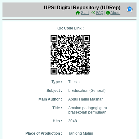
UPSI Digital Repository (UDRep)
Start
|
FAQ
|
About
QR Code Link :
Type :
Thesis
Subject :
L Education (General)
Main Author :
Abdul Halim Masnan
Title :
Amalan pedagogi guru
prasekolah permulaan
Hits :
3048
Place of Production :
Tanjong Malim