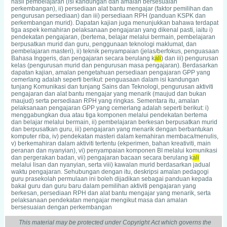
hasil pembelajaran (isi kandungan dan amalan bersesuaian
perkembangan), ii) persediaan alat bantu mengajar (faktor pemilihan dan
pengurusan persediaan) dan iii) persediaan RPH (panduan KSPK dan
perkembangan murid). Dapatan kajian juga menunjukkan bahawa terdapat
tiga aspek kemahiran pelaksanaan pengajaran yang dikenal pasti, iaitu i)
pendekatan pengajaran, (bertema, belajar melalui bermain, pembelajaran
berpusatkan murid dan guru, penggunaan teknologi maklumat, dan
pembelajaran masteri), ii) teknik penyampaian (jelas/berfokus, penguasaan
Bahasa Inggeris, dan pengajaran secara berulang k
ali
) dan iii) pengurusan
kelas (pengurusan murid dan pengurusan masa pengajaran). Berdasarkan
dapatan kajian, amalan pengetahuan persediaan pengajaran GPP yang
cemerlang adalah seperti berikut: penguasaan dalam isi kandungan
tunjang Komunikasi dan tunjang Sains dan Teknologi, pengurusan aktiviti
pengajaran dan alat bantu mengajar yang menarik (maujud dan bukan
maujud) serta persediaan RPH yang ringkas. Sementara itu, amalan
pelaksanaan pengajaran GPP yang cemerlang adalah seperti berikut: i)
menggabungkan dua atau tiga komponen melalui pendekatan bertema
dan belajar melalui bermain, ii) pembelajaran berkesan berpusatkan murid
dan berpusatkan guru, iii) pengajaran yang menarik dengan berbantukan
komputer riba, iv) pendekatan masteri dalam kemahiran membaca/menulis,
v) berkemahiran dalam aktiviti tertentu (ekperimen, bahan kreativiti, main
peranan dan nyanyian), vi) penyampaian komponen BI melalui komunikasi
dan pergerakan badan, vii) pengajaran bacaan secara berulang k
ali
melalui lisan dan nyanyian, serta viii) kawalan murid berdasarkan jadual
waktu pengajaran. Sehubungan dengan itu, deskripsi amalan pedagogi
guru prasekolah permulaan ini boleh dijadikan sebagai panduan kepada
bakal guru dan guru baru dalam pemilihan aktiviti pengajaran yang
berkesan, persediaan RPH dan alat bantu mengajar yang menarik, serta
pelaksanaan pendekatan mengajar mengikut masa dan amalan
bersesuaian dengan perkembangan
This material may be protected under Copyright Act which governs the