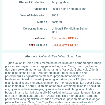
Place of Production :
Tanjong Malim
Publisher :
Fakulti Sains Kemanusiaan
Year of Publication :
2003
Notes :
doctoral
Corporate Name :
Universiti Pendidikan Sultan
Idris
Guest :
Click to view PDF file
PDF
Full Text :
Click to view PDF file
PDF
Abstract :
Universiti Pendidikan Sultan Idris
Tujuan kajian ini ialah untuk membina bateri ujian dan perbandingan tahap
prestasi keupayaan motor bagi pelajar Tingkatan Satu, Dua, Tiga, Empat
dan Lima sekolah menengah Semenanjung Malaysia. Sebanyak 17 jenis
ujian ditadbirkan ke atas 1500 orang pelajar (830 lelaki dan 670
perempuan). Pengukuran prestasi keupayaan motor diperoleh
berdasarkan konstruk bateri ujian yang terdiri daripada 12 ujian utama iaitu
ujian lompat kuasa menegak, ujian lompat menegak, ujian lari pecut 6 saat,
ujian lompat jauh berdiri, ujian melontar bola keranjang, ujian lari pecut 50
ela, ujian kayu bass menegak, ujian kayu bass melintang, ujian tindak
balas pilihan, ujian lari ulang alik 30 kaki, ujian kepantasan tangan Nelson
dan ujian lompat kuadran Ujian ANOVA Tiga Hala menunjukkan terdapat
perbezaan yang signifikan terhadap prestasi keupayaan motor di kalangan
pelajar Tingkatan Satu, Dua, Tiga, Empat dan Lima berdasarkan etnik E