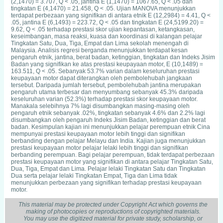
(2,1470) = 3.707, Q < .05, jantina E (1,1470) = 1067.65, Q < .05 dan
tingkatan E (4,1470) = 21.458, Q < .05. Ujian MANOVA menunjukkan
terdapat perbezaan yang signifikan di antara etnik E (12,2984) = 4.41, Q <
.05, jantina E (6,1493) = 223.72, Q < .05 dan tingkatan E (24,5199.20) =
9.62, Q < .05 terhadap prestasi skor ujian kepantasan, ketangkasan,
keseimbangan, masa reaksi, kuasa dan koordinasi di kalangan pelajar
Tingkatan Satu, Dua, Tiga, Empat dan Lima sekolah menengah di
Malaysia. Analisis regresi berganda menunjukkan terdapat kesan
pengaruh etnik, jantina, berat badan, ketinggian, tingkatan dan Indeks Jisim
Badan yang signifikan ke atas prestasi keupayaan motor, E (10,1489) =
163.511, Q < .05. Sebanyak 53.7% varian dalam keseluruhan prestasi
keupayaan motor dapat diterangkan oleh pembolehubah jangkaan
tersebut. Daripada jumlah tersebut, pembolehubah jantina merupakan
pengaruh utama terbesar dan menyumbang sebanyak 45.3% daripada
keseluruhan varian (52.3%) terhadap prestasi skor keupayaan motor.
Manakala selebihnya 7% lagi disumbangkan masing-masing oleh
pengaruh etnik sebanyak .02%, tingkatan sebanyak 4.6% dan 2.2% lagi
disumbangkan oleh pengaruh Indeks Jisim Badan, ketinggian dan berat
badan. Kesimpulan kajian ini menunjukkan pelajar perempuan etnik Cina
mempunyai prestasi keupayaan motor lebih tinggi dan signifikan
berbanding dengan pelajar Melayu dan India. Kajian juga menunjukkan
prestasi keupayaan motor pelajar lelaki lebih tinggi dan signifikan
berbanding perempuan. Bagi pelajar perempuan, tidak terdapat perbezaan
prestasi keupayaan motor yang signifikan di antara pelajar Tingkatan Satu,
Dua, Tiga, Empat dan Lima. Pelajar lelaki Tingkatan Satu dan Tingkatan
Dua serta pelajar lelaki Tingkatan Empat, Tiga dan Lima tidak
menunjukkan perbezaan yang signifikan terhadap prestasi keupayaan
motor.
This material may be protected under Copyright Act which governs the
making of photocopies or reproductions of copyrighted materials.
You may use the digitized material for private study, scholarship, or