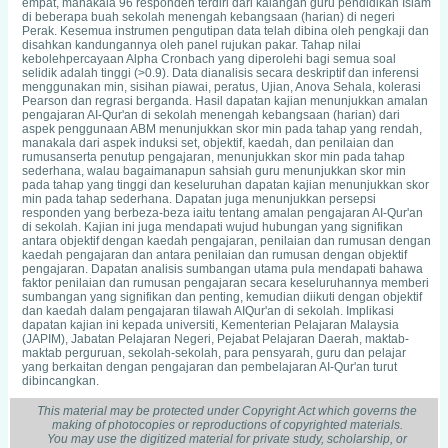
empat, manakala 96 responden terdiri dari kalangan guru pendidikan Islam
di beberapa buah sekolah menengah kebangsaan (harian) di negeri
Perak. Kesemua instrumen pengutipan data telah dibina oleh pengkaji dan
disahkan kandungannya oleh panel rujukan pakar. Tahap nilai
kebolehpercayaan Alpha Cronbach yang diperolehi bagi semua soal
selidik adalah tinggi (>0.9). Data dianalisis secara deskriptif dan inferensi
menggunakan min, sisihan piawai, peratus, Ujian, Anova Sehala, kolerasi
Pearson dan regrasi berganda. Hasil dapatan kajian menunjukkan amalan
pengajaran AI-Qur'an di sekolah menengah kebangsaan (harian) dari
aspek penggunaan ABM menunjukkan skor min pada tahap yang rendah,
manakala dari aspek induksi set, objektif, kaedah, dan penilaian dan
rumusanserta penutup pengajaran, menunjukkan skor min pada tahap
sederhana, walau bagaimanapun sahsiah guru menunjukkan skor min
pada tahap yang tinggi dan keseluruhan dapatan kajian menunjukkan skor
min pada tahap sederhana. Dapatan juga menunjukkan persepsi
responden yang berbeza-beza iaitu tentang amalan pengajaran AI-Qur'an
di sekolah. Kajian ini juga mendapati wujud hubungan yang signifikan
antara objektif dengan kaedah pengajaran, penilaian dan rumusan dengan
kaedah pengajaran dan antara penilaian dan rumusan dengan objektif
pengajaran. Dapatan analisis sumbangan utama pula mendapati bahawa
faktor penilaian dan rumusan pengajaran secara keseluruhannya memberi
sumbangan yang signifikan dan penting, kemudian diikuti dengan objektif
dan kaedah dalam pengajaran tilawah AIQur'an di sekolah. Implikasi
dapatan kajian ini kepada universiti, Kementerian Pelajaran Malaysia
(JAPIM), Jabatan Pelajaran Negeri, Pejabat Pelajaran Daerah, maktab-
maktab perguruan, sekolah-sekolah, para pensyarah, guru dan pelajar
yang berkaitan dengan pengajaran dan pembelajaran AI-Qur'an turut
dibincangkan.
This material may be protected under Copyright Act which governs the
making of photocopies or reproductions of copyrighted materials.
You may use the digitized material for private study, scholarship, or