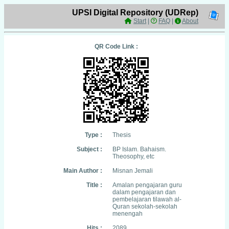
UPSI Digital Repository (UDRep)
Start
|
FAQ
|
About
QR Code Link :
Type :
Thesis
Subject :
BP Islam. Bahaism.
Theosophy, etc
Main Author :
Misnan Jemali
Title :
Amalan pengajaran guru
dalam pengajaran dan
pembelajaran tilawah al-
Quran sekolah-sekolah
menengah
Hits :
2089