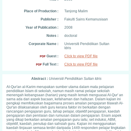
Place of Production :
Tanjong Malim
Publisher :
Fakulti Sains Kemanusiaan
Year of Publication :
2008
Notes :
doctoral
Corporate Name :
Universiti Pendidikan Sultan
Idris
Guest :
Click to view PDF file
PDF
Full Text :
Click to view PDF file
PDF
Abstract :
Universiti Pendidikan Sultan Idris
AI-Qur'an aI-Karim merupakan sumber utama dalam mata pelajaran
pendidikan Islam di sekolah, namun masih ramai pelajar sekolah
menengah kebangsaan (harian) yang masih lemah menguasai AI-Qur' an
sarna ada dari aspek bacaan, kefahaman dan hafazan. Dalam kajian ini
pengkaji memfokuskan bagaimana proses amalan pengajaran tilawah AI-
Qur'an dilaksanakan oleh guru kerana faktor ini berkaitan dengan
rancangan pengajaran guru, tahap pelajar, objektif pengajaran, kaedah
pengajaran dan penilaian dan rumusan dalam pengajaran. Enam aspek
yang dikaji berkaitan amalan pengajaran guru iaitu; set induksi, ABM,
objektif, kaedah, penutup dan sahsiah guru. Kajian ini menggunakan
kaedah tinjauan semasa terdiri daripada 1449 responden pelajar tingkatan