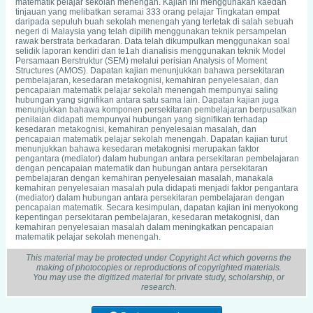
matematik pelajar sekolah menengah. Kajian ini menggunakan kaedah
tinjauan yang melibatkan seramai 333 orang pelajar Tingkatan empat
daripada sepuluh buah sekolah menengah yang terletak di salah sebuah
negeri di Malaysia yang telah dipilih menggunakan teknik persampelan
rawak berstrata berkadaran. Data telah dikumpulkan menggunakan soal
selidik laporan kendiri dan te1ah dianalisis menggunakan teknik Model
Persamaan Berstruktur (SEM) melalui perisian Analysis of Moment
Structures (AMOS). Dapatan kajian menunjukkan bahawa persekitaran
pembelajaran, kesedaran metakognisi, kemahiran penyelesaian, dan
pencapaian matematik pelajar sekolah menengah mempunyai saling
hubungan yang signifikan antara satu sama lain. Dapatan kajian juga
menunjukkan bahawa komponen persekitaran pembelajaran berpusatkan
penilaian didapati mempunyai hubungan yang signifikan terhadap
kesedaran metakognisi, kemahiran penyelesaian masalah, dan
pencapaian matematik pelajar sekolah menengah. Dapatan kajian turut
menunjukkan bahawa kesedaran metakognisi merupakan faktor
pengantara (mediator) dalam hubungan antara persekitaran pembelajaran
dengan pencapaian matematik dan hubungan antara persekitaran
pembelajaran dengan kemahiran penyelesaian masalah, manakala
kemahiran penyelesaian masalah pula didapati menjadi faktor pengantara
(mediator) dalam hubungan antara persekitaran pembelajaran dengan
pencapaian matematik. Secara kesimpulan, dapatan kajian ini menyokong
kepentingan persekitaran pembelajaran, kesedaran metakognisi, dan
kemahiran penyelesaian masalah dalam meningkatkan pencapaian
matematik pelajar sekolah menengah.
This material may be protected under Copyright Act which governs the
making of photocopies or reproductions of copyrighted materials.
You may use the digitized material for private study, scholarship, or
research.