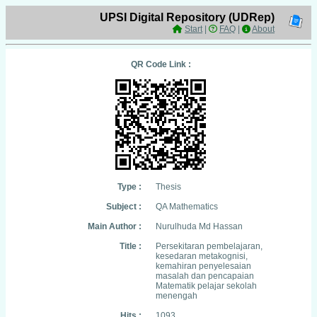
UPSI Digital Repository (UDRep)
Start
|
FAQ
|
About
QR Code Link :
Type :
Thesis
Subject :
QA Mathematics
Main Author :
Nurulhuda Md Hassan
Title :
Persekitaran pembelajaran,
kesedaran metakognisi,
kemahiran penyelesaian
masalah dan pencapaian
Matematik pelajar sekolah
menengah
Hits :
1093