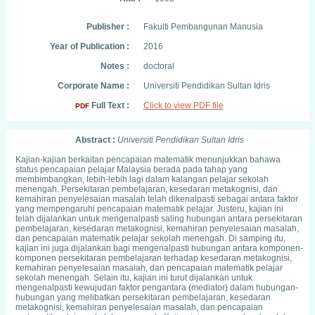
Publisher :
Fakulti Pembangunan Manusia
Year of Publication :
2016
Notes :
doctoral
Corporate Name :
Universiti Pendidikan Sultan Idris
Full Text :
Click to view PDF file
PDF
Abstract :
Universiti Pendidikan Sultan Idris
Kajian-kajian berkaitan pencapaian matematik menunjukkan bahawa
status pencapaian pelajar Malaysia berada pada tahap yang
membimbangkan, lebih-lebih lagi dalam kalangan pelajar sekolah
menengah. Persekitaran pembelajaran, kesedaran metakognisi, dan
kemahiran penyelesaian masalah telah dikenalpasti sebagai antara faktor
yang mempengaruhi pencapaian matematik pelajar. Justeru, kajian ini
telah dijalankan untuk mengenalpasti saling hubungan antara persekitaran
pembelajaran, kesedaran metakognisi, kemahiran penyelesaian masalah,
dan pencapaian matematik pelajar sekolah menengah. Di samping itu,
kajian ini juga dijalankan bagi mengenalpasti hubungan antara komponen-
komponen persekitaran pembelajaran terhadap kesedaran metakognisi,
kemahiran penyelesaian masalah, dan pencapaian matematik pelajar
sekolah menengah. Selain itu, kajian ini turut dijalankan untuk
mengenalpasti kewujudan faktor pengantara (mediator) dalam hubungan-
hubungan yang melibatkan persekitaran pembelajaran, kesedaran
metakognisi, kemahiran penyelesaian masalah, dan pencapaian