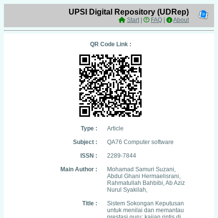
UPSI Digital Repository (UDRep)
Start
|
FAQ
|
About
QR Code Link :
Type :
Article
Subject :
QA76 Computer software
ISSN :
2289-7844
Main Author :
Mohamad Samuri Suzani,
Abdul Ghani Hermaelisrani,
Rahmatullah Bahbibi, Ab Aziz
Nurul Syakilah,
Title :
Sistem Sokongan Keputusan
untuk menilai dan memantau
prestasi guru: kajian rintis di