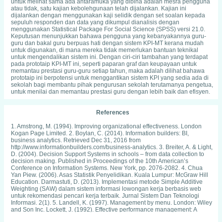
untuk melihat sama ada antaramuka yang dibina adalah mesra pengguna
atau tidak, satu kajian kebolehgunaan telah dijalankan. Kajian ini
dijalankan dengan menggunakan kaji selidik dengan set soalan kepada
sepuluh responden dan data yang dikumpul dianalisis dengan
menggunakan Statistical Package For Social Science (SPSS) versi 21.0.
Keputusan menunjukkan bahawa pengguna yang kebanyakannya guru-
guru dan bakal guru berpuas hati dengan sistem KPI-MT kerana mudah
untuk digunakan, di mana mereka tidak memerlukan bantuan teknikal
untuk mengendalikan sistem ini. Dengan ciri-ciri tambahan yang terdapat
pada prototaip KPI-MT ini, seperti paparan graf dan keupayaan untuk
memantau prestasi guru-guru setiap tahun, maka adalah dilihat bahawa
prototaip ini berpotensi untuk menggantikan sistem KPI yang sedia ada di
sekolah bagi membantu pihak pengurusan sekolah terutamanya pengetua,
untuk menilai dan memantau prestasi guru dengan lebih baik dan efisyen.
References
1. Amstrong, M. (1994). Improving organizational effectiveness. London
Kogan Page Limited. 2. Boylan, C. (2014). Information builders: BI,
business analytics. Retrieved Dec 31, 2016 from
http://www.informationbuilders.com/business-analytics. 3. Breiter, A. & Light,
D. (2004). Decision Support Systems in schools – from data collection to
decision making. Published in Proceedings of the 10th American’s
Conference on Information Systems. New York, pp. 2076-2082. 4. Chua
Yan Piew. (2006). Asas Statistik Penyelidikan. Kuala Lumpur: McGraw Hill
Education. Darmastuti, D. (2013). Implementasi metode Simple Additive
Weighting (SAW) dalam sistem informasi lowongan kerja berbasis web
untuk rekomendasi pencari kerja terbaik. Jurnal Sistem Dan Teknologi
Informasi. 2(1). 5. Landell, K. (1997). Management by menu. London: Wiley
and Son Inc. Lockett, J. (1992). Effective performance management: A
strategic guide to getting the best from people. London: Kogan Page. 6.