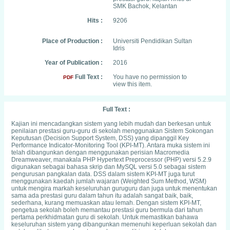
SMK Bachok, Kelantan
Hits :
9206
Place of Production :
Universiti Pendidikan Sultan
Idris
Year of Publication :
2016
Full Text :
You have no permission to
PDF
view this item.
Full Text :
Kajian ini mencadangkan sistem yang lebih mudah dan berkesan untuk
penilaian prestasi guru-guru di sekolah menggunakan Sistem Sokongan
Keputusan (Decision Support System, DSS) yang dipanggil Key
Performance Indicator-Monitoring Tool (KPI-MT). Antara muka sistem ini
telah dibangunkan dengan menggunakan perisian Macromedia
Dreamweaver, manakala PHP Hypertext Preprocessor (PHP) versi 5.2.9
digunakan sebagai bahasa skrip dan MySQL versi 5.0 sebagai sistem
pengurusan pangkalan data. DSS dalam sistem KPI-MT juga turut
menggunakan kaedah jumlah wajaran (Weighted Sum Method, WSM)
untuk mengira markah keseluruhan guruguru dan juga untuk menentukan
sama ada prestasi guru dalam tahun itu adalah sangat baik, baik,
sederhana, kurang memuaskan atau lemah. Dengan sistem KPI-MT,
pengetua sekolah boleh memantau prestasi guru bermula dari tahun
pertama perkhidmatan guru di sekolah. Untuk memastikan bahawa
keseluruhan sistem yang dibangunkan memenuhi keperluan sekolah dan