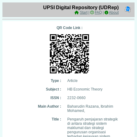
UPSI Digital Repository (UDRep)
Start
|
FAQ
|
About
QR Code Link :
Type :
Article
Subject :
HB Economic Theory
ISSN :
2232-0660
Main Author :
Baharudin Razana, Ibrahim
Mohamed,
Title :
Pengaruh penjajaran strategik
di antara strategi sistem
maklumat dan strategi
pengurusan organisasi
terhadap kejayaan sistem