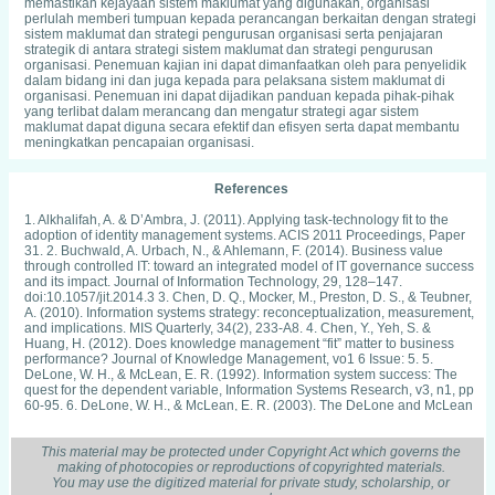
memastikan kejayaan sistem maklumat yang digunakan, organisasi
perlulah memberi tumpuan kepada perancangan berkaitan dengan strategi
sistem maklumat dan strategi pengurusan organisasi serta penjajaran
strategik di antara strategi sistem maklumat dan strategi pengurusan
organisasi. Penemuan kajian ini dapat dimanfaatkan oleh para penyelidik
dalam bidang ini dan juga kepada para pelaksana sistem maklumat di
organisasi. Penemuan ini dapat dijadikan panduan kepada pihak-pihak
yang terlibat dalam merancang dan mengatur strategi agar sistem
maklumat dapat diguna secara efektif dan efisyen serta dapat membantu
meningkatkan pencapaian organisasi.
References
1. Alkhalifah, A. & D’Ambra, J. (2011). Applying task-technology fit to the
adoption of identity management systems. ACIS 2011 Proceedings, Paper
31. 2. Buchwald, A. Urbach, N., & Ahlemann, F. (2014). Business value
through controlled IT: toward an integrated model of IT governance success
and its impact. Journal of Information Technology, 29, 128–147.
doi:10.1057/jit.2014.3 3. Chen, D. Q., Mocker, M., Preston, D. S., & Teubner,
A. (2010). Information systems strategy: reconceptualization, measurement,
and implications. MIS Quarterly, 34(2), 233-A8. 4. Chen, Y., Yeh, S. &
Huang, H. (2012). Does knowledge management “fit” matter to business
performance? Journal of Knowledge Management, vo1 6 Issue: 5. 5.
DeLone, W. H., & McLean, E. R. (1992). Information system success: The
quest for the dependent variable, Information Systems Research, v3, n1, pp
60-95. 6. DeLone, W. H., & McLean, E. R. (2003). The DeLone and McLean
Model of information system success: a ten-year update. Journal of
Management Information Systems, spring, v19, n4, pp 9-30. 7. Ferreira, A.
A., & Kuniyoshi, M. S. (2015). Critical factors in the implementation process
This material may be protected under Copyright Act which governs the
of Integrated Management Systems. Journal of Information Systems and
making of photocopies or reproductions of copyrighted materials.
Technology Management, 12(1), 145-164. doi:10.4301/S1807-
You may use the digitized material for private study, scholarship, or