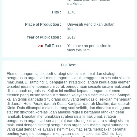
maklumat
Hits :
1178
Place of Production :
Universiti Pendidikan Sultan
Idris
Year of Publication :
2017
Full Text :
You have no permission to
PDF
view this item.
Full Text :
Elemen pengurusan seperti strategi sistem maklumat dan strategi
pengurusan organisasi mempengaruhi corak penggunaan sesuatu sistem
maklumat. Di samping itu penjajaran strategik di antara kedua-dua elemen
tersebut juga mempengaruhi corak penggunaan sesuatu sistem maklumat
di sesebuah organisasi. Kajian ini melihat kepada pengaruh elemen-
elemen pengurusan tersebut terhadap kejayaan sistem maklumat. Sampel
kajian terdiri daripada 375 orang guru yang bertugas di sekolah menengah
di daerah Hulu Perak, daerah Kuala Kangsar, daerah Muallim, dan daerah
Kinta. Data dikumpul melalui borang soal selidik, dan dianalisa mengguna
statistik diskriptif, korelasi, dan analisis regresi berganda langkah demi
langkah. Dapatan menunjukkan strategi sistem maklumat, strategi
pengurusan organisasi serta penjajaran strategik di antara strategi sistem
maklumat dengan strategi pengurusan organisasi mempunyai hubungan
yang kuat dengan kejayaan sistem maklumat, serta merupakan peramal
penting yang mempengaruhi kejayaan sistem maklumat. Oleh itu, bagi