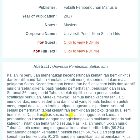
Publisher :
Fakulti Pembangunan Manusia
Year of Publication :
2017
Notes :
Masters
Corporate Name :
Universiti Pendidikan Sultan Idris
Guest :
Click to view PDF file
PDF
Full Text :
Click to view PDF file
PDF
Abstract :
Universiti Pendidikan Sultan Idris
Kajian ini bertujuan menentukan kecenderungan kemahiran berfikir kritis
dan kreatif murid Tahun 4 melalui aktiviti mengeksperimen dalam mata
pelajaran Sains. Kecenderungan kemahiran berfikir secara kritis dan kreatif
murid tersebut dikenal pasti melalui pemerhatian, penulisan dan lisan.
Seramai 36 orang murid Tahun 4 telah dipilih secara pensampelan
stratifikasi bertujuan. Mereka mewakili semua tahap kecerdasan, iaitu
murid cerdas, murid sederhana dan murid yang lemah. Instrumen untuk
mengumpul data kajian terdiri daripada tugasan eksperimen, senarai
semak pemerhatian tabiat kemahiran berfikir dan protokol temu bual semi
berstruktur. Data dian
ali
sis secara ku
ali
tatif menggunakan kaedah
perbandingan konstan dengan mengkelompokkan maklumat kepada sub-
kategori, istilah dan tema yang sesuai. Hasil kajian menunjukkan murid
Tahun 4 lebih cenderung menguasai kemahiran berfikir kritis (89.3%)
berbanding dengan kemahiran berfikir kreatif (54.7%). Dari segi tabiat
kemahiran berfikir pula, 91.2% murid menunjukkan tabiat pemikiran kritis