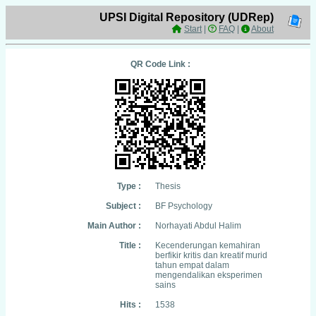
UPSI Digital Repository (UDRep)
Start
|
FAQ
|
About
QR Code Link :
Type :
Thesis
Subject :
BF Psychology
Main Author :
Norhayati Abdul Halim
Title :
Kecenderungan kemahiran
berfikir kritis dan kreatif murid
tahun empat dalam
mengendalikan eksperimen
sains
Hits :
1538