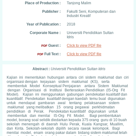
Place of Production :
Tanjong Malim
Publisher :
Fakulti Seni, Komputeran dan
Industri Kreatif
Year of Publication :
2018
Corporate Name :
Universiti Pendidikan Sultan
Idris
Guest :
Click to view PDF file
PDF
Full Text :
Click to view PDF file
PDF
Abstract :
Universiti Pendidikan Sultan Idris
Kajian ini menentukan hubungan antara ciri sistem maklumat dan ciri
organisasi dengan kejayaan sistem maklumat (KS), serta
membentuk Model Konseptual Penjajaran antara Sistem Maklumat
dengan Organisasi di Institusi Berteraskan Pendidikan (IS-Org Fit
Model). Kajian ini menggunakan gabungan pendekatan kualitatif dan
kuantitatif. Pendekatan kualitatif dengan kaedah temu bual digunakan
untuk mendapat gambaran awal tentang pelaksanaan sistem
maklumat yang melibatkan 15 orang pegawai perkhidmatan
pendidikan di Perak. Pendekatan kuantitatif digunakan untuk
membentuk dan menilai IS-Org Fit Model. Bagi pembentukan
model, borang soal selidik diedarkan kepada 375 orang guru di 10 buah
sekolah menengah di daerah Hulu Perak, Kuala Kangsar, Muallim,
dan Kinta. Sekolah-sekolah dipilih secara rawak kelompok. Bagi
menilai model, enam orang pakar dalam bidang sistem maklumat telah