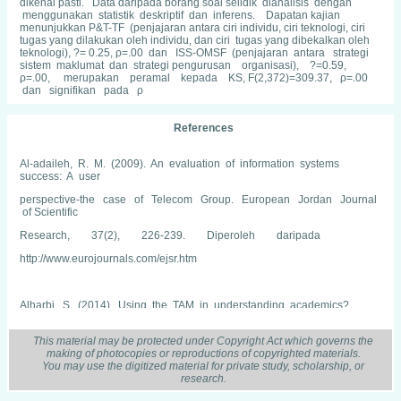
dikenal pasti. Data daripada borang soal selidik dianalisis dengan
menggunakan statistik deskriptif dan inferens. Dapatan kajian
menunjukkan P&T-TF (penjajaran antara ciri individu, ciri teknologi, ciri
tugas yang dilakukan oleh individu, dan ciri tugas yang dibekalkan oleh
teknologi), ?= 0.25, ρ=.00 dan ISS-OMSF (penjajaran antara strategi
sistem maklumat dan strategi pengurusan organisasi), ?=0.59,
ρ=.00, merupakan peramal kepada KS, F(2,372)=309.37, ρ=.00
dan signifikan pada ρ
References
Al-adaileh, R. M. (2009). An evaluation of information systems
success: A user
perspective-the case of Telecom Group. European Jordan Journal
of Scientific
Research, 37(2), 226-239. Diperoleh daripada
http://www.eurojournals.com/ejsr.htm
Alharbi, S. (2014). Using the TAM in understanding academics?
behavioural intention to
use Learning Management Systems. International Journal of Advanced
This material may be protected under Copyright Act which governs the
Computer Science and
making of photocopies or reproductions of copyrighted materials.
You may use the digitized material for private study, scholarship, or
Applications, 143-155.
research.