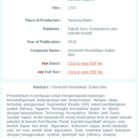
Hits :
1721
Place of Production :
Tanjong Malim
Publisher :
Fakulti Seni, Komputeran dan
Industri Kreatif
Year of Publication :
2019
Corporate Name :
Universiti Pendidikan Sultan
Idris
Guest :
Click to view PDF file
PDF
Full Text :
Click to view PDF file
PDF
Abstract :
Universiti Pendidikan Sultan Idris
Penyelidikan ini bertujuan untuk mengenalpasti hubungan
kemudahgunaan, kebergunaan dan keseronokan dengan sikap
terhadap penggunaan Augmented Reality (AR) dalam pembelajaran
subjek Bahasa Inggeris. Kerangka konseptual kajian ini dibina
dengan berpandukan Technology Acceptance Model oleh Davis.
Sampel kajian terdiri daripada 60 orang murid tahun lima di salah sebuah
sekolah di daerah Parit Buntar, Perak. Kaedah kuantitatif dengan reka
bentuk kajian kes telah digunakan. Instrumen kajian terdiri daripada
satu set soal selidik telah digunakan. Data empirikal kajian dianalisis
dengan menggunakan analisis deskriptif dan inferens. Analisis