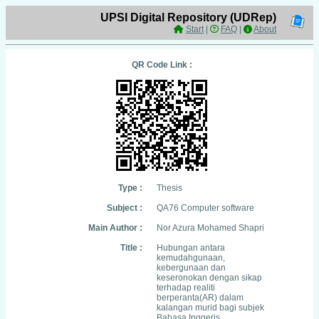
UPSI Digital Repository (UDRep)
Start
|
FAQ
|
About
QR Code Link :
Type :
Thesis
Subject :
QA76 Computer software
Main Author :
Nor Azura Mohamed Shapri
Title :
Hubungan antara
kemudahgunaan,
kebergunaan dan
keseronokan dengan sikap
terhadap realiti
berperanta(AR) dalam
kalangan murid bagi subjek
Bahasa Inggeris