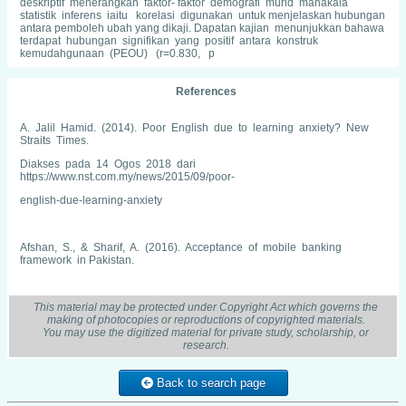
deskriptif menerangkan faktor- faktor demografi murid manakala
statistik inferens iaitu korelasi digunakan untuk menjelaskan hubungan
antara pemboleh ubah yang dikaji. Dapatan kajian menunjukkan bahawa
terdapat hubungan signifikan yang positif antara konstruk
kemudahgunaan (PEOU) (r=0.830, p
References
A. Jalil Hamid. (2014). Poor English due to learning anxiety? New
Straits Times.
Diakses pada 14 Ogos 2018 dari
https://www.nst.com.my/news/2015/09/poor-
english-due-learning-anxiety
Afshan, S., & Sharif, A. (2016). Acceptance of mobile banking
framework in Pakistan.
Journals of Telematics and Informatics, 33(2), 370–387.
This material may be protected under Copyright Act which governs the
making of photocopies or reproductions of copyrighted materials.
Aina Nasa (November 17, 2016). Education Ministry on UPSR results:
You may use the digitized material for private study, scholarship, or
"Students'
research.
achievements at level we can be proud of". Diakses 17 Julai 2018,
dari
Back to search page
http://www.nst.com.my/news/2016/11/189351/education-ministry-upsr-