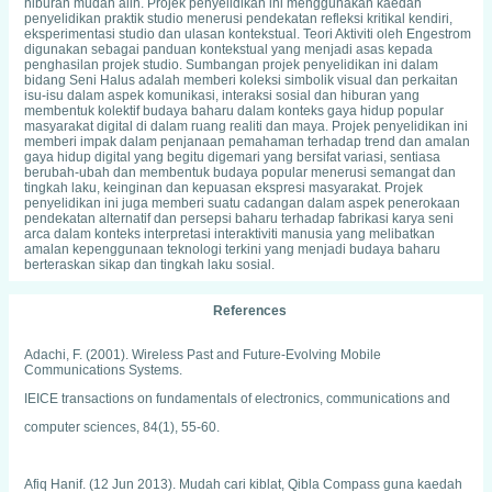
hiburan mudah alih. Projek penyelidikan ini menggunakan kaedah
penyelidikan praktik studio menerusi pendekatan refleksi kritikal kendiri,
eksperimentasi studio dan ulasan kontekstual. Teori Aktiviti oleh Engestrom
digunakan sebagai panduan kontekstual yang menjadi asas kepada
penghasilan projek studio. Sumbangan projek penyelidikan ini dalam
bidang Seni Halus adalah memberi koleksi simbolik visual dan perkaitan
isu-isu dalam aspek komunikasi, interaksi sosial dan hiburan yang
membentuk kolektif budaya baharu dalam konteks gaya hidup popular
masyarakat digital di dalam ruang realiti dan maya. Projek penyelidikan ini
memberi impak dalam penjanaan pemahaman terhadap trend dan amalan
gaya hidup digital yang begitu digemari yang bersifat variasi, sentiasa
berubah-ubah dan membentuk budaya popular menerusi semangat dan
tingkah laku, keinginan dan kepuasan ekspresi masyarakat. Projek
penyelidikan ini juga memberi suatu cadangan dalam aspek penerokaan
pendekatan alternatif dan persepsi baharu terhadap fabrikasi karya seni
arca dalam konteks interpretasi interaktiviti manusia yang melibatkan
amalan kepenggunaan teknologi terkini yang menjadi budaya baharu
berteraskan sikap dan tingkah laku sosial.
References
Adachi, F. (2001). Wireless Past and Future-Evolving Mobile
Communications Systems.
IEICE transactions on fundamentals of electronics, communications and
computer sciences, 84(1), 55-60.
Afiq Hanif. (12 Jun 2013). Mudah cari kiblat, Qibla Compass guna kaedah