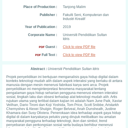
Place of Production :
Tanjong Malim
Publisher :
Fakulti Seni, Komputeran dan
Industri Kreatif
Year of Publication :
2019
Corporate Name :
Universiti Pendidikan Sultan
Idris
Guest :
Click to view PDF file
PDF
Full Text :
Click to view PDF file
PDF
Abstract :
Universiti Pendidikan Sultan Idris
Projek penyelidikan ini bertujuan menganalisis gaya hidup digital dalam
konteks teknologi mudah alih dalam aspek interaksi yang berlaku di antara
manusia dengan mesin menerusi fabrikasi karya seni arca. Projek
penyelidikan ini menginterpretasi fenomena masyarakat tentang
pengalaman gaya hidup seharian pengguna menerusi elemen interaksi
sosial, tingkah laku dan obsesi terhadap alat teknologi mudah alih. Artis
rujukan utama yang terlibat dalam kajian ini adalah Nam June Paik, Xaviar
Veilhan, Dario Tironi dan Koji Yoshida, Tom Price, Scott Snibbe, Aristarkh
Chernyshev & Alexei Shulgin, Roger Belveal, Anah Dunsheath, Justine
Khamara dan Susy Oliviera. Penerokaan idea terhadap aspek gaya hidup
digital di dalam karyakarya pelukis yang dirujuk melibatkan isu amalan
masyarakat pengguna terhadap teknologi, ikon dan simbol, trend
penyebaran dan perkongsian sosial serta budaya berhibur menerusi