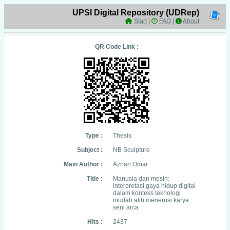
UPSI Digital Repository (UDRep)
Start
|
FAQ
|
About
QR Code Link :
Type :
Thesis
Subject :
NB Sculpture
Main Author :
Aznan Omar
Title :
Manusia dan mesin:
interpretasi gaya hidup digital
dalam konteks teknologi
mudah alih menerusi karya
seni arca
Hits :
2437