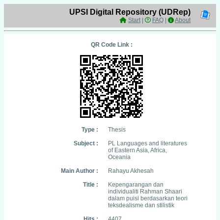
UPSI Digital Repository (UDRep)
Start
|
FAQ
|
About
QR Code Link :
Type :
Thesis
Subject :
PL Languages and literatures
of Eastern Asia, Africa,
Oceania
Main Author :
Rahayu Akhesah
Title :
Kepengarangan dan
individualiti Rahman Shaari
dalam puisi berdasarkan teori
teksdealisme dan stilistik
Hits :
4407