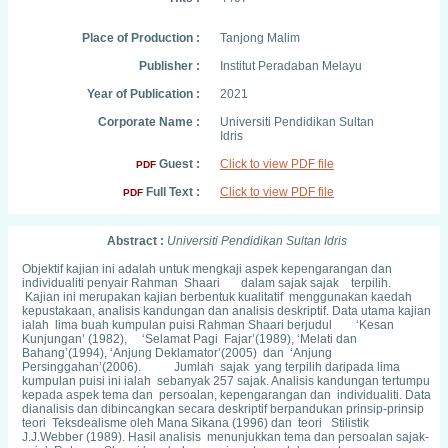
Place of Production :
Tanjong Malim
Publisher :
Institut Peradaban Melayu
Year of Publication :
2021
Corporate Name :
Universiti Pendidikan Sultan
Idris
Guest :
Click to view PDF file
PDF
Full Text :
Click to view PDF file
PDF
Abstract :
Universiti Pendidikan Sultan Idris
Objektif kajian ini adalah untuk mengkaji aspek kepengarangan dan
individualiti penyair Rahman Shaari dalam sajak sajak terpilih.
Kajian ini merupakan kajian berbentuk kualitatif menggunakan kaedah
kepustakaan, analisis kandungan dan analisis deskriptif. Data utama kajian
ialah lima buah kumpulan puisi Rahman Shaari berjudul ‘Kesan
Kunjungan’ (1982), ‘Selamat Pagi Fajar’(1989), ‘Melati dan
Bahang’(1994), ‘Anjung Deklamator’(2005) dan ‘Anjung
Persinggahan’(2006). Jumlah sajak yang terpilih daripada lima
kumpulan puisi ini ialah sebanyak 257 sajak. Analisis kandungan tertumpu
kepada aspek tema dan persoalan, kepengarangan dan individualiti. Data
dianalisis dan dibincangkan secara deskriptif berpandukan prinsip-prinsip
teori Teksdealisme oleh Mana Sikana (1996) dan teori Stilistik
J.J.Webber (1989). Hasil analisis menunjukkan tema dan persoalan sajak-