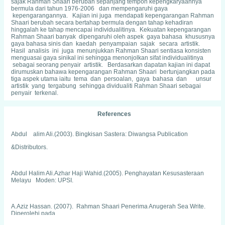
sajak Rahman Shaari berubah sepanjang tempoh kepengkaryaannya
bermula dari tahun 1976-2006 dan mempengaruhi gaya
kepengarangannya. Kajian ini juga mendapati kepengarangan Rahman
Shaari berubah secara bertahap bermula dengan tahap kehadiran
hinggalah ke tahap mencapai individualitinya. Kekuatan kepengarangan
Rahman Shaari banyak dipengaruhi oleh aspek gaya bahasa khususnya
gaya bahasa sinis dan kaedah penyampaian sajak secara artistik.
Hasil analisis ini juga menunjukkan Rahman Shaari sentiasa konsisten
menguasai gaya sinikal ini sehingga menonjolkan sifat individualitinya
sebagai seorang penyair artistik. Berdasarkan dapatan kajian ini dapat
dirumuskan bahawa kepengarangan Rahman Shaari bertunjangkan pada
tiga aspek utama iaitu tema dan persoalan, gaya bahasa dan unsur
artistik yang tergabung sehingga dividualiti Rahman Shaari sebagai
penyair terkenal.
References
Abdul alim Ali.(2003). Bingkisan Sastera: Diwangsa Publication
&Distributors.
Abdul Halim Ali.Azhar Haji Wahid.(2005). Penghayatan Kesusasteraan
Melayu Moden: UPSI.
A.Aziz Hassan. (2007). Rahman Shaari Penerima Anugerah Sea Write.
Diperolehi pada