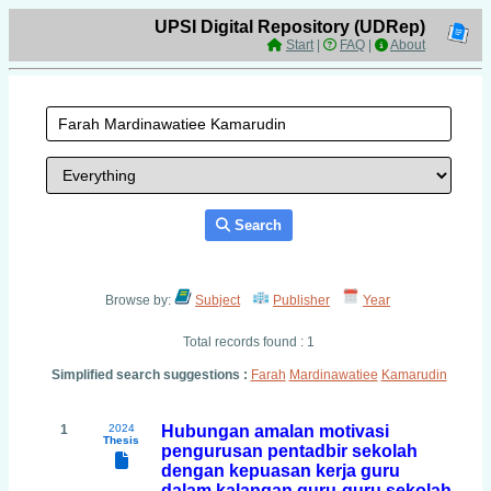
UPSI Digital Repository (UDRep)
Start
|
FAQ
|
About
Search
Browse by:
Subject
Publisher
Year
Total records found : 1
Simplified search suggestions :
Farah
Mardinawatiee
Kamarudin
1
2024
Hubungan amalan motivasi
Thesis
pengurusan pentadbir sekolah
dengan kepuasan kerja guru
dalam kalangan guru-guru sekolah