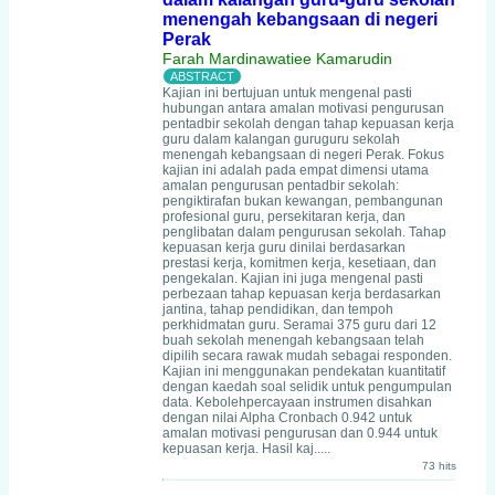
menengah kebangsaan di negeri
Perak
Farah Mardinawatiee Kamarudin
Kajian ini bertujuan untuk mengenal pasti
hubungan antara amalan motivasi pengurusan
pentadbir sekolah dengan tahap kepuasan kerja
guru dalam kalangan guruguru sekolah
menengah kebangsaan di negeri Perak. Fokus
kajian ini adalah pada empat dimensi utama
amalan pengurusan pentadbir sekolah:
pengiktirafan bukan kewangan, pembangunan
profesional guru, persekitaran kerja, dan
penglibatan dalam pengurusan sekolah. Tahap
kepuasan kerja guru dinilai berdasarkan
prestasi kerja, komitmen kerja, kesetiaan, dan
pengekalan. Kajian ini juga mengenal pasti
perbezaan tahap kepuasan kerja berdasarkan
jantina, tahap pendidikan, dan tempoh
perkhidmatan guru. Seramai 375 guru dari 12
buah sekolah menengah kebangsaan telah
dipilih secara rawak mudah sebagai responden.
Kajian ini menggunakan pendekatan kuantitatif
dengan kaedah soal selidik untuk pengumpulan
data. Kebolehpercayaan instrumen disahkan
dengan nilai Alpha Cronbach 0.942 untuk
amalan motivasi pengurusan dan 0.944 untuk
kepuasan kerja. Hasil kaj.....
73 hits