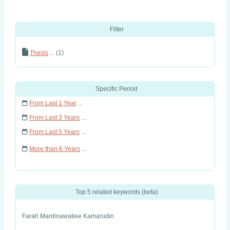
Filter
Thesis
... (1)
Specific Period
From Last 1 Year
...
From Last 3 Years
...
From Last 5 Years
...
More than 6 Years
...
Top 5 related keywords (beta)
Farah Mardinawatiee Kamarudin