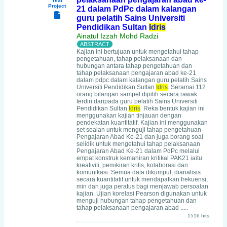
Year
Project
21 dalam PdPc dalam kalangan
guru pelatih Sains Universiti
Pendidikan Sultan
Idris
Ainatul Izzah Mohd Radzi
Kajian ini bertujuan untuk mengetahui tahap
pengetahuan, tahap pelaksanaan dan
hubungan antara tahap pengetahuan dan
tahap pelaksanaan pengajaran abad ke-21
dalam pdpc dalam kalangan guru pelatih Sains
Universiti Pendidikan Sultan
Idris
. Seramai 112
orang bilangan sampel dipilih secara rawak
terdiri daripada guru pelatih Sains Universiti
Pendidikan Sultan
Idris
. Reka bentuk kajian ini
menggunakan kajian tinjauan dengan
pendekatan kuantitatif. Kajian ini menggunakan
set soalan untuk menguji tahap pengetahuan
Pengajaran Abad Ke-21 dan juga borang soal
selidik untuk mengetahui tahap pelaksanaan
Pengajaran Abad Ke-21 dalam PdPc melalui
empat konstruk kemahiran kritikal PAK21 iaitu
kreativiti, pemikiran kritis, kolaborasi dan
komunikasi. Semua data dikumpul, dianalisis
secara kuantitatif untuk mendapatkan frekuensi,
min dan juga peratus bagi menjawab persoalan
kajian. Ujian korelasi Pearson digunakan untuk
menguji hubungan tahap pengetahuan dan
tahap pelaksanaan pengajaran abad .....
1516 hits