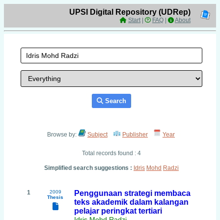
UPSI Digital Repository (UDRep)
Start
|
FAQ
|
About
Search
Browse by:
Subject
Publisher
Year
Total records found : 4
Simplified search suggestions :
Idris
Mohd
Radzi
1
2009
Penggunaan strategi membaca
Thesis
teks akademik dalam kalangan
pelajar peringkat tertiari
Idris Mohd Radzi