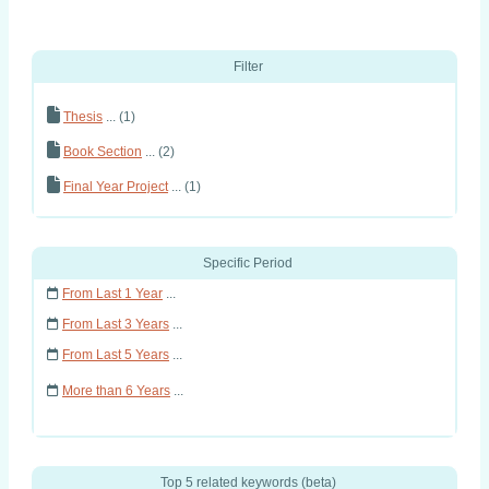
Filter
Thesis
... (1)
Book Section
... (2)
Final Year Project
... (1)
Specific Period
From Last 1 Year
...
From Last 3 Years
...
From Last 5 Years
...
More than 6 Years
...
Top 5 related keywords (beta)