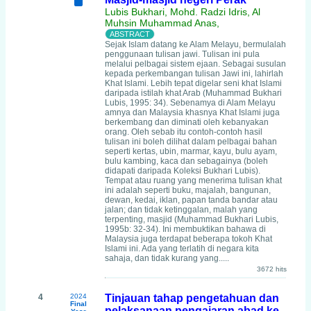
Lubis Bukhari, Mohd. Radzi Idris, Al
Muhsin Muhammad Anas,
Sejak Islam datang ke Alam Melayu, bermulalah
penggunaan tulisan jawi. Tulisan ini pula
melalui pelbagai sistem ejaan. Sebagai susulan
kepada perkembangan tulisan Jawi ini, lahirlah
Khat Islami. Lebih tepat digelar seni khat Islami
daripada istilah khat Arab (Muhammad Bukhari
Lubis, 1995: 34). Sebenamya di Alam Melayu
amnya dan Malaysia khasnya Khat Islami juga
berkembang dan diminati oleh kebanyakan
orang. Oleh sebab itu contoh-contoh hasil
tulisan ini boleh dilihat dalam pelbagai bahan
seperti kertas, ubin, marmar, kayu, bulu ayam,
bulu kambing, kaca dan sebagainya (boleh
didapati daripada Koleksi Bukhari Lubis).
Tempat atau ruang yang menerima tulisan khat
ini adalah seperti buku, majalah, bangunan,
dewan, kedai, iklan, papan tanda bandar atau
jalan; dan tidak ketinggalan, malah yang
terpenting, masjid (Muhammad Bukhari Lubis,
1995b: 32-34). Ini membuktikan bahawa di
Malaysia juga terdapat beberapa tokoh Khat
Islami ini. Ada yang terlatih di negara kita
sahaja, dan tidak kurang yang.....
3672 hits
4
2024
Tinjauan tahap pengetahuan dan
Final
pelaksanaan pengajaran abad ke-