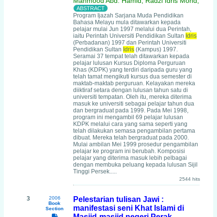
Mahmood Abd. Hamid, Radzi Idris Mohd,
Program Ijazah Sarjana Muda Pendidikan
Bahasa Melayu mula ditawarkan kepada
pelajar mulai Jun 1997 melalui dua Perintah,
iaitu Perintah Universiti Pendidikan Sultan
Idris
(Perbadanan) 1997 dan Perintah Universiti
Pendidikan Sultan
Idris
(Kampus) 1997.
Seramai 37 tempat telah ditawarkan kepada
pelajar lulusan Kursus Diploma Perguruan
Khas (KDPK) yang terdiri daripada guru yang
telah tamat mengikuti kursus dua semester di
maktab-maktab perguruan. Kelayakan mereka
diiktiraf setara dengan lulusan tahun satu di
universiti tempatan. Oleh itu, mereka diterima
masuk ke universiti sebagai pelajar tahun dua
dan bergraduat pada 1999. Pada Mei 1998,
program ini mengambil 69 pelajar lulusan
KDPK melalui cara yang sama seperti yang
telah dilakukan semasa pengambilan pertama
dibuat. Mereka telah bergraduat pada 2000.
Mulai ambilan Mei 1999 prosedur pengambilan
pelajar ke program ini berubah. Komposisi
pelajar yang diterima masuk lebih pelbagai
dengan membuka peluang kepada lulusan Sijil
Tinggi Persek.....
2544 hits
3
2006
Pelestarian tulisan Jawi :
Book
manifestasi seni Khat Islami di
Section
Masjid-masjid negeri Perak