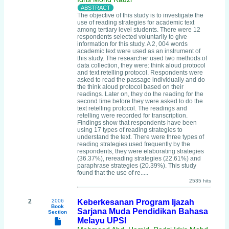
The objective of this study is to investigate the
use of reading strategies for academic text
among tertiary level students. There were 12
respondents selected voluntarily to give
information for this study. A 2, 004 words
academic text were used as an instrument of
this study. The researcher used two methods of
data collection, they were: think aloud protocol
and text retelling protocol. Respondents were
asked to read the passage individually and do
the think aloud protocol based on their
readings. Later on, they do the reading for the
second time before they were asked to do the
text retelling protocol. The readings and
retelling were recorded for transcription.
Findings show that respondents have been
using 17 types of reading strategies to
understand the text. There were three types of
reading strategies used frequently by the
respondents, they were elaborating strategies
(36.37%), rereading strategies (22.61%) and
paraphrase strategies (20.39%). This study
found that the use of re.....
2535 hits
2
2006
Keberkesanan Program Ijazah
Book
Sarjana Muda Pendidikan Bahasa
Section
Melayu UPSI