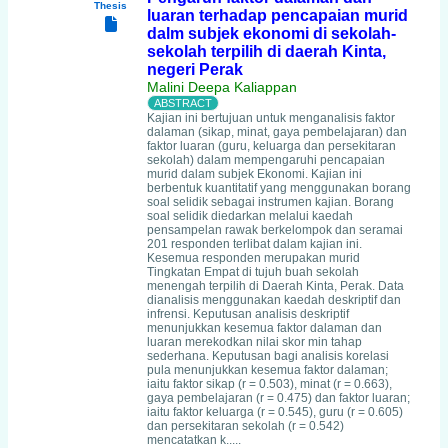
Thesis
luaran terhadap pencapaian murid
dalm subjek ekonomi di sekolah-
sekolah terpilih di daerah Kinta,
negeri Perak
Malini Deepa Kaliappan
Kajian ini bertujuan untuk menganalisis faktor
dalaman (sikap, minat, gaya pembelajaran) dan
faktor luaran (guru, keluarga dan persekitaran
sekolah) dalam mempengaruhi pencapaian
murid dalam subjek Ekonomi. Kajian ini
berbentuk kuantitatif yang menggunakan borang
soal selidik sebagai instrumen kajian. Borang
soal selidik diedarkan melalui kaedah
pensampelan rawak berkelompok dan seramai
201 responden terlibat dalam kajian ini.
Kesemua responden merupakan murid
Tingkatan Empat di tujuh buah sekolah
menengah terpilih di Daerah Kinta, Perak. Data
dianalisis menggunakan kaedah deskriptif dan
infrensi. Keputusan analisis deskriptif
menunjukkan kesemua faktor dalaman dan
luaran merekodkan nilai skor min tahap
sederhana. Keputusan bagi analisis korelasi
pula menunjukkan kesemua faktor dalaman;
iaitu faktor sikap (r = 0.503), minat (r = 0.663),
gaya pembelajaran (r = 0.475) dan faktor luaran;
iaitu faktor keluarga (r = 0.545), guru (r = 0.605)
dan persekitaran sekolah (r = 0.542)
mencatatkan k.....