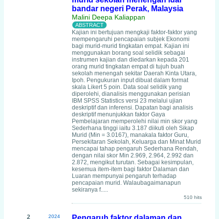
bandar negeri Perak, Malaysia
Malini Deepa Kaliappan
Kajian ini bertujuan mengkaji faktor-faktor yang
mempengaruhi pencapaian subjek Ekonomi
bagi murid-murid tingkatan empat. Kajian ini
menggunakan borang soal selidik sebagai
instrumen kajian dan diedarkan kepada 201
orang murid tingkatan empat di tujuh buah
sekolah menengah sekitar Daerah Kinta Utara,
Ipoh. Pengukuran input dibuat dalam format
skala Likert 5 poin. Data soal selidik yang
diperolehi, dianalisis menggunakan perisian
IBM SPSS Statistics versi 23 melalui ujian
deskriptif dan inferensi. Dapatan bagi analisis
deskriptif menunjukkan faktor Gaya
Pembelajaran memperolehi nilai min skor yang
Sederhana tinggi iaitu 3.187 diikuti oleh Sikap
Murid (Min = 3.0167), manakala faktor Guru,
Persekitaran Sekolah, Keluarga dan Minat Murid
mencapai tahap pengaruh Sederhana Rendah,
dengan nilai skor Min 2.969, 2.964, 2.992 dan
2.872, mengikut turutan. Sebagai kesimpulan,
kesemua item-item bagi faktor Dalaman dan
Luaran mempunyai pengaruh terhadap
pencapaian murid. Walaubagaimanapun
sekiranya f.....
510 hits
2
2024
Pengaruh faktor dalaman dan