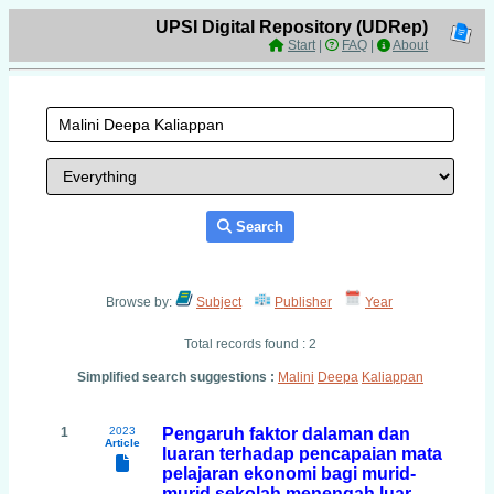
UPSI Digital Repository (UDRep)
Start
|
FAQ
|
About
Search
Browse by:
Subject
Publisher
Year
Total records found : 2
Simplified search suggestions :
Malini
Deepa
Kaliappan
1
2023
Pengaruh faktor dalaman dan
Article
luaran terhadap pencapaian mata
pelajaran ekonomi bagi murid-
murid sekolah menengah luar