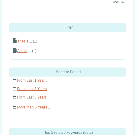
656 hits
Filter
Thesis
... (1)
Article
... (1)
Specific Period
From Last 1 Year
...
From Last 3 Years
...
From Last 5 Years
...
More than 6 Years
...
Top 5 related keywords (beta)