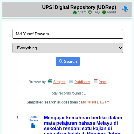
UPSI Digital Repository (UDRep)
Start
|
FAQ
|
About
Search
Browse by:
Subject
Publisher
Year
Total records found : 1
Simplified search suggestions :
Md
Yusof
Dawam
1
2006
Mengajar kemahiran berfikir dalam
Thesis
mata pelajaran bahasa Melayu di
sekolah rendah: satu kajian di
sebuah sekolah di Mersing, Johor