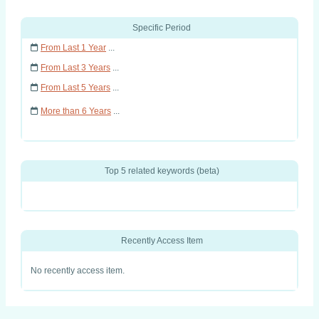
Specific Period
From Last 1 Year
...
From Last 3 Years
...
From Last 5 Years
...
More than 6 Years
...
Top 5 related keywords (beta)
Recently Access Item
No recently access item.