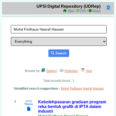
UPSI Digital Repository (UDRep)
Start
|
FAQ
|
About
Search
Browse by:
Subject
Publisher
Year
Total records found : 1
Simplified search suggestions :
Mohd
Firdhaus
Hasraf
Hassan
1
2016
Kebolehpasaran graduan program
Thesis
reka bentuk grafik di IPTA dalam
industri
Mohd Firdhaus Hasraf Hassan