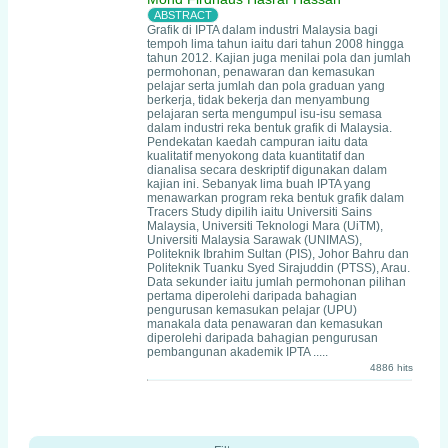
Grafik di IPTA dalam industri Malaysia bagi
tempoh lima tahun iaitu dari tahun 2008 hingga
tahun 2012. Kajian juga menilai pola dan jumlah
permohonan, penawaran dan kemasukan
pelajar serta jumlah dan pola graduan yang
berkerja, tidak bekerja dan menyambung
pelajaran serta mengumpul isu-isu semasa
dalam industri reka bentuk grafik di Malaysia.
Pendekatan kaedah campuran iaitu data
kualitatif menyokong data kuantitatif dan
dianalisa secara deskriptif digunakan dalam
kajian ini. Sebanyak lima buah IPTA yang
menawarkan program reka bentuk grafik dalam
Tracers Study dipilih iaitu Universiti Sains
Malaysia, Universiti Teknologi Mara (UiTM),
Universiti Malaysia Sarawak (UNIMAS),
Politeknik Ibrahim Sultan (PIS), Johor Bahru dan
Politeknik Tuanku Syed Sirajuddin (PTSS), Arau.
Data sekunder iaitu jumlah permohonan pilihan
pertama diperolehi daripada bahagian
pengurusan kemasukan pelajar (UPU)
manakala data penawaran dan kemasukan
diperolehi daripada bahagian pengurusan
pembangunan akademik IPTA .....
4886 hits