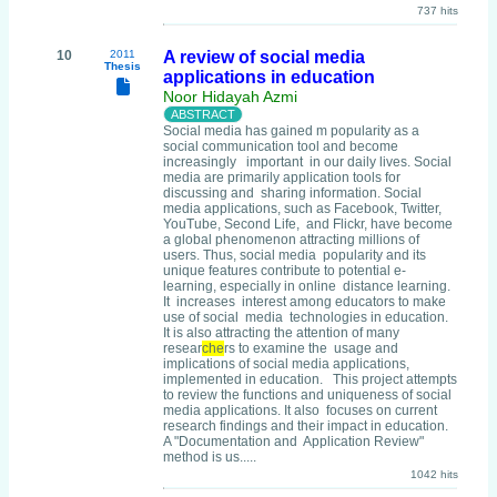
737 hits
10
2011
A review of social media
Thesis
applications in education
Noor Hidayah Azmi
Social media has gained m popularity as a
social communication tool and become
increasingly important in our daily lives. Social
media are primarily application tools for
discussing and sharing information. Social
media applications, such as Facebook, Twitter,
YouTube, Second Life, and Flickr, have become
a global phenomenon attracting millions of
users. Thus, social media popularity and its
unique features contribute to potential e-
learning, especially in online distance learning.
It increases interest among educators to make
use of social media technologies in education.
It is also attracting the attention of many
resear
che
rs to examine the usage and
implications of social media applications,
implemented in education. This project attempts
to review the functions and uniqueness of social
media applications. It also focuses on current
research findings and their impact in education.
A "Documentation and Application Review"
method is us.....
1042 hits