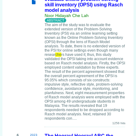
skill inventory (OPSI) using Rasch
model analysis
Noor Hidayah Che Lah
The aim of the study was to evaluate the
extended version of the Problem-Solving
Inventory (PSI) via an online learning setting
known as the Online Problem-Solving Inventory
(OPSI) through the lens of Rasch Model
analysis. To date, there is no extended version of
the PSI for online settings even though many
resear
che
rs have used it; thus, this study
validated the OPSI taking into account evidence
based on Rasch model analysis. Firstly, the OPSI
employed content validation by three experts.
The result of the percent agreement showed that
the overall percent agreement of the OPSI is
95.05% which consists of six constructs:
impulsive style, reflective style, problem-solving
confidence, avoidance style, monitoring, and
planfulness. Next, eight measurement properties
of Rasch model analysis were employed with the
OPSI among 49 undergraduate students in
Malaysia. The results revealed that 19
respondents needed to be dropped according to
Rasch model analysis. Next, retained 30
respondents con.....
1256 hits
6
2023
The Hooray! Hooray! ABC the