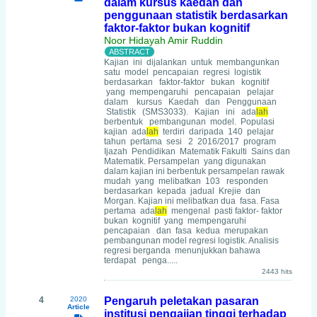
dalam kursus kaedah dan
penggunaan statistik berdasarkan
faktor-faktor bukan kognitif
Noor Hidayah Amir Ruddin
Kajian ini dijalankan untuk membangunkan
satu model pencapaian regresi logistik
berdasarkan faktor-faktor bukan kognitif
yang mempengaruhi pencapaian pelajar
dalam kursus Kaedah dan Penggunaan
Statistik (SMS3033). Kajian ini ada
lah
berbentuk pembangunan model. Populasi
kajian ada
lah
terdiri daripada 140 pelajar
tahun pertama sesi 2 2016/2017 program
Ijazah Pendidikan Matematik Fakulti Sains dan
Matematik. Persampelan yang digunakan
dalam kajian ini berbentuk persampelan rawak
mudah yang melibatkan 103 responden
berdasarkan kepada jadual Krejie dan
Morgan. Kajian ini melibatkan dua fasa. Fasa
pertama ada
lah
mengenal pasti faktor- faktor
bukan kognitif yang mempengaruhi
pencapaian dan fasa kedua merupakan
pembangunan model regresi logistik. Analisis
regresi berganda menunjukkan bahawa
terdapat penga.....
2443 hits
4
2020
Pengaruh peletakan pasaran
Article
institusi pengajian tinggi terhadap