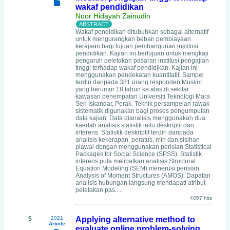
wakaf pendidikan
Noor Hidayah Zainudin
Wakaf pendidikan ditubuhkan sebagai alternatif
untuk mengurangkan beban pembiayaan
kerajaan bagi tujuan pembangunan institusi
pendidikan. Kajian ini bertujuan untuk mengkaji
pengaruh peletakan pasaran institusi pengajian
tinggi terhadap wakaf pendidikan. Kajian ini
menggunakan pendekatan kuantitatif. Sampel
terdiri daripada 381 orang responden Muslim
yang berumur 18 tahun ke atas di sekitar
kawasan penempatan Universiti Teknologi Mara
Seri Iskandar, Perak. Teknik persampelan rawak
sistematik digunakan bagi proses pengumpulan
data kajian. Data dianalisis menggunakan dua
kaedah analisis statistik iaitu deskriptif dan
inferens. Statistik deskriptif terdiri daripada
analisis kekerapan, peratus, min dan sisihan
piawai dengan menggunakan perisian Statistical
Packages for Social Science (SPSS). Statistik
inferens pula melibatkan analisis Structural
Equation Modeling (SEM) menerusi perisian
Analysis of Moment Structures (AMOS). Dapatan
analisis hubungan langsung mendapati atribut
peletakan pas.....
4057 hits
5
2021
Applying alternative method to
Article
evaluate online problem-solving