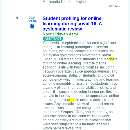
Multimedia field from higher.....
668 hits
9
2024
Student profiling for online
Article
learning during covid-19: A
systematic review
Noor Hidayah Azmi
The Covid-19 epidemic has spurred significant
changes in learning paradigms in several
countries, including Malaysia. Particularly, the
Malaysian government's Movement Control
Order (MCO) forced both students and tea
che
rs
to turn to online learning. It is true that its
adoption is rife with fresh difficulties, including
network coverage, device appropriateness, and
socio-economic status of students, and digital
competency, which makes teaching and learning
at home incredibly difficult. Since students have
a variety of learning needs, abilities, skills, and
goals, it is crucial to develop learner profiles that
can aid in the development of appropriate online
learning approa
che
s in order to address such
issues. A systematic review of the most recent
literature was conducted using three major
databases: Scopus, ERIC, and Mendeley, as
was envisioned in this context. The review
helped identify 23 relevant publications that
were then subjected to a thematic analysis,
which helped reveal thre.....