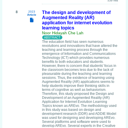
539 hits
8
2023
The design and development of
Article
Augmented Reality (AR)
application for internet evolution
learning topics
Noor Hidayah Che Lah
The education field has seen numerous
revolutions and innovations that have altered the
teaching and learning process through the
emergence of Information and Communications
Technology (ICT) which provides numerous
benefits to both educators and students.
However, there is concern that students' focus in
the classroom becomes less due to the lack of
pleasurable during the teaching and learning
sessions. Thus, the existence of learning using
Augmented Reality (AR) applications seems to
help students improve their thinking skills in
terms of cognitive as well as behaviorism.
Therefore, this study proposed the Design and
Development of an Augmented Reality (AR)
Application for Internet Evolution Learning
Topics known as AREvo. The methodology used
in this study was based on design and
development research (DDR) and ADDIE Model
was used for designing and developing AREvo.
Several platforms and software were used to
develop AREvo. Several experts in the Creative