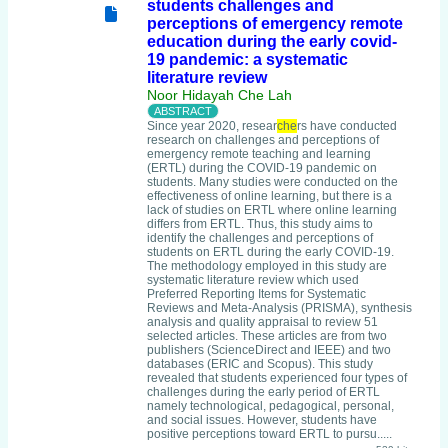
students challenges and
perceptions of emergency remote
education during the early covid-
19 pandemic: a systematic
literature review
Noor Hidayah Che Lah
Since year 2020, resear
che
rs have conducted
research on challenges and perceptions of
emergency remote teaching and learning
(ERTL) during the COVID-19 pandemic on
students. Many studies were conducted on the
effectiveness of online learning, but there is a
lack of studies on ERTL where online learning
differs from ERTL. Thus, this study aims to
identify the challenges and perceptions of
students on ERTL during the early COVID-19.
The methodology employed in this study are
systematic literature review which used
Preferred Reporting Items for Systematic
Reviews and Meta-Analysis (PRISMA), synthesis
analysis and quality appraisal to review 51
selected articles. These articles are from two
publishers (ScienceDirect and IEEE) and two
databases (ERIC and Scopus). This study
revealed that students experienced four types of
challenges during the early period of ERTL
namely technological, pedagogical, personal,
and social issues. However, students have
positive perceptions toward ERTL to pursu.....