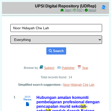
UPSI Digital Repository (UDRep)
Start
|
FAQ
|
About
Search
Browse by:
Subject
Publisher
Year
Total records found : 14
Simplified search suggestions :
Noor
Hidayah
Che
Lah
1
2015
Hubungan amalan komuniti
Thesis
pembelajaran profesional dengan
pencapalan murid seko
lah
-
seko
lah
rendah daerah Batang