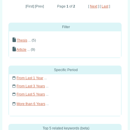
[First] [Prev]
Page
1
of
2
[
Next
] [
Last
]
Filter
Thesis
... (5)
Article
... (9)
Specific Period
From Last 1 Year
...
From Last 3 Years
...
From Last 5 Years
...
More than 6 Years
...
Top 5 related keywords (beta)