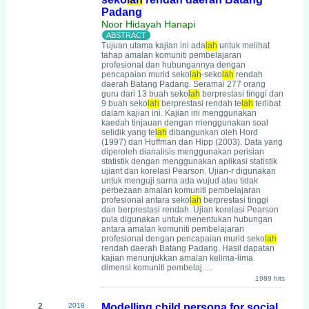
Padang
Noor Hidayah Hanapi
Tujuan utama kajian ini ada
lah
untuk melihat
tahap amalan komuniti pembelajaran
profesional dan hubungannya dengan
pencapaian murid seko
lah
-seko
lah
rendah
daerah Batang Padang. Seramai 277 orang
guru dari 13 buah seko
lah
berprestasi tinggi dan
9 buah seko
lah
berprestasi rendah te
lah
terlibat
dalam kajian ini. Kajian ini menggunakan
kaedah tinjauan dengan rrienggunakan soal
selidik yang te
lah
dibangunkan oleh Hord
(1997) dan Huffman dan Hipp (2003). Data yang
diperoleh dianalisis menggunakan perisian
statistik dengan menggunakan aplikasi statistik
ujiant dan korelasi Pearson. Ujian-r digunakan
untuk menguji sarna ada wujud atau tidak
perbezaan amalan komuniti pembelajaran
profesional antara seko
lah
berprestasi tinggi
dan berprestasi rendah. Ujian korelasi Pearson
pula digunakan untuk menentukan hubungan
antara amalan komuniti pembelajaran
profesional dengan pencapaian murid seko
lah
rendah daerah Batang Padang. Hasil dapatan
kajian menunjukkan amalan kelima-lima
dimensi komuniti pembelaj.....
1989 hits
2
2018
Modelling child persona for social