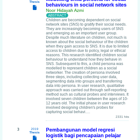
Thesis
behaviours in social network sites
Noor Hidayah Azmi
Children are becoming dependent on social
network sites (SNS) to gratify their social needs.
They are increasingly becoming users of SNS
and emerging as an important user group.
Despite much literature on children, not much is
known about the social behaviour of the children
when they gain access to SNS. It is due to limited
access to children due to policy, legal or ethical
reasons. This research identified children social
behaviour to understand how they behave in
SNS. Subsequent to this, a child persona was
modelled to represent children as a social
networker. The creation of persona involved
three steps, including collecting user data,
segmenting data into groups and transferring
data into persona. In user research, qualitative
approach was carried out through self-reporting
method such as cultural probes and interviews. It
involved seven children between the ages of 10-
12 years old. The initial phase in user research
involved designing children's probes for
capturing social behavi.....
2331 hits
3
2019
Pembangunan model regresi
Thesis
logistik bagi pencapaian pelajar