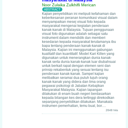
Noor Zulaika Zulkhifli Merican
Kajian penyelidikan ini meliputi kefahaman dan
keberkesanan peranan komunikasi visual dalam
menyampaikan mesej visual foto kepada
masyarakat mengenai kegiatan penderaan
kanak-kanak di Malaysia. Tujuan penggunaan
visual foto digunakan adalah sebagai satu
instrument dalam mendidik dan memberi
kesedaran kepada masyarakat terutamanya ibu
bapa tentang penderaan kanak-kanak di
Malaysia. Kajian ini menggunakan gabungan
kualitatif dan kuantitatif. Model Kari Killen yang
digunakan untuk menerangkan dunia kanak-
kanak serta dunia kanak-kanak luar diubahsuai
untuk berkait rapat dengan elemen seni dan
prinsip rekabentuk yang sesuai tentang isu
penderaan kanak-kanak. Sampel kajian
melibatkan seramai dua puluh tujuh orang
kanak-kanak yang didera dan lima orang
pegawai psikologi di Jabatan Kebajikan
Masyarakat Malaysia. Kajian lapangan
dilakukan di enam buah negeri berdasarkan
kepada bilangan kes dera tertinggi direkodkan
sepanjang penyelidikan dilakukan. Manakala
instrumen pemerhatian, temu bual, bor.....
2648 hits