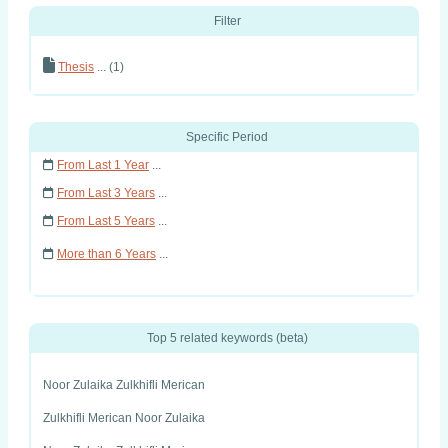
Filter
Thesis
... (1)
Specific Period
From Last 1 Year
...
From Last 3 Years
...
From Last 5 Years
...
More than 6 Years
...
Top 5 related keywords (beta)
Noor Zulaika Zulkhifli Merican
Zulkhifli Merican Noor Zulaika