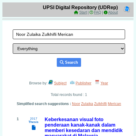
UPSI Digital Repository (UDRep)
Start
|
FAQ
|
About
Search
Browse by:
Subject
Publisher
Year
Total records found : 1
Simplified search suggestions :
Noor
Zulaika
Zulkhifli
Merican
1
2017
Keberkesanan visual foto
Thesis
penderaan kanak-kanak dalam
memberi kesedaran dan mendidik
masyarakat di Malaysia