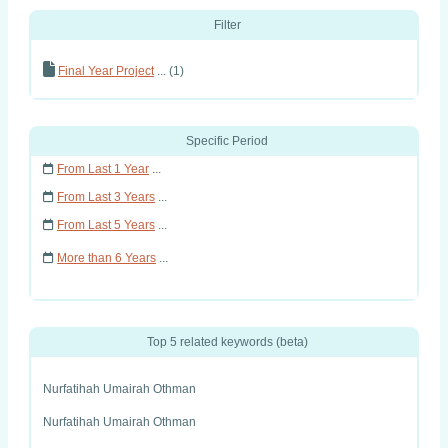
Filter
Final Year Project
... (1)
Specific Period
From Last 1 Year
...
From Last 3 Years
...
From Last 5 Years
...
More than 6 Years
...
Top 5 related keywords (beta)
Nurfatihah Umairah Othman
Nurfatihah Umairah Othman