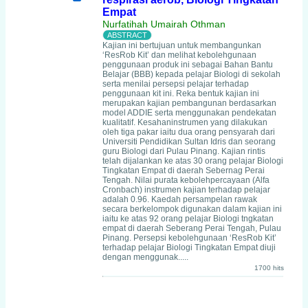
Empat
Nurfatihah Umairah Othman
Kajian ini bertujuan untuk membangunkan
‘ResRob Kit’ dan melihat kebolehgunaan
penggunaan produk ini sebagai Bahan Bantu
Belajar (BBB) kepada pelajar Biologi di sekolah
serta menilai persepsi pelajar terhadap
penggunaan kit ini. Reka bentuk kajian ini
merupakan kajian pembangunan berdasarkan
model ADDIE serta menggunakan pendekatan
kualitatif. Kesahaninstrumen yang dilakukan
oleh tiga pakar iaitu dua orang pensyarah dari
Universiti Pendidikan Sultan Idris dan seorang
guru Biologi dari Pulau Pinang. Kajian rintis
telah dijalankan ke atas 30 orang pelajar Biologi
Tingkatan Empat di daerah Sebernag Perai
Tengah. Nilai purata kebolehpercayaan (Alfa
Cronbach) instrumen kajian terhadap pelajar
adalah 0.96. Kaedah persampelan rawak
secara berkelompok digunakan dalam kajian ini
iaitu ke atas 92 orang pelajar Biologi tngkatan
empat di daerah Seberang Perai Tengah, Pulau
Pinang. Persepsi kebolehgunaan ‘ResRob Kit’
terhadap pelajar Biologi Tingkatan Empat diuji
dengan menggunak.....
1700 hits