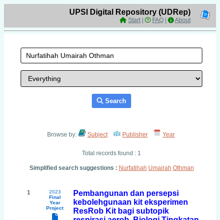
UPSI Digital Repository (UDRep)
Start
|
FAQ
|
About
Search
Browse by:
Subject
Publisher
Year
Total records found : 1
Simplified search suggestions :
Nurfatihah
Umairah
Othman
1
2023
Pembangunan dan persepsi
Final
kebolehgunaan kit eksperimen
Year
Project
ResRob Kit bagi subtopik
respirasi aerob, Biologi Tingkatan