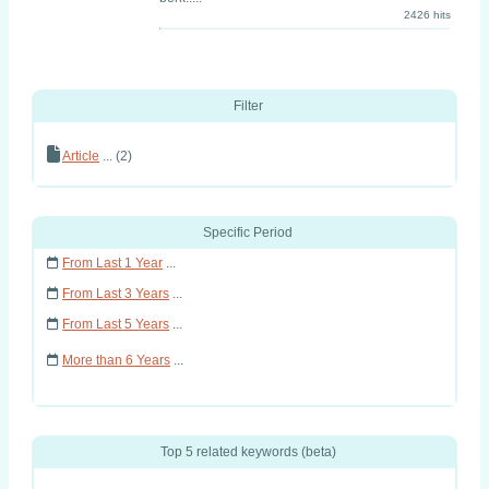
2426 hits
Filter
Article
... (2)
Specific Period
From Last 1 Year
...
From Last 3 Years
...
From Last 5 Years
...
More than 6 Years
...
Top 5 related keywords (beta)