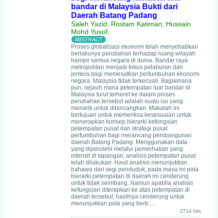
bandar di Malaysia Bukti dari
Daerah Batang Padang
Saleh Yazid, Rostam Katiman, Hussain
Mohd Yusof,
Proses globalisasi ekonomi telah menyebabkan
berlakunya perubahan terhadap ruang wilayah
hampir semua negara di dunia. Bandar raya
metropolitan menjadi fokus pelaburan dan
jentera bagi memesatkan pertumbuhan ekonomi
negara. Malaysia tidak terkecuali. Bagaimana
pun, sejauh mana petempatan luar bandar di
Malaysia turut terheret ke dalam proses
perubahan tersebut adalah suatu isu yang
menarik untuk dibincangkan. Makalah ini
bertujuan untuk memeriksa kesesuaian untuk
menerapkan konsep hierarki kefungsian
petempatan pusat dan strategi pusat
pertumbuhan bagi merancang pembangunan
daerah Batang Padang. Menggunakan data
yang diperolehi melalui pemerhatian yang
intensif di lapangan, analisis petempatan pusat
telah dilakukan. Hasil analisis menunjukkan
bahawa dari segi penduduk, pada masa ini pola
hierarki petempatan di daerah ini cenderung
untuk tidak seimbang. Namun apabila analisis
kefungsian diterapkan ke atas petempatan di
daerah tersebut, hasilnya cenderung untuk
menunjukkan pola yang berb.....
2714 hits