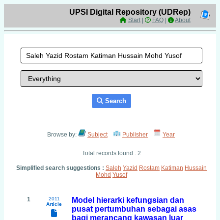
UPSI Digital Repository (UDRep)
Start
|
FAQ
|
About
Search
Browse by:
Subject
Publisher
Year
Total records found : 2
Simplified search suggestions :
Saleh
Yazid
Rostam
Katiman
Hussain
Mohd
Yusof
1
2011
Model hierarki kefungsian dan
Article
pusat pertumbuhan sebagai asas
bagi merancang kawasan luar