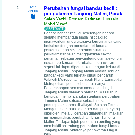
2
2012
Perubahan fungsi bandar kecil :
Article
pengalaman Tanjong Malim, Perak
Saleh Yazid, Rostam Katiman, Hussain
Mohd Yusof,
Bandar-bandar kecil di sesetengah negara
sedang membangun masa ini tidak lagi
menawarkan fungsi asasnya terutamanya yang
berkaitan dengan pertanian. Ini kerana
perkembangan sektor perindustrian dan
perkhidmatan telah menggantikan sektor
pertanian sebagai penyumbang utama ekonomi
negara berkenaan. Perubahan penawaran
seperti ini dapat diperhatikan dengan ketara di
Tanjong Malim. Tanjong Malim adalah sebuah
bandar kecil yang terletak diluar pengaruh
Wilayah Metropolitan Lembah Klang-Langat dan
Metropolitan Ipoh disebelah utaranya.
Perkembangan semasa mendapati fungsi
Tanjong Malim semakin berubah. Masalah ini
bertujuan membincangkan tentang perubahan
Tanjong Malim sebagai sebuah pusat
penempatan utama di wilayah Selatan Perak.
Menggunakan data sekunder dan primer yang
diperolehi melalui cerapan dilapangan, makalah
ini menganalisis perubahan fungsi Tanjong
Malim. Terdapat tujuh penemuan penting yang
membuktikan tentang perubahan fungsi bandar
Tanjong Malim. Antaranya penawaran fungsi
berk.....