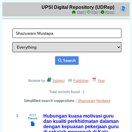
UPSI Digital Repository (UDRep)
Start
|
FAQ
|
About
Search
Browse by:
Subject
Publisher
Year
Total records found : 1
Simplified search suggestions :
Shazuwani
Mustapa
1
2015
Hubungan kuasa motivasi guru
Thesis
dan kualiti perkhidmatan dalaman
dengan kepuasan pekerjaan guru
di sekolah menengah di Kota