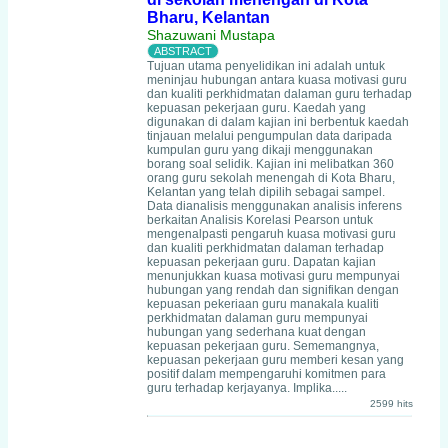
Bharu, Kelantan
Shazuwani Mustapa
Tujuan utama penyelidikan ini adalah untuk
meninjau hubungan antara kuasa motivasi guru
dan kualiti perkhidmatan dalaman guru terhadap
kepuasan pekerjaan guru. Kaedah yang
digunakan di dalam kajian ini berbentuk kaedah
tinjauan melalui pengumpulan data daripada
kumpulan guru yang dikaji menggunakan
borang soal selidik. Kajian ini melibatkan 360
orang guru sekolah menengah di Kota Bharu,
Kelantan yang telah dipilih sebagai sampel.
Data dianalisis menggunakan analisis inferens
berkaitan Analisis Korelasi Pearson untuk
mengenalpasti pengaruh kuasa motivasi guru
dan kualiti perkhidmatan dalaman terhadap
kepuasan pekerjaan guru. Dapatan kajian
menunjukkan kuasa motivasi guru mempunyai
hubungan yang rendah dan signifikan dengan
kepuasan pekeriaan guru manakala kualiti
perkhidmatan dalaman guru mempunyai
hubungan yang sederhana kuat dengan
kepuasan pekerjaan guru. Sememangnya,
kepuasan pekerjaan guru memberi kesan yang
positif dalam mempengaruhi komitmen para
guru terhadap kerjayanya. Implika.....
2599 hits