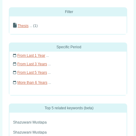
Filter
Thesis
... (1)
Specific Period
From Last 1 Year
...
From Last 3 Years
...
From Last 5 Years
...
More than 6 Years
...
Top 5 related keywords (beta)
Shazuwani Mustapa
Shazuwani Mustapa