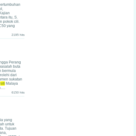
k pertumbuhan
l,
Kajian
ara itu, S.
 pokok cili.
C50 yang
2195 hits
hingga Perang
masalah buta
sh bermula
olehi dari
okumen sukatan
r
siti
Malaya
...
6150 hits
sia yang
dah untuk
da. Tujuan
ana,