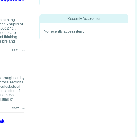
Recently Access Item
ommenting
ar 5 pupils at
 012 / 1 ,
No recently access item.
udents are
t thinking .
e pre and
7921 hits
s brought on by
 cross sectional
sculoskeletal
d section of
reness Scale
isting of
2597 hits
ak