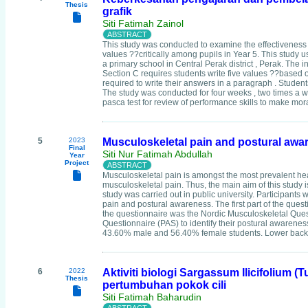
Thesis
grafik
Siti Fatimah Zainol
This study was conducted to examine the effectiveness 
values ??critically among pupils in Year 5. This study
a primary school in Central Perak district , Perak. The 
Section C requires students write five values ??based 
required to write their answers in a paragraph . Stude
The study was conducted for four weeks , two times a w
pasca test for review of performance skills to make mor
5
2023
Musculoskeletal pain and postural awa
Final
Siti Nur Fatimah Abdullah
Year
Project
Musculoskeletal pain is amongst the most prevalent heal
musculoskeletal pain. Thus, the main aim of this study i
study was carried out in public university. Participant
pain and postural awareness. The first part of the que
the questionnaire was the Nordic Musculoskeletal Quest
Questionnaire (PAS) to identify their postural awareness
43.60% male and 56.40% female students. Lower back (
6
2022
Aktiviti biologi Sargassum Ilicifolium
Thesis
pertumbuhan pokok cili
Siti Fatimah Baharudin