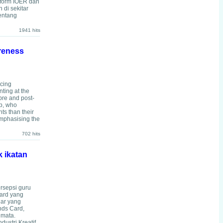
tform IOER dan
di sekitar
entang
1941 hits
areness
ncing
ting at the
re and post-
up, who
ts than their
emphasising the
702 hits
 ikatan
rsepsi guru
ard yang
jar yang
nds Card,
 mata.
ustri Kreatif.