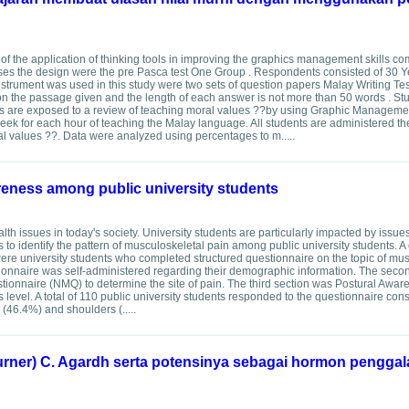
of the application of thinking tools in improving the graphics management skills c
 uses the design were the pre Pasca test One Group . Respondents consisted of 30 Ye
instrument was used in this study were two sets of question papers Malay Writing Test
on the passage given and the length of each answer is not more than 50 words . St
nts are exposed to a review of teaching moral values ??by using Graphic Managemen
eek for each hour of teaching the Malay language. All students are administered th
al values ??. Data were analyzed using percentages to m.....
reness among public university students
th issues in today's society. University students are particularly impacted by issue
s to identify the pattern of musculoskeletal pain among public university students. A
s were university students who completed structured questionnaire on the topic of mu
stionnaire was self-administered regarding their demographic information. The secon
ionnaire (NMQ) to determine the site of pain. The third section was Postural Awa
 level. A total of 110 public university students responded to the questionnaire cons
46.4%) and shoulders (.....
 (Turner) C. Agardh serta potensinya sebagai hormon penggal