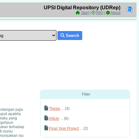
UPSI Digital Repository (UDRep)
Start
|
FAQ
|
About
Search
Filter
Thesis
... (3)
entangan juga
jud apabila
hlaku yang
Article
... (6)
ngguhpun
kukan terhadap
Final Year Project
... (2)
i isuisu
enunjukkan isu