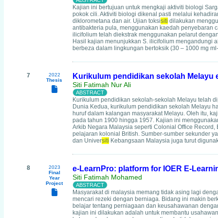
Kajian ini bertujuan untuk mengkaji aktiviti biologi 
pokok cili. Aktiviti biologi dikenal pasti melalui kehad
diklorometana dan air. Ujian toksi
siti
dilakukan menggu
antibakteria pula, menggunakan kaedah penyebaran cak
ilicifolium telah diekstrak menggunakan pelarut deng
Hasil kajian menunjukkan S. ilicifolium mengandungi alk
berbeza dalam lingkungan bertoksik (30 – 1000 mg ml-l
7
2022
Kurikulum pendidikan sekolah Melayu er
Thesis
Siti Fatimah Nur Ali
Kurikulum pendidikan sekolah-sekolah Melayu telah
Dunia Kedua, kurikulum pendidikan sekolah Melayu 
huruf dalam kalangan masyarakat Melayu. Oleh itu, ka
pada tahun 1900 hingga 1957. Kajian ini menggunaka
Arkib Negara Malaysia seperti Colonial Office Record,
pelajaran kolonial British. Sumber-sumber sekunder ya
dan Univer
siti
Kebangsaan Malaysia juga turut digunak
8
2023
e-LearnPro: platform for IOER E-Learn
Final
Siti Fatimah Mohamed
Year
Project
Masyarakat di malaysia memang tidak asing lagi denga
mencari rezeki dengan berniaga. Bidang ini makin be
belajar tentang perniagaan dan keusahawanan dengan
kajian ini dilakukan adalah untuk membantu usahawan