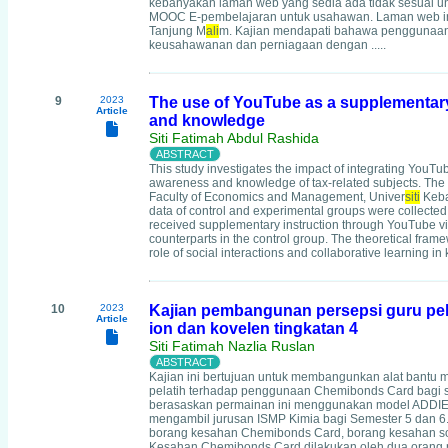
kebanyakan laman web yang sedia ada tidak sesuai u
MOOC E-pembelajaran untuk usahawan. Laman web ini
Tanjung M
ali
m. Kajian mendapati bahawa penggunaan 
keusahawanan dan perniagaan dengan .....
9
2023
The use of YouTube as a supplementary
Article
and knowledge
Siti Fatimah Abdul Rashida
This study investigates the impact of integrating You
awareness and knowledge of tax-related subjects. The 
Faculty of Economics and Management, Univer
siti
Keba
data of control and experimental groups were collected
received supplementary instruction through YouTube v
counterparts in the control group. The theoretical fra
role of social interactions and collaborative learning i
10
2023
Kajian pembangunan persepsi guru pel
Article
ion dan kovelen tingkatan 4
Siti Fatimah Nazlia Ruslan
Kajian ini bertujuan untuk membangunkan alat bantu m
pelatih terhadap penggunaan Chemibonds Card bagi s
berasaskan permainan ini menggunakan model ADDIE se
mengambil jurusan ISMP Kimia bagi Semester 5 dan 6.
borang kesahan Chemibonds Card, borang kesahan soal
Kesahan Chemibonds Card dilakukan oleh dua orang pen