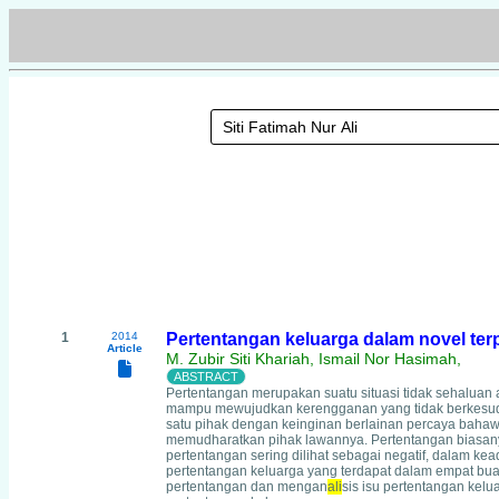
1
2014
Pertentangan keluarga dalam novel terp
Article
M. Zubir Siti Khariah, Ismail Nor Hasimah,
Pertentangan merupakan suatu situasi tidak sehaluan 
mampu mewujudkan kerengganan yang tidak berkesud
satu pihak dengan keinginan berlainan percaya baha
memudharatkan pihak lawannya. Pertentangan biasany
pertentangan sering dilihat sebagai negatif, dalam ke
pertentangan keluarga yang terdapat dalam empat bu
pertentangan dan mengan
ali
sis isu pertentangan kel