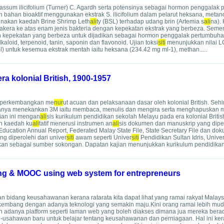
Sargassum ilicifolium (Turner) C. Agardh serta potensinya sebagai hormon penggala
iran bahan bioaktif menggunakan ekstrak S. ilicifolium dalam pelarut heksana, metano
nakan kaedah Brine Shrimp Leth
ali
ty (BSL) terhadap udang brin (Artemia s
ali
na). 
era ke atas enam jenis bakteria dengan kepekatan ekstrak yang berbeza. Sement
an kepekatan yang berbeza untuk dijadikan sebagai hormon penggalak pertumbuhan
aloid, terpenoid, tanin, saponin dan flavonoid. Ujian toksi
siti
menunjukkan nilai L
) untuk kesemua ekstrak mentah iaitu heksana (234.42 mg ml-1), methan.....
a kolonial British, 1900-1957
 diperkembangkan me
nur
ut acuan dan pelaksanaan dasar oleh kolonial British. Se
hanya menekankan 3M iaitu membaca, menulis dan mengira serta menghapuskan 
jian ini mengan
ali
sis kurikulum pendidikan sekolah Melayu pada era kolonial Briti
n kaedah ku
ali
tatif menerusi instrumen an
ali
sis dokumen dan manuskrip yang diper
 Education Annual Report, Federated Malay State File, State Secretary File dan d
ng diperolehi dari univer
siti
awam seperti Univer
siti
Pendidikan Sultan Idris, Unive
an sebagai sumber sokongan. Dapatan kajian menunjukkan kurikulum pendidikan..
ing & MOOC using web system for entrepreneurs
n bidang keusahawanan kerana ratarata kita dapat lihat yang ramai rakyat Malay
rkembang dengan adanya teknologi yang semakin maju.Kini orang ramai lebih mu
 adanya platform seperti laman web yang boleh diakses dimana jua mereka bera
-usahawan baru untuk belajar tentang keusahawanan dan perniagaan. Hal ini ker