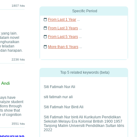
1807 hits
Specific Period
From Last 1 Year
...
From Last 3 Years
...
yang lain.
From Last 5 Years
...
 dalam novel
menghuraikan
n teladan
More than 6 Years
...
 dan harapan.
2236 hits
Top 5 related keywords (beta)
 Andi
Siti Fatimah Nur Ali
siti fatimah nur ali
ssays have
nalyze student
ations through
Siti Fatimah Nur Binti Ali
lts show that
 of cognition
Siti Fatimah Nur binti Ali Kurikulum Pendidikan
Sekolah Melayu Era Kolonial British 1900 1957
3551 hits
Tanjong Malim Universiti Pendidikan Sultan Idris
2022
pengurusan