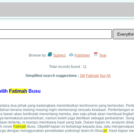
Browse by:
Subject
Publisher
Year
Total records found : 11
Simplified search suggestions :
Siti
Fatimah
Nur
Ali
ilih
Fatimah
Busu
antara dua pihak yang kadangkala menimbulkan kontroversi yang berlarutan. Pert
ahan kerana masing-masing ingin memenangi sesuatu keadaan. Pertentangan wu
wa lawan akan bertindak menentang mereka, dan satu pihak akan membuat tingka
a bermaksud perselisihan, namun boleh juga diertikan sebagai perbalahan. Su
adaan tertentu, is mampu membawa hasil yang baik. Dalam kajian ini, analysis dila
ah novel
Fatimah
Busu. Objektif kajian ini terbahagi kepada dua, iaitu mengenalpast
uarga dengan menggunakan pendekatan psikologi Islam Al-Ghaz
ali
. Hasil kajian m