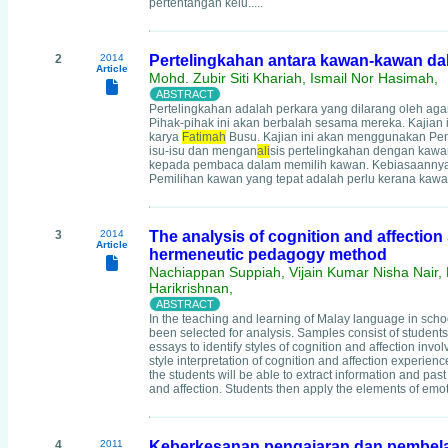
pertentangan kelu.....
2
2014
Pertelingkahan antara kawan-kawan dal
Article
Mohd. Zubir Siti Khariah, Ismail Nor Hasimah,
Pertelingkahan adalah perkara yang dilarang oleh a
Pihak-pihak ini akan berbalah sesama mereka. Kajian 
karya
Fatimah
Busu. Kajian ini akan menggunakan Pen
isu-isu dan mengan
ali
sis pertelingkahan dengan kaw
kepada pembaca dalam memilih kawan. Kebiasaannya,
Pemilihan kawan yang tepat adalah perlu kerana kawa
3
2014
The analysis of cognition and affectio
Article
hermeneutic pedagogy method
Nachiappan Suppiah, Vijain Kumar Nisha Nair,
Harikrishnan,
In the teaching and learning of Malay language in schoo
been selected for analysis. Samples consist of studen
essays to identify styles of cognition and affection in
style interpretation of cognition and affection experie
the students will be able to extract information and pa
and affection. Students then apply the elements of emo
4
2011
Keberkesanan pengajaran dan pembela