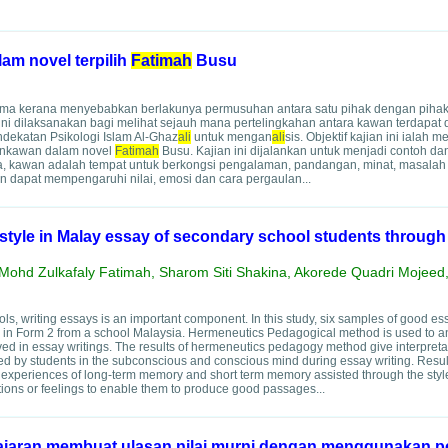
am novel terpilih
Fatimah
Busu
gama kerana menyebabkan berlakunya permusuhan antara satu pihak dengan pihak 
ini dilaksanakan bagi melihat sejauh mana pertelingkahan antara kawan terdapat
dekatan Psikologi Islam Al-Ghaz
ali
untuk mengan
ali
sis. Objektif kajian ini ialah 
ankawan dalam novel
Fatimah
Busu. Kajian ini dijalankan untuk menjadi contoh da
 kawan adalah tempat untuk berkongsi pengalaman, pandangan, minat, masalah
n dapat mempengaruhi nilai, emosi dan cara pergaulan...
n style in Malay essay of secondary school students through
 Mohd Zulkafaly Fatimah, Sharom Siti Shakina, Akorede Quadri Mojeed,
ls, writing essays is an important component. In this study, six samples of good e
ts in Form 2 from a school Malaysia. Hermeneutics Pedagogical method is used to a
volved in essay writings. The results of hermeneutics pedagogy method give interpret
nced by students in the subconscious and conscious mind during essay writing. Resu
st experiences of long-term memory and short term memory assisted through the style
tions or feelings to enable them to produce good passages...
jaran membuat ulasan nilai murni dengan menggunakan 