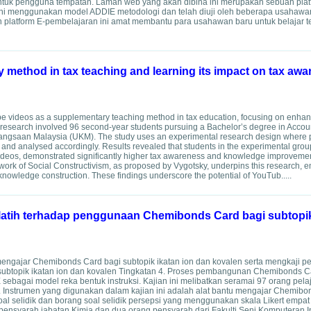
ntuk pengguna tempatan. Laman web yang akan dibina ini merupakan sebuah pla
 menggunakan model ADDIE metodologi dan telah diuji oleh beberapa usahawan 
platform E-pembelajaran ini amat membantu para usahawan baru untuk belajar t
 method in tax teaching and learning its impact on tax aw
Tube videos as a supplementary teaching method in tax education, focusing on enha
research involved 96 second-year students pursuing a Bachelor’s degree in Accoun
ngsaan Malaysia (UKM). The study uses an experimental research design where p
 and analysed accordingly. Results revealed that students in the experimental gro
ideos, demonstrated significantly higher tax awareness and knowledge improvemen
mework of Social Constructivism, as proposed by Vygotsky, underpins this research, 
n knowledge construction. These findings underscore the potential of YouTub.....
atih terhadap penggunaan Chemibonds Card bagi subtopik
engajar Chemibonds Card bagi subtopik ikatan ion dan kovalen serta mengkaji pe
ubtopik ikatan ion dan kovalen Tingkatan 4. Proses pembangunan Chemibonds C
bagai model reka bentuk instruksi. Kajian ini melibatkan seramai 97 orang pela
 Instrumen yang digunakan dalam kajian ini adalah alat bantu mengajar Chemibo
 selidik dan borang soal selidik persepsi yang menggunakan skala Likert empat
syarah jabatan Kimia dan dua orang pensyarah dari Fakulti Seni Komputeran Ind