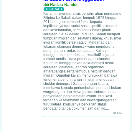
Siti Radzia Ramlee
Kajian ini menganalisis penghijrahan pendatang
Filipina ke Sabah dalam tempoh 1972 hingga
2014 dengan memberi fokus kepada
implikasinya dari sudut sosial, politik, ekonomi
dan keselamatan, serta tindak balas pihak
kerajaan. Sejak dekad 1970-an, Sabah menjadi
tumpuan migran dari selatan Filipina, khususnya
ekoran konflik bersenjata di Mindanao dan
tekanan ekonomi domestik yang mendorong
penghijrahan rentas sempadan. Kajian ini
menggunakan pendekatan kualitatif sejarah
melalui analisis data primer dan sekunder.
Kajian ini menggunakan dokumentasi rasmi
kerajaan Malaysia, laporan organisasi
antarabangsa serta temubual terpilih dengan
migran. Dapatan kajian menunjukkan bahawa
fenomena penghijrahan ini telah mengubah
struktur demografi Sabah dengan ketara,
membawa kepada pertumbuhan populasi bukan
warganegara dan mewujudkan cabaran dalam
penyediaan perkhidmatan awam. Implikasi
terhadap keselamatan dan kewarganegaraan
turut ketara, khususnya berkaitan status
pendatang tanpa dokumen sah dan ko.....
78 hits