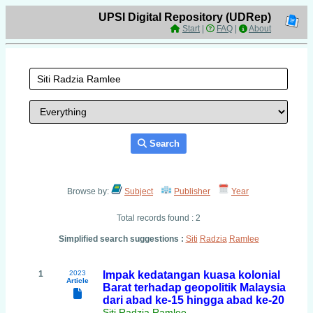
UPSI Digital Repository (UDRep)
Start
|
FAQ
|
About
Search
Browse by:
Subject
Publisher
Year
Total records found : 2
Simplified search suggestions :
Siti
Radzia
Ramlee
1
2023
Impak kedatangan kuasa kolonial
Article
Barat terhadap geopolitik Malaysia
dari abad ke-15 hingga abad ke-20
Siti Radzia Ramlee