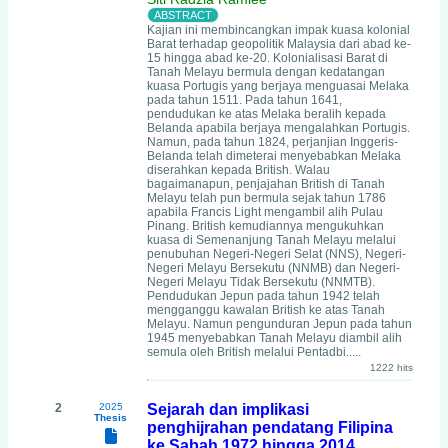
Kajian ini membincangkan impak kuasa kolonial
Barat terhadap geopolitik Malaysia dari abad ke-
15 hingga abad ke-20. Kolonialisasi Barat di
Tanah Melayu bermula dengan kedatangan
kuasa Portugis yang berjaya menguasai Melaka
pada tahun 1511. Pada tahun 1641,
pendudukan ke atas Melaka beralih kepada
Belanda apabila berjaya mengalahkan Portugis.
Namun, pada tahun 1824, perjanjian Inggeris-
Belanda telah dimeterai menyebabkan Melaka
diserahkan kepada British. Walau
bagaimanapun, penjajahan British di Tanah
Melayu telah pun bermula sejak tahun 1786
apabila Francis Light mengambil alih Pulau
Pinang. British kemudiannya mengukuhkan
kuasa di Semenanjung Tanah Melayu melalui
penubuhan Negeri-Negeri Selat (NNS), Negeri-
Negeri Melayu Bersekutu (NNMB) dan Negeri-
Negeri Melayu Tidak Bersekutu (NNMTB).
Pendudukan Jepun pada tahun 1942 telah
mengganggu kawalan British ke atas Tanah
Melayu. Namun pengunduran Jepun pada tahun
1945 menyebabkan Tanah Melayu diambil alih
semula oleh British melalui Pentadbi.....
1222 hits
2
2025
Sejarah dan implikasi
Thesis
penghijrahan pendatang Filipina
ke Sabah 1972 hingga 2014