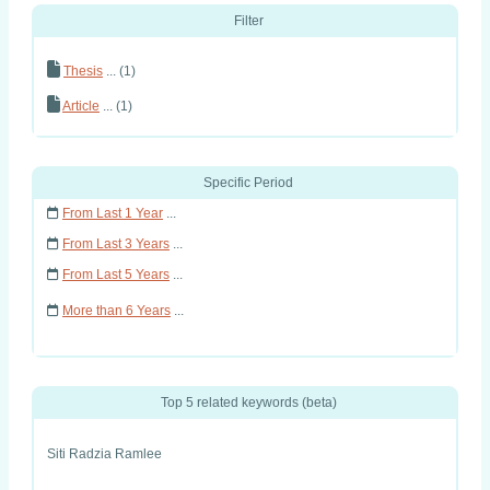
Filter
Thesis
... (1)
Article
... (1)
Specific Period
From Last 1 Year
...
From Last 3 Years
...
From Last 5 Years
...
More than 6 Years
...
Top 5 related keywords (beta)
Siti Radzia Ramlee