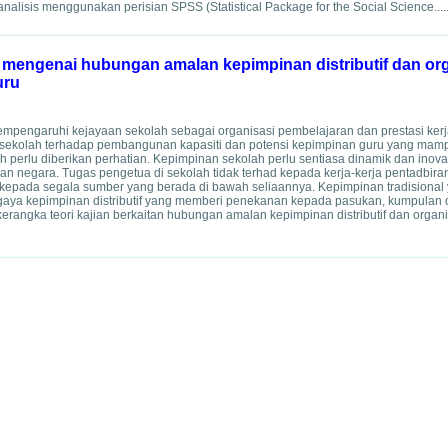
analisis menggunakan perisian SPSS (Statistical Package for the Social Science....
 mengenai hubungan amalan kepimpinan distributif dan or
uru
pengaruhi kejayaan sekolah sebagai organisasi pembelajaran dan prestasi ker
n sekolah terhadap pembangunan kapasiti dan potensi kepimpinan guru yang ma
perlu diberikan perhatian. Kepimpinan sekolah perlu sentiasa dinamik dan inovat
 negara. Tugas pengetua di sekolah tidak terhad kepada kerja-kerja pentadbira
k kepada segala sumber yang berada di bawah seliaannya. Kepimpinan tradisiona
n gaya kepimpinan distributif yang memberi penekanan kepada pasukan, kumpulan da
kerangka teori kajian berkaitan hubungan amalan kepimpinan distributif dan organi