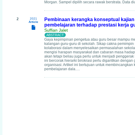
Morgan. Sampel dipilih secara rawak berstrata. Data di
2
2021
Pembinaan kerangka konseptual kajian
Article
pembelajaran terhadap prestasi kerja g
Suffian Jalet
Gaya kepimpinan pengetua atau guru besar mampu mem
kalangan guru-guru di sekolah. Sikap cakna pemimpi
kolaborasi dalam menyelesaikan permasalahan sekolah 
mengisi harapan masyarakat dan cabaran masa hadapan
akan tetapi beliau juga perlu untuk menjadi penggera
ini bercorak hierarki birokrasi perlu digantikan denga
organisasi. Artikel ini bertujuan untuk membincangkan 
pembelajaran dala.....