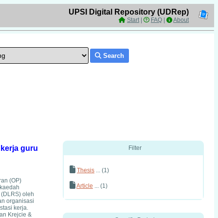
UPSI Digital Repository (UDRep)
Start
|
FAQ
|
About
Search
kerja guru
Filter
Thesis
... (1)
ran (OP)
Article
... (1)
 kaedah
e (DLRS) oleh
an organisasi
tasi kerja.
an Krejcie &