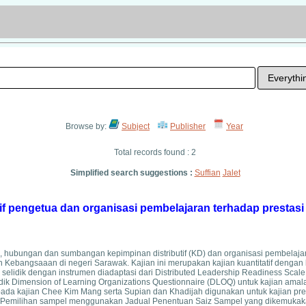
Browse by:
Subject
Publisher
Year
Total records found : 2
Simplified search suggestions :
Suffian
Jalet
f pengetua dan organisasi pembelajaran terhadap prestasi 
n, hubungan dan sumbangan kepimpinan distributif (KD) dan organisasi pembelaja
h Kebangsaaan di negeri Sarawak. Kajian ini merupakan kajian kuantitatif dengan
 selidik dengan instrumen diadaptasi dari Distributed Leadership Readiness Scal
lidik Dimension of Learning Organizations Questionnaire (DLOQ) untuk kajian amal
ipada kajian Chee Kim Mang serta Supian dan Khadijah digunakan untuk kajian pres
n. Pemilihan sampel menggunakan Jadual Penentuan Saiz Sampel yang dikemukak