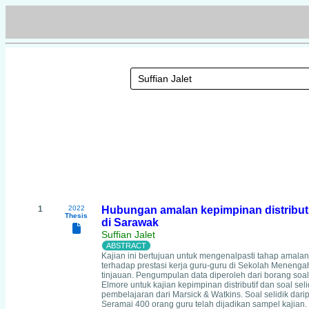
1
2022
Hubungan amalan kepimpinan distributi
Thesis
di Sarawak
Suffian Jalet
Kajian ini bertujuan untuk mengenalpasti tahap amala
terhadap prestasi kerja guru-guru di Sekolah Menenga
tinjauan. Pengumpulan data diperoleh dari borang soal
Elmore untuk kajian kepimpinan distributif dan soal se
pembelajaran dari Marsick & Watkins. Soal selidik dar
Seramai 400 orang guru telah dijadikan sampel kajia