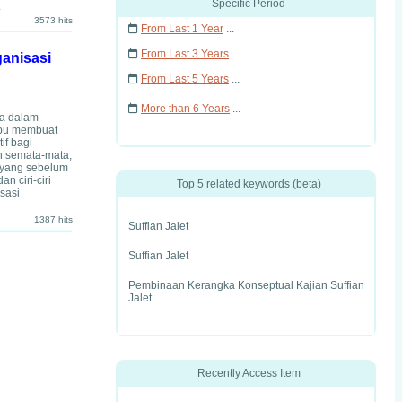
Specific Period
.
3573 hits
From Last 1 Year
...
From Last 3 Years
...
ganisasi
From Last 5 Years
...
More than 6 Years
...
ja dalam
mpu membuat
if bagi
n semata-mata,
l yang sebelum
n ciri-ciri
Top 5 related keywords (beta)
sasi
1387 hits
Suffian Jalet
Suffian Jalet
Pembinaan Kerangka Konseptual Kajian Suffian
Jalet
Recently Access Item