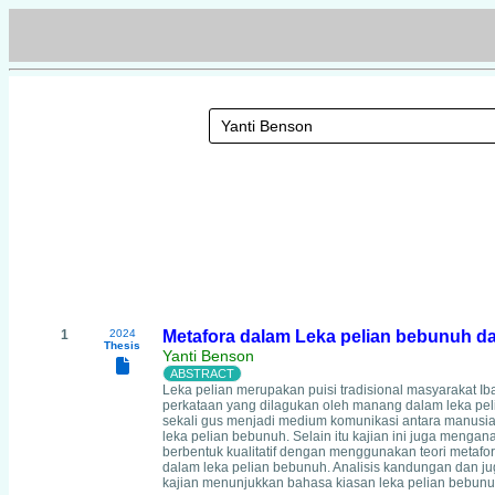
1
2024
Metafora dalam Leka pelian bebunuh dar
Thesis
Yanti Benson
Leka pelian merupakan puisi tradisional masyarakat Iba
perkataan yang dilagukan oleh manang dalam leka pel
sekali gus menjadi medium komunikasi antara manusia
leka pelian bebunuh. Selain itu kajian ini juga meng
berbentuk kualitatif dengan menggunakan teori metafor
dalam leka pelian bebunuh. Analisis kandungan dan jug
kajian menunjukkan bahasa kiasan leka pelian bebunuh t