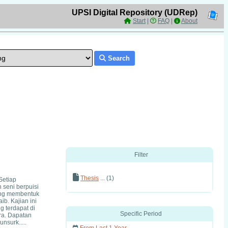
UPSI Digital Repository (UDRep)
Start
|
FAQ
|
About
Search
Filter
Thesis
... (1)
Setiap
seni berpuisi
yang membentuk
b. Kajian ini
g terdapat di
Specific Period
ra. Dapatan
nsurk.....