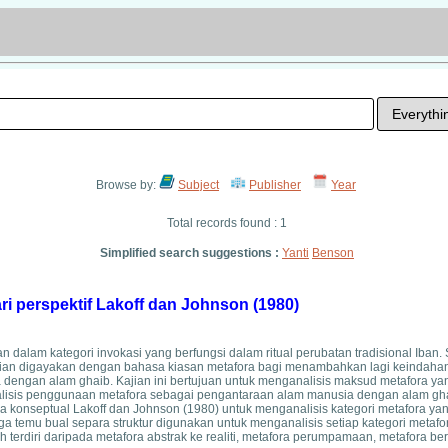
Browse by:
Subject
Publisher
Year
Total records found : 1
Simplified search suggestions :
Yanti
Benson
i perspektif Lakoff dan Johnson (1980)
n dalam kategori invokasi yang berfungsi dalam ritual perubatan tradisional Iban. 
ian digayakan dengan bahasa kiasan metafora bagi menambahkan lagi keindahan 
 dengan alam ghaib. Kajian ini bertujuan untuk menganalisis maksud metafora 
analisis penggunaan metafora sebagai pengantaraan alam manusia dengan alam ghai
a konseptual Lakoff dan Johnson (1980) untuk menganalisis kategori metafora yan
a temu bual separa struktur digunakan untuk menganalisis setiap kategori metafo
erdiri daripada metafora abstrak ke realiti, metafora perumpamaan, metafora beru