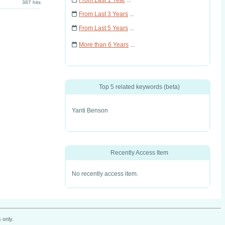
From Last 1 Year
...
387 hits
From Last 3 Years
...
From Last 5 Years
...
More than 6 Years
...
Top 5 related keywords (beta)
Yanti Benson
Recently Access Item
No recently access item.
 only.