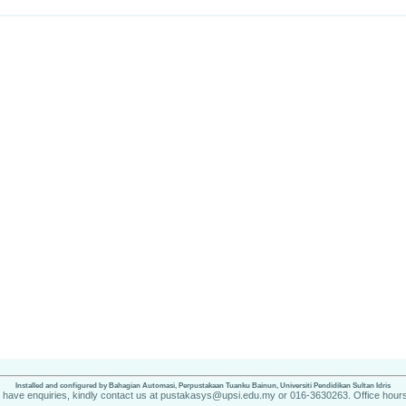
Installed and configured by Bahagian Automasi, Perpustakaan Tuanku Bainun, Universiti Pendidikan Sultan Idris
u have enquiries, kindly contact us at pustakasys@upsi.edu.my or 016-3630263. Office hours