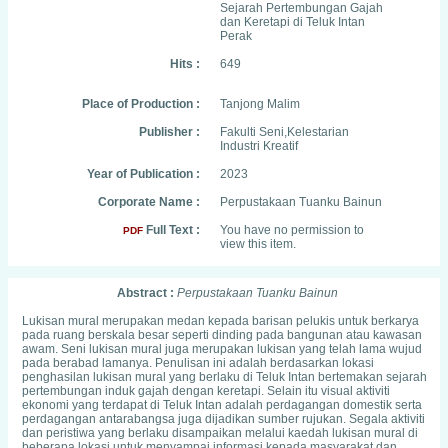
Sejarah Pertembungan Gajah
dan Keretapi di Teluk Intan
Perak
Hits :
649
Place of Production :
Tanjong Malim
Publisher :
Fakulti Seni,Kelestarian
Industri Kreatif
Year of Publication :
2023
Corporate Name :
Perpustakaan Tuanku Bainun
Full Text :
You have no permission to
PDF
view this item.
Abstract :
Perpustakaan Tuanku Bainun
Lukisan mural merupakan medan kepada barisan pelukis untuk berkarya
pada ruang berskala besar seperti dinding pada bangunan atau kawasan
awam. Seni lukisan mural juga merupakan lukisan yang telah lama wujud
pada berabad lamanya. Penulisan ini adalah berdasarkan lokasi
penghasilan lukisan mural yang berlaku di Teluk Intan bertemakan sejarah
pertembungan induk gajah dengan keretapi. Selain itu visual aktiviti
ekonomi yang terdapat di Teluk Intan adalah perdagangan domestik serta
perdagangan antarabangsa juga dijadikan sumber rujukan. Segala aktiviti
dan peristiwa yang berlaku disampaikan melalui kaedah lukisan mural di
beberapa lokasi untuk menyampai informasi kepada masyarakat dan