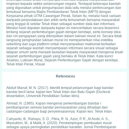
inspirasi kepada sektor pelancongan negara. Terdapat beberapa kaedah
yang digunakan untuk pengumpulan data iaitu melalui perbincangan dan
temubual bersama Majlis Pembandaran Teluk Intan (MPTI) dengan
Kerjasama pihak UiTM Cawangan Perak, Selain itu, melalui hasil cariaan
daripada perpustakaan dan arkib serta temuramah bersama masyarakat
yang tinggal di sekitar Teluk Intan sebagai sumber data dan informasi.
Melalui hasil dapatan daripada kajian ini menceritakan secara terperinci
tentang sejarah pertembungan gajah dengan keretapi, serta konsep idea
dan ciri pengayaan yang ditonjolkan dalam lukisan mural ini. Secara tidak
langsung penghasilan lukisan mural ini mempamerkan nilai estetika
sekeliling dan juga platform untuk menyampaikan maklumat berkaitan
sejarah sebagai wardah menyampaian informasi secara visual sebagai
tatapan umum serta menjadi tauladan kepada masyarakat mengenai kisah
sejarah pertembungan gajah yang berlaku di Teluk Intan. Kata kunci:
Analisis, Lukisan Mural, Sejarah Pertembungan Gajah dengan keretapi,
Teluk Intan Perak, Visual
References
Abdull Manaf, M. N. (2017). Identiti tempat pelancongan bagi bandar-
bandar kecil lama: kajian kes Teluk Intan dan Batu Gajah (Doctoral
dissertation, Universiti Pendidikan Sultan Idris).
Ahmad, N. (1985). Kajian mengenai perkembangan bandar /
pembangunan semula bandar permasalahan yang dihadapi dan
cadangan-cadangan bagi penyelesaiannya. Kajian kes: Teluk Intan.
Cahyanto, B., Rahayu, S. D., Fitria, R. N., Azizi, P. R., Al Arobi, A. S.,
Masrukhin, M., & Malik, A. (2020). Pendampingan pembuatan mural
sebagai upaya peningkatan pendidikan karakter. Jurnal Pembelajaran