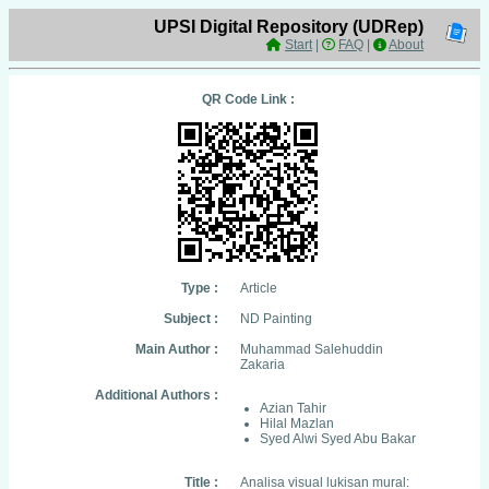
UPSI Digital Repository (UDRep)
Start
|
FAQ
|
About
QR Code Link :
Type :
Article
Subject :
ND Painting
Main Author :
Muhammad Salehuddin
Zakaria
Additional Authors :
Azian Tahir
Hilal Mazlan
Syed Alwi Syed Abu Bakar
Title :
Analisa visual lukisan mural: