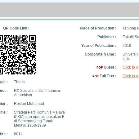
QR Code Link :
Place of Production :
Tanjong 
Publisher :
Fakulti 
Year of Publication :
2019
Corporate Name :
Universit
Idris
Guest :
Click to v
PDF
Full Text :
Click to v
PDF
ype :
Thesis
ect :
HX Socialism. Communism.
Anarchism
hor :
Roslan Muhamad
itle :
Strategi Parti Komunis Malaya
(PKM) dan operasi pasukan F
di Semenanjung Tanah
Melayu 1968-1989
its :
8011