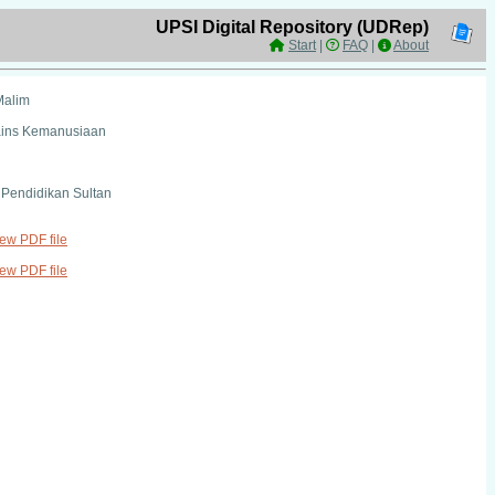
UPSI Digital Repository (UDRep)
Start
|
FAQ
|
About
Malim
Sains Kemanusiaan
i Pendidikan Sultan
iew PDF file
iew PDF file