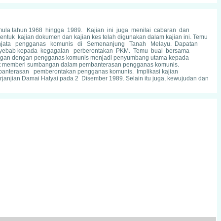
mula tahun 1968 hingga 1989. Kajian ini juga menilai cabaran dan
tuk kajian dokumen dan kajian kes telah digunakan dalam kajian ini. Temu
ersenjata pengganas komunis di Semenanjung Tanah Melayu. Dapatan
nyebab kepada kegagalan perberontakan PKM. Temu bual bersama
gan dengan pengganas komunis menjadi penyumbang utama kepada
rut memberi sumbangan dalam pembanterasan pengganas komunis.
anterasan pemberontakan pengganas komunis. Implikasi kajian
njian Damai Hatyai pada 2 Disember 1989. Selain itu juga, kewujudan dan