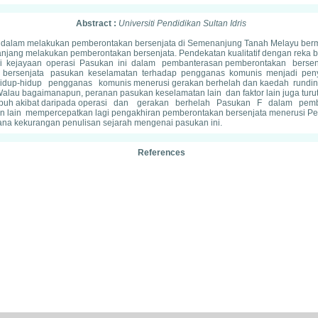
Abstract :
Universiti Pendidikan Sultan Idris
) dalam melakukan pemberontakan bersenjata di Semenanjung Tanah Melayu ber
ng melakukan pemberontakan bersenjata. Pendekatan kualitatif dengan reka ben
nilai kejayaan operasi Pasukan ini dalam pembanterasan pemberontakan b
 bersenjata pasukan keselamatan terhadap pengganas komunis menjadi pe
p-hidup pengganas komunis menerusi gerakan berhelah dan kaedah rundin
lau bagaimanapun, peranan pasukan keselamatan lain dan faktor lain juga tu
 lumpuh akibat daripada operasi dan gerakan berhelah Pasukan F dalam pemb
ain mempercepatkan lagi pengakhiran pemberontakan bersenjata menerusi Perja
na kekurangan penulisan sejarah mengenai pasukan ini.
References