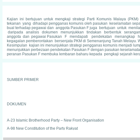
Kajian ini bertujuan untuk mengkaji strategi Parti Komunis Malaya (PKM
tekanan yang dihadapi pengganas komunis oleh pasukan keselamatan sepanja
bual terhadap pegawai dan anggota Pasukan F juga bertujuan untuk me
daripada analisis dokumen menunjukkan tindakan berbentuk serangan
anggota dan pegawai Pasukan F mendapati pendekatan menangkap hidu
kegagalan pemberontakan bersenjata PKM di Semenanjung Tanah Melayu. Wa
Kesimpulan kajian ini menunjukkan strategi pengganas komunis menjadi
menunjukkan perbezaan pendekatan Pasukan F dengan pasukan keselamatan l
peranan Pasukan F membuka lembaran baharu kepada pengkaji sejarah kera
SUMBER PRIMER
DOKUMEN
A-23 Islamic Brotherhood Party – New Front Organisation
A-98 New Constitution of the Party Rakyat