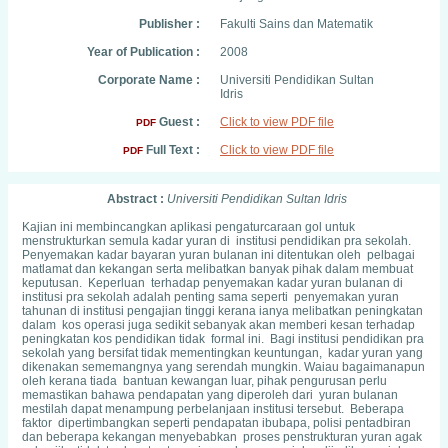
Publisher :
Fakulti Sains dan Matematik
Year of Publication :
2008
Corporate Name :
Universiti Pendidikan Sultan
Idris
Guest :
Click to view PDF file
PDF
Full Text :
Click to view PDF file
PDF
Abstract :
Universiti Pendidikan Sultan Idris
Kajian ini membincangkan aplikasi pengaturcaraan gol untuk
menstrukturkan semula kadar yuran di institusi pendidikan pra sekolah.
Penyemakan kadar bayaran yuran bulanan ini ditentukan oleh pelbagai
matlamat dan kekangan serta melibatkan banyak pihak dalam membuat
keputusan. Keperluan terhadap penyemakan kadar yuran bulanan di
institusi pra sekolah adalah penting sama seperti penyemakan yuran
tahunan di institusi pengajian tinggi kerana ianya melibatkan peningkatan
dalam kos operasi juga sedikit sebanyak akan memberi kesan terhadap
peningkatan kos pendidikan tidak formal ini. Bagi institusi pendidikan pra
sekolah yang bersifat tidak mementingkan keuntungan, kadar yuran yang
dikenakan sememangnya yang serendah mungkin. Waiau bagaimanapun
oleh kerana tiada bantuan kewangan luar, pihak pengurusan perlu
memastikan bahawa pendapatan yang diperoleh dari yuran bulanan
mestilah dapat menampung perbelanjaan institusi tersebut. Beberapa
faktor dipertimbangkan seperti pendapatan ibubapa, polisi pentadbiran
dan beberapa kekangan menyebabkan proses penstrukturan yuran agak