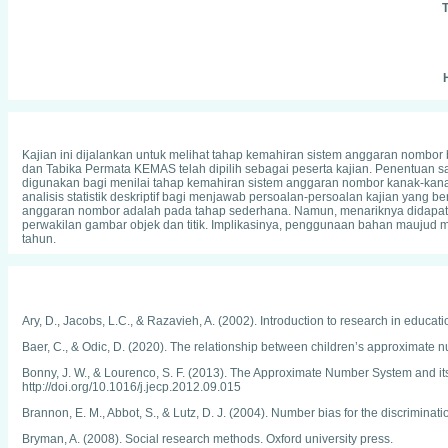
T
H
Kajian ini dijalankan untuk melihat tahap kemahiran sistem anggaran nombor b
dan Tabika Permata KEMAS telah dipilih sebagai peserta kajian. Penentuan
digunakan bagi menilai tahap kemahiran sistem anggaran nombor kanak-kana
analisis statistik deskriptif bagi menjawab persoalan-persoalan kajian ya
anggaran nombor adalah pada tahap sederhana. Namun, menariknya didapat
perwakilan gambar objek dan titik. Implikasinya, penggunaan bahan maujud 
tahun.
Ary, D., Jacobs, L.C., & Razavieh, A. (2002). Introduction to research in educa
Baer, C., & Odic, D. (2020). The relationship between children’s approximate 
Bonny, J. W., & Lourenco, S. F. (2013). The Approximate Number System and it
http://doi.org/10.1016/j.jecp.2012.09.015
Brannon, E. M., Abbot, S., & Lutz, D. J. (2004). Number bias for the discriminati
Bryman, A. (2008). Social research methods. Oxford university press.