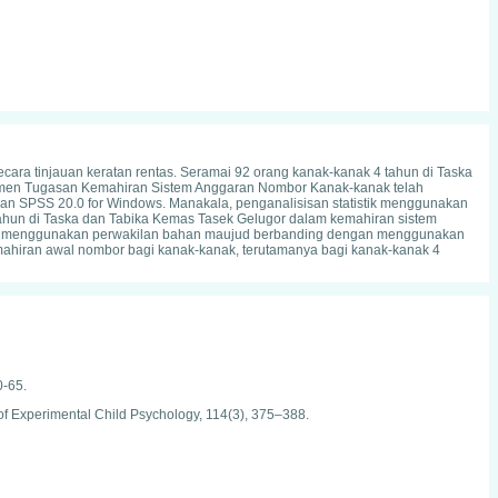
ecara tinjauan keratan rentas. Seramai 92 orang kanak-kanak 4 tahun di Taska
trumen Tugasan Kemahiran Sistem Anggaran Nombor Kanak-kanak telah
an SPSS 20.0 for Windows. Manakala, penganalisisan statistik menggunakan
 tahun di Taska dan Tabika Kemas Tasek Gelugor dalam kemahiran sistem
ila menggunakan perwakilan bahan maujud berbanding dengan menggunakan
emahiran awal nombor bagi kanak-kanak, terutamanya bagi kanak-kanak 4
0-65.
of Experimental Child Psychology, 114(3), 375–388.