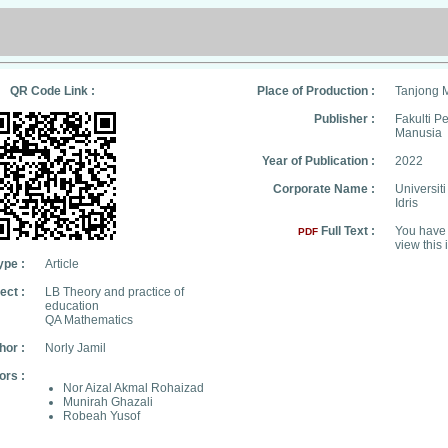
QR Code Link :
Place of Production :
Tanjong 
Publisher :
Fakulti 
Manusia
Year of Publication :
2022
Corporate Name :
Universit
Idris
Full Text :
You have 
PDF
view this 
ype :
Article
ect :
LB Theory and practice of
education
QA Mathematics
hor :
Norly Jamil
ors :
Nor Aizal Akmal Rohaizad
Munirah Ghazali
Robeah Yusof