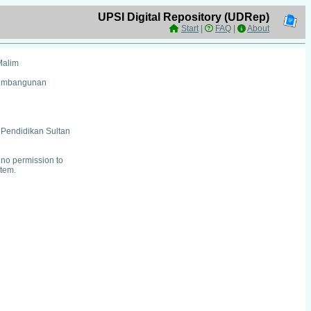
UPSI Digital Repository (UDRep)
Start
|
FAQ
|
About
Malim
Pembangunan
i Pendidikan Sultan
no permission to
item.