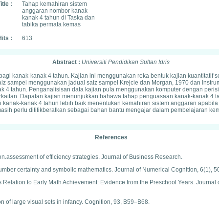
itle :
Tahap kemahiran sistem
anggaran nombor kanak-
kanak 4 tahun di Taska dan
tabika permata kemas
its :
613
Abstract :
Universiti Pendidikan Sultan Idris
agi kanak-kanak 4 tahun. Kajian ini menggunakan reka bentuk kajian kuantitatif s
 saiz sampel menggunakan jadual saiz sampel Krejcie dan Morgan, 1970 dan Ins
k 4 tahun. Penganalisisan data kajian pula menggunakan komputer dengan perisi
ng berkaitan. Dapatan kajian menunjukkan bahawa tahap penguasaan kanak-kanak 4
i kanak-kanak 4 tahun lebih baik menentukan kemahiran sistem anggaran apab
masih perlu dititikberatkan sebagai bahan bantu mengajar dalam pembelajaran k
References
tion.assessment of efficiency strategies. Journal of Business Research.
number certainty and symbolic mathematics. Journal of Numerical Cognition, 6(1), 5
s Relation to Early Math Achievement: Evidence from the Preschool Years. Journal 
on of large visual sets in infancy. Cognition, 93, B59–B68.