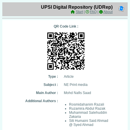
UPSI Digital Repository (UDRep)
Start
|
FAQ
|
About
QR Code Link :
Type :
Article
Subject :
NE Print media
Main Author :
Mohd Nafis Saad
Additional Authors :
Rosmidahanim Razali
Ruzamira Abdul Razak
Muhammad Salehuddin
Zakaria
Siti Humaini Said Ahmad
@ Syed Ahmad