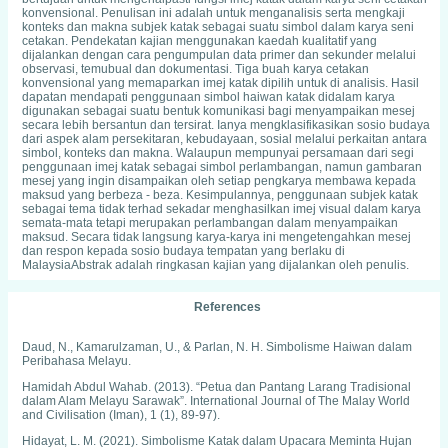
konvensional. Penulisan ini adalah untuk menganalisis serta mengkaji
konteks dan makna subjek katak sebagai suatu simbol dalam karya seni
cetakan. Pendekatan kajian menggunakan kaedah kualitatif yang
dijalankan dengan cara pengumpulan data primer dan sekunder melalui
observasi, temubual dan dokumentasi. Tiga buah karya cetakan
konvensional yang memaparkan imej katak dipilih untuk di analisis. Hasil
dapatan mendapati penggunaan simbol haiwan katak didalam karya
digunakan sebagai suatu bentuk komunikasi bagi menyampaikan mesej
secara lebih bersantun dan tersirat. Ianya mengklasifikasikan sosio budaya
dari aspek alam persekitaran, kebudayaan, sosial melalui perkaitan antara
simbol, konteks dan makna. Walaupun mempunyai persamaan dari segi
penggunaan imej katak sebagai simbol perlambangan, namun gambaran
mesej yang ingin disampaikan oleh setiap pengkarya membawa kepada
maksud yang berbeza - beza. Kesimpulannya, penggunaan subjek katak
sebagai tema tidak terhad sekadar menghasilkan imej visual dalam karya
semata-mata tetapi merupakan perlambangan dalam menyampaikan
maksud. Secara tidak langsung karya-karya ini mengetengahkan mesej
dan respon kepada sosio budaya tempatan yang berlaku di
MalaysiaAbstrak adalah ringkasan kajian yang dijalankan oleh penulis.
References
Daud, N., Kamarulzaman, U., & Parlan, N. H. Simbolisme Haiwan dalam
Peribahasa Melayu.
Hamidah Abdul Wahab. (2013). “Petua dan Pantang Larang Tradisional
dalam Alam Melayu Sarawak”. International Journal of The Malay World
and Civilisation (Iman), 1 (1), 89-97).
Hidayat, L. M. (2021). Simbolisme Katak dalam Upacara Meminta Hujan