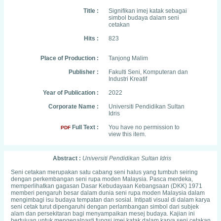
Title :
Signifikan imej katak sebagai
simbol budaya dalam seni
cetakan
Hits :
823
Place of Production :
Tanjong Malim
Publisher :
Fakulti Seni, Komputeran dan
Industri Kreatif
Year of Publication :
2022
Corporate Name :
Universiti Pendidikan Sultan
Idris
Full Text :
You have no permission to
PDF
view this item.
Abstract :
Universiti Pendidikan Sultan Idris
Seni cetakan merupakan satu cabang seni halus yang tumbuh seiring
dengan perkembangan seni rupa moden Malaysia. Pasca merdeka,
memperlihatkan gagasan Dasar Kebudayaan Kebangsaan (DKK) 1971
memberi pengaruh besar dalam dunia seni rupa moden Malaysia dalam
mengimbagi isu budaya tempatan dan sosial. Intipati visual di dalam karya
seni cetak turut dipengaruhi dengan perlambangan simbol dari subjek
alam dan persekitaran bagi menyampaikan mesej budaya. Kajian ini
bertujuan untuk mengenalpasti fungsi imej katak dalam karya seni cetakan