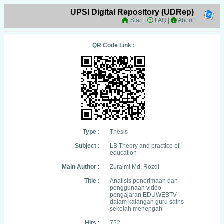
UPSI Digital Repository (UDRep)
Start
|
FAQ
|
About
QR Code Link :
Type :
Thesis
Subject :
LB Theory and practice of
education
Main Author :
Zuraimi Md. Rozdi
Title :
Analisis penerimaan dan
penggunaan video
pengajaran EDUWEBTV
dalam kalangan guru sains
sekolah menengah
Hits :
752