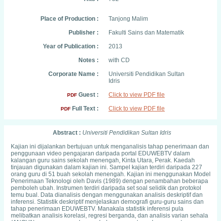
Place of Production :
Tanjong Malim
Publisher :
Fakulti Sains dan Matematik
Year of Publication :
2013
Notes :
with CD
Corporate Name :
Universiti Pendidikan Sultan
Idris
Guest :
Click to view PDF file
PDF
Full Text :
Click to view PDF file
PDF
Abstract :
Universiti Pendidikan Sultan Idris
Kajian ini dijalankan bertujuan untuk menganalisis tahap penerimaan dan
penggunaan video pengajaran daripada portal EDUWEBTV dalam
kalangan guru sains sekolah menengah, Kinta Utara, Perak. Kaedah
tinjauan digunakan dalam kajian ini. Sampel kajian terdiri daripada 227
orang guru di 51 buah sekolah menengah. Kajian ini menggunakan Model
Penerimaan Teknologi oleh Davis (1989) dengan penambahan beberapa
pemboleh ubah. Instrumen terdiri daripada set soal selidik dan protokol
temu bual. Data dianalisis dengan menggunakan analisis deskriptif dan
inferensi. Statistik deskriptif menjelaskan demografi guru-guru sains dan
tahap penerimaan EDUWEBTV. Manakala statistik inferensi pula
melibatkan analisis korelasi, regresi berganda, dan analisis varian sehala