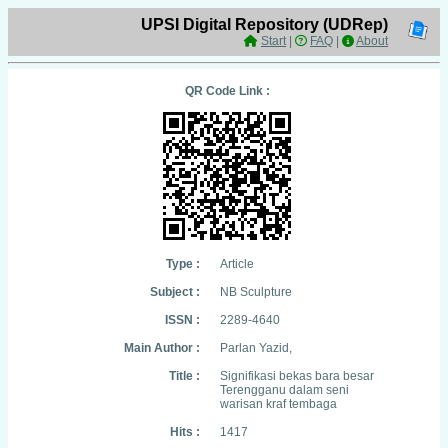
UPSI Digital Repository (UDRep)
Start
|
FAQ
|
About
QR Code Link :
Type :
Article
Subject :
NB Sculpture
ISSN :
2289-4640
Main Author :
Parlan Yazid,
Title :
Signifikasi bekas bara besar
Terengganu dalam seni
warisan kraf tembaga
Hits :
1417