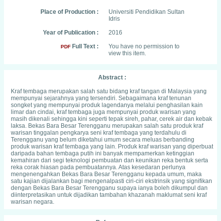
Place of Production :
Universiti Pendidikan Sultan
Idris
Year of Publication :
2016
Full Text :
You have no permission to
PDF
view this item.
Abstract :
Kraf tembaga merupakan salah satu bidang kraf tangan di Malaysia yang
mempunyai sejarahnya yang tersendiri. Sebagaimana kraf tenunan
songket yang mempunyai produk lagendanya melalui penghasilan kain
limar dan cindai, kraf tembaga juga mempunyai produk warisan yang
masih dikenali sehingga kini seperti tepak sireh, pahar, cerek air dan kebak
laksa. Bekas Bara Besar Terengganu merupakan salah satu produk kraf
warisan tinggalan pengkarya seni kraf tembaga yang terdahulu di
Terengganu yang belum diketahui umum secara meluas berbanding
produk warisan kraf tembaga yang lain. Produk kraf warisan yang diperbuat
daripada bahan tembaga putih ini banyak mempamerkan ketinggian
kemahiran dari segi teknologi pembuatan dan keunikan reka bentuk serta
reka corak hiasan pada pembuatannya. Atas kesedaran perlunya
mengenengahkan Bekas Bara Besar Terengganu kepada umum, maka
satu kajian dijalankan bagi mengenalpasti ciri-ciri ekstrinsik yang signifikan
dengan Bekas Bara Besar Terengganu supaya ianya boleh dikumpul dan
diinterpretasikan untuk dijadikan tambahan khazanah maklumat seni kraf
warisan negara.