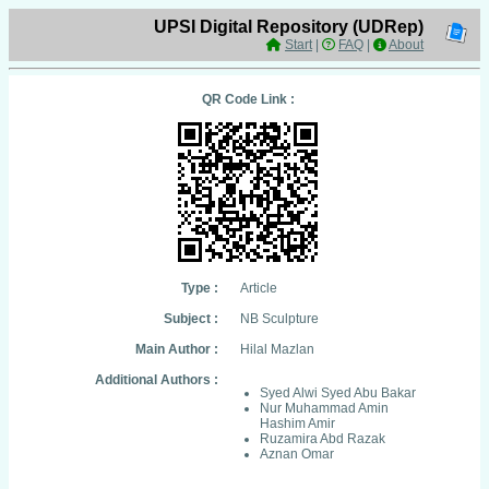
UPSI Digital Repository (UDRep)
Start
|
FAQ
|
About
QR Code Link :
Type :
Article
Subject :
NB Sculpture
Main Author :
Hilal Mazlan
Additional Authors :
Syed Alwi Syed Abu Bakar
Nur Muhammad Amin
Hashim Amir
Ruzamira Abd Razak
Aznan Omar