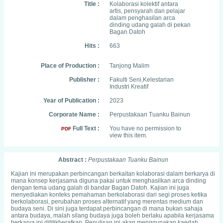
Title :
Kolaborasi kolektif antara
artis, pensyarah dan pelajar
dalam penghasilan arca
dinding udang galah di pekan
Bagan Datoh
Hits :
663
Place of Production :
Tanjong Malim
Publisher :
Fakulti Seni,Kelestarian
Industri Kreatif
Year of Publication :
2023
Corporate Name :
Perpustakaan Tuanku Bainun
Full Text :
You have no permission to
PDF
view this item.
Abstract :
Perpustakaan Tuanku Bainun
Kajian ini merupakan perbincangan berkaitan kolaborasi dalam berkarya di
mana konsep kerjasama diguna pakai untuk menghasilkan arca dinding
dengan tema udang galah di bandar Bagan Datoh. Kajian ini juga
menyediakan konteks pemahaman berkolaborasi dari segi proses ketika
berkolaborasi, perubahan proses alternatif yang merentas medium dan
budaya seni. Di sini juga terdapat perbincangan di mana bukan sahaja
antara budaya, malah silang budaya juga boleh berlaku apabila kerjasama
berkarya ini dititikberatkan. Penulisan ini akan menggunakan kaedah