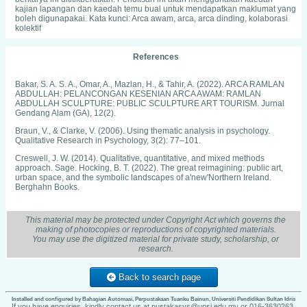
kajian lapangan dan kaedah temu bual untuk mendapatkan maklumat yang
boleh digunapakai. Kata kunci: Arca awam, arca, arca dinding, kolaborasi
kolektif
References
Bakar, S. A. S. A., Omar, A., Mazlan, H., & Tahir, A. (2022). ARCA RAMLAN
ABDULLAH: PELANCONGAN KESENIAN ARCA AWAM: RAMLAN
ABDULLAH SCULPTURE: PUBLIC SCULPTURE ART TOURISM. Jurnal
Gendang Alam (GA), 12(2).
Braun, V., & Clarke, V. (2006). Using thematic analysis in psychology.
Qualitative Research in Psychology, 3(2): 77–101.
Creswell, J. W. (2014). Qualitative, quantitative, and mixed methods
approach. Sage. Hocking, B. T. (2022). The great reimagining: public art,
urban space, and the symbolic landscapes of a'new'Northern Ireland.
Berghahn Books.
Jolly, J. (2008). Art of the Collective: David Alfaro Siqueiros, Josep Renau
and their Collaboration at the Mexican Electricians' Syndicate. Oxford Art
This material may be protected under Copyright Act which governs the
Journal, 31(1), 129-151.
making of photocopies or reproductions of copyrighted materials.
You may use the digitized material for private study, scholarship, or
Kester, G. (2008). Collaborative practices in environmental art. Artistic
research.
Bedfellows: Histories, Theories, and Conversations in Collaborative Art
Practices. Lanham, MD: University Press of America, 60-63.
Back to search page
Mahamood, M. (2001). Seni lukis moden Malaysia: era perintis hingga era
pluralis, 1930-1990. Utusan Publications & Distributors.
Installed and configured by Bahagian Automasi, Perpustakaan Tuanku Bainun, Universiti Pendidikan Sultan Idris
Omar, A., & Basharuddin, J. (2019). ‘Gaya Hidup Digital’: Idea Dan
If you have enquiries, kindly contact us at pustakasys@upsi.edu.my or 016-3630263.