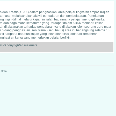
s dan Kreatif (KBKK) dalam penghasilan area pelajar tingkatan empat. Kajian
r semasa melaksanakan aktiviti pengajaran dan pembelajaran. Penekanan
ingin dilihat melalui kajian ini ialah bagaimana pelajar mengaplikasikan
arca dan bagaimana kemahiran yang terdapat dalam KBKK memberi kesan
 telah dilaksanakan terhadap pengajaran yang dilakukan oleh seorang guru mata
 bidang penghasilan seni visual (seni halus) area ini berlangsung selama 13
 daripada dapatan kajian yang telah dianalisis, didapati kemahiran-
nghasilan karya yang memerlukan pelajar berfikir.
s of copyrighted materials.
 only.