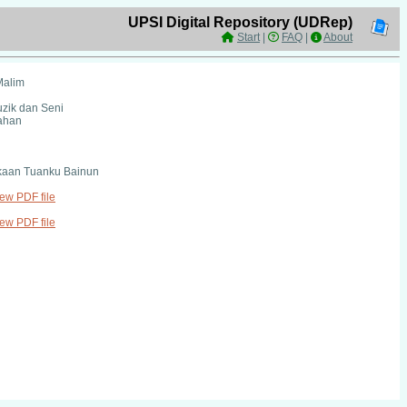
UPSI Digital Repository (UDRep)
Start
|
FAQ
|
About
Malim
uzik dan Seni
ahan
kaan Tuanku Bainun
iew PDF file
iew PDF file