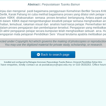
Abstract :
Perpustakaan Tuanku Bainun
eninjau dan mengenal pasti bagaimana penggunaan Kemahiran Berfikir Secara Kriti
tik, Karak Pahang ini cuba melihat bagaimana proses yang dilalui oleh pelaja
alam KBKK dilaksanakan semasa proses tersebut berlangsung. Antara aspek yang 
t di dalam KBKK dapat mengembangkan kreativiti pelajar semasa menghasilkan 
erhatian, temubual, rakaman visual dan analisis hasil karya pelajar. Pemerhatian
t dalam proses pengajaran dan pembelajaran tersebut. Pengajaran yang melibatkan
 akhir pengajaran pelajar secara kumpulan telah menghasilkan sebuah arca. Hasil
ngajaran mata pelajaran Pendidikan Seni Visual terutama apabila melibatkan pe
ected under Copyright Act which governs the making of photocopies or reproduction
You may use the digitized material for private study, scholarship, or research.
Back to search page
Installed and configured by Bahagian Automasi, Perpustakaan Tuanku Bainun, Universiti Pendidikan Sultan Idris
u have enquiries, kindly contact us at pustakasys@upsi.edu.my or 016-3630263. Office hours