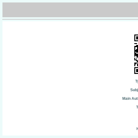
T
Subj
Main Aut
T
H