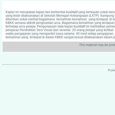
Kajian ini merupakan kajian kes berbentuk kualitatif yang bertujuan untuk m
yang telah dilaksanakan di Sekolah Menegah Kebangsaan (LKTP) Kampung Ser
diberikan untuk melihat bagaimana kemahiran­ kemahiran yang terdapat di d
KBKK semasa aktiviti penghasilan arca. Bagaimana kemahiran yang terdapa
terhadap arca pelajar. Pengumpulan data kajian kualitatif ini melibatkan pem
pelajaran Pendidikan Seni Visual dan seramai 20 orang pelajar yang terliba
waktu pengajaran yang mengambil masa selama 40 minit setiap pengajaran. Di
kemahiran yang terdapat di dalam KBKK sangat sesuai dilaksanakan dalam pe
This material may be prot
If yo