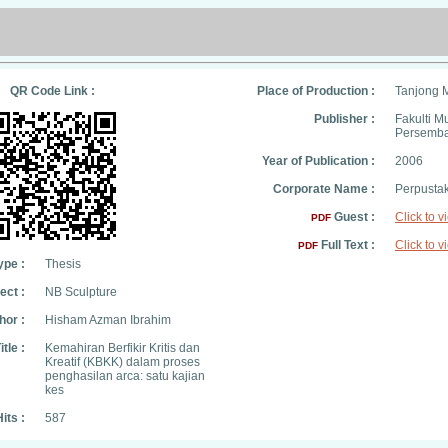
QR Code Link :
Place of Production :
Tanjong 
Publisher :
Fakulti M
Persemb
Year of Publication :
2006
Corporate Name :
Perpusta
Guest :
Click to v
PDF
Full Text :
Click to v
PDF
ype :
Thesis
ect :
NB Sculpture
hor :
Hisham Azman Ibrahim
itle :
Kemahiran Berfikir Kritis dan
Kreatif (KBKK) dalam proses
penghasilan arca: satu kajian
kes
its :
587