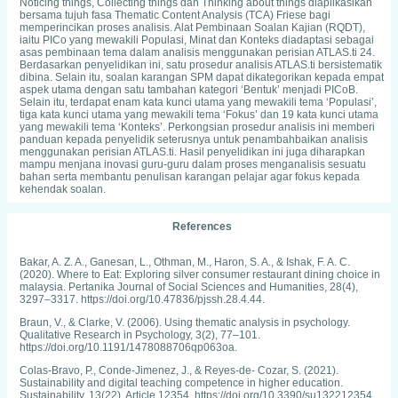
Noticing things, Collecting things dan Thinking about things diaplikasikan
bersama tujuh fasa Thematic Content Analysis (TCA) Friese bagi
memperincikan proses analisis. Alat Pembinaan Soalan Kajian (RQDT),
iaitu PICo yang mewakili Populasi, Minat dan Konteks diadaptasi sebagai
asas pembinaan tema dalam analisis menggunakan perisian ATLAS.ti 24.
Berdasarkan penyelidikan ini, satu prosedur analisis ATLAS.ti bersistematik
dibina. Selain itu, soalan karangan SPM dapat dikategorikan kepada empat
aspek utama dengan satu tambahan kategori ‘Bentuk’ menjadi PICoB.
Selain itu, terdapat enam kata kunci utama yang mewakili tema ‘Populasi’,
tiga kata kunci utama yang mewakili tema ‘Fokus’ dan 19 kata kunci utama
yang mewakili tema ‘Konteks’. Perkongsian prosedur analisis ini memberi
panduan kepada penyelidik seterusnya untuk penambahbaikan analisis
menggunakan perisian ATLAS.ti. Hasil penyelidikan ini juga diharapkan
mampu menjana inovasi guru-guru dalam proses menganalisis sesuatu
bahan serta membantu penulisan karangan pelajar agar fokus kepada
kehendak soalan.
References
Bakar, A. Z. A., Ganesan, L., Othman, M., Haron, S. A., & Ishak, F. A. C.
(2020). Where to Eat: Exploring silver consumer restaurant dining choice in
malaysia. Pertanika Journal of Social Sciences and Humanities, 28(4),
3297–3317. https://doi.org/10.47836/pjssh.28.4.44.
Braun, V., & Clarke, V. (2006). Using thematic analysis in psychology.
Qualitative Research in Psychology, 3(2), 77–101.
https://doi.org/10.1191/1478088706qp063oa.
Colas-Bravo, P., Conde-Jimenez, J., & Reyes-de- Cozar, S. (2021).
Sustainability and digital teaching competence in higher education.
Sustainability, 13(22), Article 12354. https://doi.org/10.3390/su132212354.