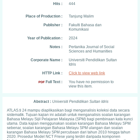
Hits :
444
Place of Production :
Tanjung Malim
Publisher :
Fakulti Bahasa dan
Komunikasi
Year of Publication :
2024
Notes :
Pertanika Journal of Social
Sciences and Humanities
Corporate Name :
Universiti Pendidikan Sultan
Idris
HTTP Link :
Click to view web link
Full Text :
You have no permission to
PDF
view this item.
Abstract :
Universiti Pendidikan Sultan Idris
ATLAS.ti 24 mampu diaplikasikan bagi menganalisis koleksi data secara
sistematik. Tujuan kajian ini adalah untuk menganalisis soalan karangan
Bahasa Melayu Sijil Pelajaran Malaysia (SPM) bagi pembinaan kata kunci
utama. Data kajian menggunakan soalan karangan Bahasa Melayu SPM
sebenar, soalan karangan Bahasa Melayu SPM ulangan dan soalan
karangan Bahasa Melayu SPM percubaan dari tahun 2010 hingga tahun
2020. Prosedur Model NCT Friese yang terdiri daripada komponen