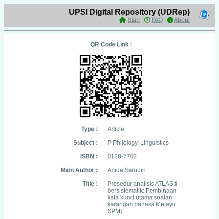
UPSI Digital Repository (UDRep)
Start
|
FAQ
|
About
QR Code Link :
Type :
Article
Subject :
P Philology. Linguistics
ISBN :
0128-7702
Main Author :
Anida Sarudin
Title :
Prosedur analisis ATLAS.ti
bersistematik: Pembinaan
kata kunci utama soalan
karangan bahasa Melayu
SPM]