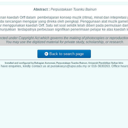
Abstract :
Perpustakaan Tuanku Bainun
an kaedah Orff dalam pembelajaran konsep muzik (ritma), minat dan intepretasi 
ada rancangan mengajar yang direka oleh pengkaji. Penggunaan alat muzik g
ar menggunakan kaedah Orff. Satu set soal selidik telah diberi pada permulaan da
nunjukkan terdapatnya perbezaan signifikan penerimaan pelajar ke atas kaedah in
ected under Copyright Act which governs the making of photocopies or reproduction
You may use the digitized material for private study, scholarship, or research.
Back to search page
Installed and configured by Bahagian Automasi, Perpustakaan Tuanku Bainun, Universiti Pendidikan Sultan Idris
u have enquiries, kindly contact us at pustakasys@upsi.edu.my or 016-3630263. Office hours