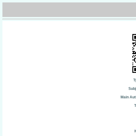
T
Subj
Main Aut
T
H