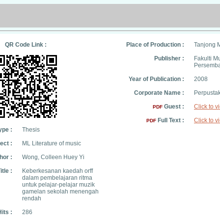
QR Code Link :
Place of Production :
Tanjong 
Publisher :
Fakulti M
Persemb
Year of Publication :
2008
Corporate Name :
Perpusta
Guest :
Click to v
PDF
Full Text :
Click to v
PDF
ype :
Thesis
ect :
ML Literature of music
hor :
Wong, Colleen Huey Yi
itle :
Keberkesanan kaedah orff
dalam pembelajaran ritma
untuk pelajar-pelajar muzik
gamelan sekolah menengah
rendah
its :
286