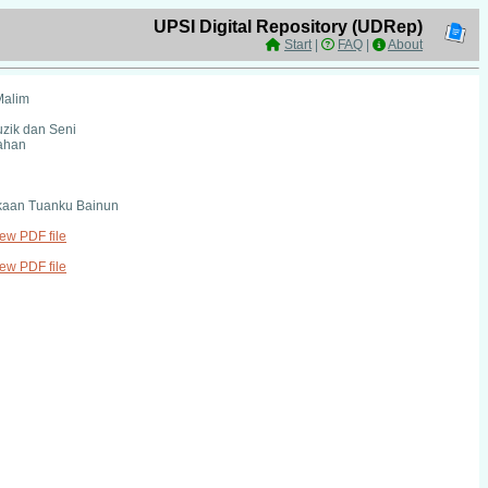
UPSI Digital Repository (UDRep)
Start
|
FAQ
|
About
Malim
uzik dan Seni
ahan
kaan Tuanku Bainun
iew PDF file
iew PDF file