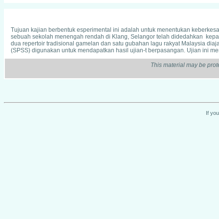
Tujuan kajian berbentuk esperimental ini adalah untuk menentukan keberkesan
sebuah sekolah menengah rendah di Klang, Selangor telah didedahkan kep
dua repertoir tradisional gamelan dan satu gubahan lagu rakyat Malaysia diaj
(SPSS) digunakan untuk mendapatkan hasil ujian-t berpasangan. Ujian ini me
This material may be prot
If yo