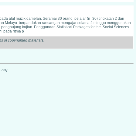
pada alat muzik gamelan. Seramai 30 orang pelajar (n=30) tingkatan 2 dari
amelan Melayu berpandukan rancangan mengajar selama 4 minggu menggunakan
n penghujung kajian. Penggunaan Statistical Packages for the Social Sciences
i pada ritma p
s of copyrighted materials.
 only.