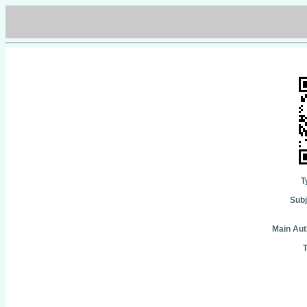
T
Subj
Main Aut
T