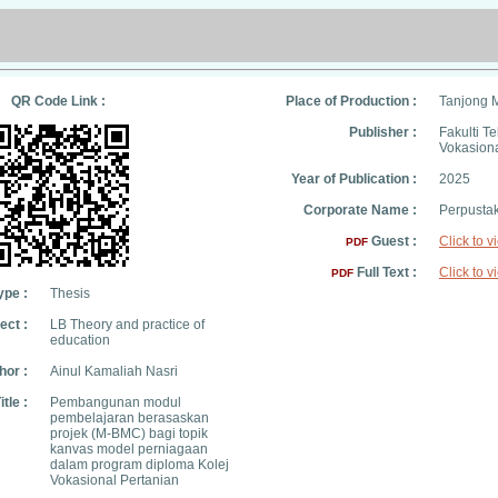
QR Code Link :
Place of Production :
Tanjong 
Publisher :
Fakulti T
Vokasion
Year of Publication :
2025
Corporate Name :
Perpusta
Guest :
Click to v
PDF
Full Text :
Click to v
PDF
ype :
Thesis
ect :
LB Theory and practice of
education
hor :
Ainul Kamaliah Nasri
itle :
Pembangunan modul
pembelajaran berasaskan
projek (M-BMC) bagi topik
kanvas model perniagaan
dalam program diploma Kolej
Vokasional Pertanian