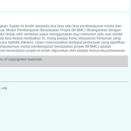
n. Kajian ini terdiri daripada dua fasa iaitu fasa pembangunan modul dan
edua. Modul Pembelajaran Berasaskan Projek (M-BMC) dibangunkan dengan
 dinilai oleh sembilan pakar menggunakan dua instrumen iaitu soal selidik
ada fasa kedua melibatkan 91 orang pelajar Kolej Vokasional Pertanian yang
ra statistik inferens. Ujian-t menunjukkan terdapat perbezaan yang signifikan
 Kesimpulannya, modul pembelajaran berasaskan projek (M-BMC) adalah
an berasaskan projek ini boleh digunakan oleh pelajar kursus keusahawanan.
s of copyrighted materials.
 only.