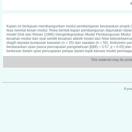
H
Kajian ini bertujuan membangunkan modul pembelajaran berasaskan projek (M
fasa menilai kesan modul. Reka bentuk kajian pembangunan digunakan dala
model Dick dan Reiser (1996) mengintegrasikan Model Pembangunan Modul Sid
kesahan modul dan soal selidik kesahan aktiviti modul dan Nilai kebolehperca
diagih kepada kumpulan kawalan (n = 35) dan rawatan (n = 56). Instrumen yan
berdasarkan ujian pasca pencapaian pengetahuan [t(88) = 3.57; p < 0.05] da
berkesan dalam ujian pencapaian pelajar dalam topik kanvas model perniaga
This material may be prot
If yo