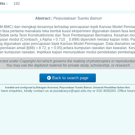
its :
192
Abstract :
Perpustakaan Tuanku Bainun
-BMC) dan mengkaji kesannya terhadap pencapaian topik Kanvas Model Perniagaa
m fasa pertama manakala reka bentuk kuasi eksperimen digunakan dalam fasa k
ek serta Teori Konstruktivisme dan Teori Pembelajaran Bermakna. Kesahan modul
yaan modul (Cronbach_s Alpha = 0.710 _ 0.898) diperoleh melalui kajian rintis. P
g digunakan ujian pencapaian topik Kanvas Model Perniagaan. Data dianalisis seca
n penilaian amali [t(88) = 8.72; p < 0.05] antara kumpulan rawatan dan kawalan.
an kumpulan rawatan. Implikasi kajian menunjukkan modul pendekatan pembelajar
ected under Copyright Act which governs the making of photocopies or reproduction
You may use the digitized material for private study, scholarship, or research.
Back to search page
Installed and configured by Bahagian Automasi, Perpustakaan Tuanku Bainun, Universiti Pendidikan Sultan Idris
u have enquiries, kindly contact us at pustakasys@upsi.edu.my or 016-3630263. Office hours