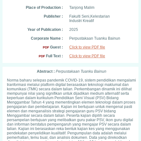
Place of Production :
Tanjong Malim
Publisher :
Fakulti Seni,Kelestarian
Industri Kreatif
Year of Publication :
2025
Corporate Name :
Perpustakaan Tuanku Bainun
Guest :
Click to view PDF file
PDF
Full Text :
Click to view PDF file
PDF
Abstract :
Perpustakaan Tuanku Bainun
Norma baharu selepas pandemik COVID-19, sistem pendidikan mengalami
tranformasi melalui platform digital berasaskan teknologi maklumat dan
komunikasi (TMK) secara dalam talian. Perkembangan dinamik ini dilihat
mempunyai nilai yang signifikan untuk dijadikan medium alternatif serta
keperluan dalam kurikulum Pendidikan Seni Visual (PSV) Bidang
Menggambar Tahun 4 yang mementingkan elemen teknologi dalam proses
pengajaran dan pembelajaran. Kajian ini bertujuan untuk mengenal pasti
elemen dan menganalisis strategi pengajaran guru PSV bidang
Menggambar secara dalam talian. Peserta kajian dipilih secara
persampelan bertujuan yang melibatkan guru pakar PSV, ikon guru digital
dan informan berstatus pempengaruh yang mengajar PSV secara dalam
talian. Kajian ini berasaskan reka bentuk kajian kes yang menggunakan
pendekatan penyelidikan kualitatif. Pengumpulan data adalah melalui
pemerhatian, temu bual, dan analisis dokumen. Data yang direkodkan