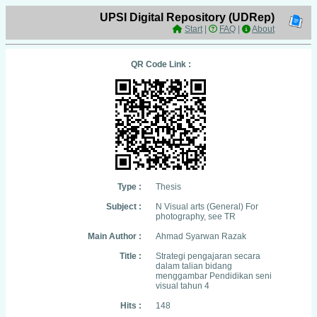
UPSI Digital Repository (UDRep)
Start
|
FAQ
|
About
QR Code Link :
Type :
Thesis
Subject :
N Visual arts (General) For
photography, see TR
Main Author :
Ahmad Syarwan Razak
Title :
Strategi pengajaran secara
dalam talian bidang
menggambar Pendidikan seni
visual tahun 4
Hits :
148