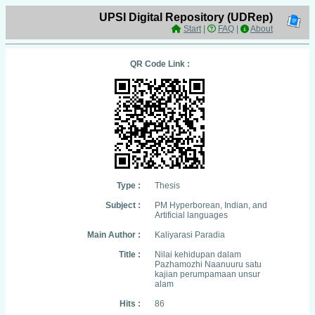
UPSI Digital Repository (UDRep)
Start
|
FAQ
|
About
QR Code Link :
Type :
Thesis
Subject :
PM Hyperborean, Indian, and
Artificial languages
Main Author :
Kaliyarasi Paradia
Title :
Nilai kehidupan dalam
Pazhamozhi Naanuuru satu
kajian perumpamaan unsur
alam
Hits :
86