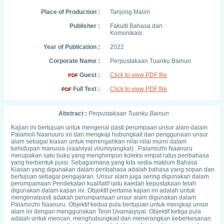
Place of Production :
Tanjong Malim
Publisher :
Fakulti Bahasa dan
Komunikasi
Year of Publication :
2022
Corporate Name :
Perpustakaan Tuanku Bainun
Guest :
Click to view PDF file
PDF
Full Text :
Click to view PDF file
PDF
Abstract :
Perpustakaan Tuanku Bainun
Kajian ini bertujuan untuk mengenal pasti perumpaan unsur alam dalam
Palamoli Naanuuru ini dan mengkaji hubungkait dan penggunaan unsur
alam sebagai kiasan untuk menengahkan nilai nilai murni dalam
kehidupan manusia (vaalviyal vilumiyangkal) . Palamozhi Naanuru
merupakan satu buku yang menghimpun koleksi empat ratus peribahasa
yang berbentuk puisi. Sebagaimana yang kita sedia maklum Bahasa
Kiasan yang digunakan dalam peribahasa adalah bahasa yang sopan dan
bertujuan sebagai pengajaran. Unsur alam juga sering digunakan dalam
perumpamaan.Pendekatan kualitatif iaitu kaedah kepustakaan telah
digunakan dalam kajian ini. Objektif pertama kajian ini adalah untuk
mengenalpasti adakah perumpamaan unsur alam digunakan dalam
Palamozhi Naanuru. Objektif kedua pula bertujuan untuk mengkaji unsur
alam ini dengan menggunakan Teori Uvamaiyiyal. Objektif ketiga pula
adalah untuk mencari, menghubungkait dan menerangkan keberkesanan