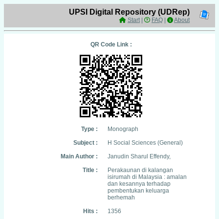
UPSI Digital Repository (UDRep)
Start
|
FAQ
|
About
QR Code Link :
Type :
Monograph
Subject :
H Social Sciences (General)
Main Author :
Janudin Sharul Effendy,
Title :
Perakaunan di kalangan
isirumah di Malaysia : amalan
dan kesannya terhadap
pembentukan keluarga
berhemah
Hits :
1356