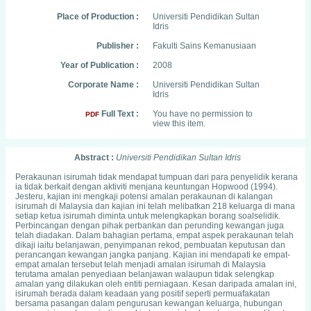
Place of Production :
Universiti Pendidikan Sultan
Idris
Publisher :
Fakulti Sains Kemanusiaan
Year of Publication :
2008
Corporate Name :
Universiti Pendidikan Sultan
Idris
Full Text :
You have no permission to
PDF
view this item.
Abstract :
Universiti Pendidikan Sultan Idris
Perakaunan isirumah tidak mendapat tumpuan dari para penyelidik kerana
ia tidak berkait dengan aktiviti menjana keuntungan Hopwood (1994).
Jesteru, kajian ini mengkaji potensi amalan perakaunan di kalangan
isirumah di Malaysia dan kajian ini telah melibatkan 218 keluarga di mana
setiap ketua isirumah diminta untuk melengkapkan borang soalselidik.
Perbincangan dengan pihak perbankan dan perunding kewangan juga
telah diadakan. Dalam bahagian pertama, empat aspek perakaunan telah
dikaji iaitu belanjawan, penyimpanan rekod, pembuatan keputusan dan
perancangan kewangan jangka panjang. Kajian ini mendapati ke empat-
empat amalan tersebut telah menjadi amalan isirumah di Malaysia
terutama amalan penyediaan belanjawan walaupun tidak selengkap
amalan yang dilakukan oleh entiti perniagaan. Kesan daripada amalan ini,
isirumah berada dalam keadaan yang positif seperti permuafakatan
bersama pasangan dalam pengurusan kewangan keluarga, hubungan