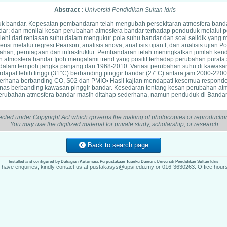
Abstract :
Universiti Pendidikan Sultan Idris
bandar. Kepesatan pembandaran telah mengubah persekitaran atmosfera bandar d
r; dan menilai kesan perubahan atmosfera bandar terhadap penduduk melalui pers
rolehi dari rentasan suhu dalam mengukur pola suhu bandar dan soal selidik yan
ferensi melalui regresi Pearson, analisis anova, anal isis ujian t, dan analisis u
han, perniagaan dan infrastruktur. Pembandaran telah meningkatkan jumlah ken
han atmosfera bandar Ipoh mengalami trend yang positif terhadap perubahan purat
dalam tempoh jangka panjang dari 1968-2010. Variasi perubahan suhu di kawasan i
rdapat lebih tinggi (31°C) berbanding pinggir bandar (27°C) antara jam 2000-220
ederhana berbanding CO, S02 dan PMIO• Hasil kajian mendapati kesemua respon
s berbanding kawasan pinggir bandar. Kesedaran tentang kesan perubahan atmosf
 perubahan atmosfera bandar masih ditahap sederhana, namun penduduk di Banda
ected under Copyright Act which governs the making of photocopies or reproduction
You may use the digitized material for private study, scholarship, or research.
Back to search page
Installed and configured by Bahagian Automasi, Perpustakaan Tuanku Bainun, Universiti Pendidikan Sultan Idris
u have enquiries, kindly contact us at pustakasys@upsi.edu.my or 016-3630263. Office hours