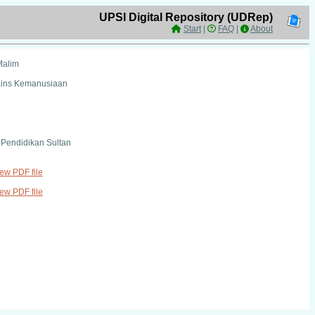
UPSI Digital Repository (UDRep)
Start
|
FAQ
|
About
Malim
Sains Kemanusiaan
i Pendidikan Sultan
iew PDF file
iew PDF file