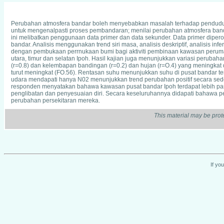
Perubahan atmosfera bandar boleh menyebabkan masalah terhadap penduduk 
untuk mengenalpasti proses pembandaran; menilai perubahan atmosfera banda
ini melibatkan penggunaan data primer dan data sekunder. Data primer dipe
bandar. Analisis menggunakan trend siri masa, analisis deskriptif, analisis in
dengan pembukaan perrnukaan bumi bagi aktiviti pembinaan kawasan peruma
utara, timur dan selatan Ipoh. Hasil kajian juga menunjukkan variasi peruba
(r=0.8) dan kelembapan bandingan (r=0.2) dan hujan (r=O.4) yang meningkat 
turut meningkat (FO.56). Rentasan suhu menunjukkan suhu di pusat bandar te
udara mendapati hanya N02 menunjukkan trend perubahan positif secara s
responden menyatakan bahawa kawasan pusat bandar Ipoh terdapat lebih pana
penglibatan dan penyesuaian diri. Secara keseluruhannya didapati bahawa
perubahan persekitaran mereka.
This material may be prot
If yo