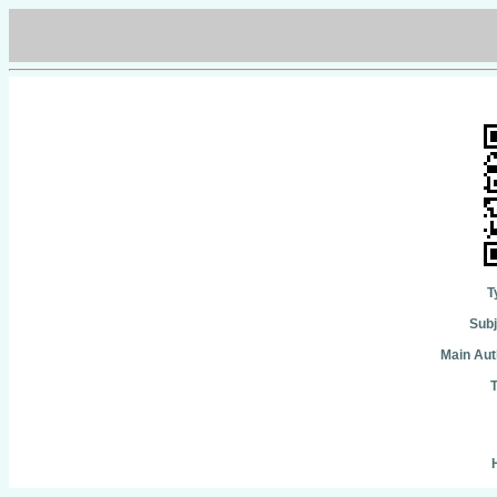
T
Subj
Main Aut
T
H