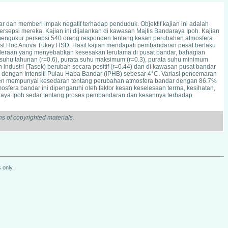
an memberi impak negatif terhadap penduduk. Objektif kajian ini adalah
epsi mereka. Kajian ini dijalankan di kawasan MajIis Bandaraya Ipoh. Kajian
g mengukur persepsi 540 orang responden tentang kesan perubahan atmosfera
jian Post Hoc Anova Tukey HSD. Hasil kajian mendapati pembandaran pesat berlaku
deraan yang menyebabkan kesesakan terutama di pusat bandar, bahagian
a suhu tahunan (r=0.6), purata suhu maksimum (r=0.3), purata suhu minimum
ndustri (Tasek) berubah secara positif (r=0.44) dan di kawasan pusat bandar
0 dengan Intensiti Pulau Haba Bandar (IPHB) sebesar 4°C. Variasi pencemaran
den mempunyai kesedaran tentang perubahan atmosfera bandar dengan 86.7%
era bandar ini dipengaruhi oleh faktor kesan keselesaan terrna, kesihatan,
raya Ipoh sedar tentang proses pembandaran dan kesannya terhadap
s of copyrighted materials.
 only.