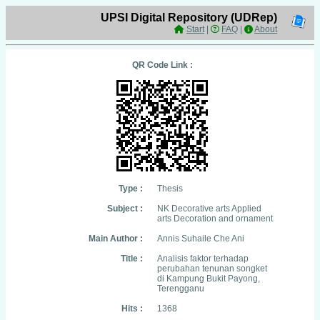
UPSI Digital Repository (UDRep)
Start
|
FAQ
|
About
QR Code Link :
Type :
Thesis
Subject :
NK Decorative arts Applied
arts Decoration and ornament
Main Author :
Annis Suhaile Che Ani
Title :
Analisis faktor terhadap
perubahan tenunan songket
di Kampung Bukit Payong,
Terengganu
Hits :
1368