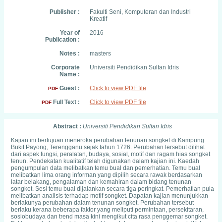
Publisher :
Fakulti Seni, Komputeran dan Industri
Kreatif
Year of
2016
Publication :
Notes :
masters
Corporate
Universiti Pendidikan Sultan Idris
Name :
Guest :
Click to view PDF file
PDF
Full Text :
Click to view PDF file
PDF
Abstract :
Universiti Pendidikan Sultan Idris
Kajian ini bertujuan meneroka perubahan tenunan songket di Kampung
Bukit Payong, Terengganu sejak tahun 1726. Perubahan tersebut dilihat
dari aspek fungsi, peralatan, budaya, sosial, motif dan ragam hias songket
tenun. Pendekatan kualitatif telah digunakan dalam kajian ini. Kaedah
pengumpulan data melibatkan temu bual dan pemerhatian. Temu bual
melibatkan lima orang informan yang dipilih secara rawak berdasarkan
latar belakang, pengalaman dan kemahiran dalam bidang tenunan
songket. Sesi temu bual dijalankan secara tiga peringkat. Pemerhatian pula
melibatkan analisis terhadap motif songket. Dapatan kajian menunjukkan
berlakunya perubahan dalam tenunan songket. Perubahan tersebut
berlaku kerana beberapa faktor yang meliputi permintaan, persekitaran,
sosiobudaya dan trend masa kini mengikut cita rasa penggemar songket.