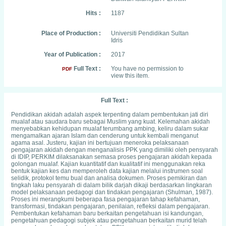
Hits :
1187
Place of Production :
Universiti Pendidikan Sultan
Idris
Year of Publication :
2017
Full Text :
You have no permission to
PDF
view this item.
Full Text :
Pendidikan akidah adalah aspek terpenting dalam pembentukan jati diri
mualaf atau saudara baru sebagai Muslim yang kuat. Kelemahan akidah
menyebabkan kehidupan mualaf terumbang ambing, keliru dalam sukar
mengamalkan ajaran Islam dan cenderung untuk kembali menganut
agama asal. Justeru, kajian ini bertujuan meneroka pelaksanaan
pengajaran akidah dengan menganalisis PPK yang dimiliki oleh pensyarah
di IDIP, PERKIM dilaksanakan semasa proses pengajaran akidah kepada
golongan mualaf. Kajian kuantitatif dan kualitatif ini menggunakan reka
bentuk kajian kes dan memperoleh data kajian melalui instrumen soal
selidik, protokol temu bual dan analisa dokumen. Proses pemikiran dan
tingkah laku pensyarah di dalam bilik darjah dikaji berdasarkan lingkaran
model pelaksanaan pedagogi dan tindakan pengajaran (Shulman, 1987).
Proses ini merangkumi beberapa fasa pengajaran tahap kefahaman,
transformasi, tindakan pengajaran, penilaian, refleksi dalam pengajaran.
Pembentukan kefahaman baru berkaitan pengetahuan isi kandungan,
pengetahuan pedagogi subjek atau pengetahuan berkaitan murid telah