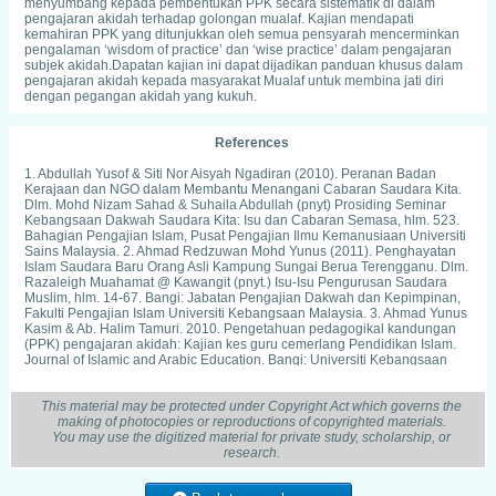
menyumbang kepada pembentukan PPK secara sistematik di dalam
pengajaran akidah terhadap golongan mualaf. Kajian mendapati
kemahiran PPK yang ditunjukkan oleh semua pensyarah mencerminkan
pengalaman ‘wisdom of practice’ dan ‘wise practice’ dalam pengajaran
subjek akidah.Dapatan kajian ini dapat dijadikan panduan khusus dalam
pengajaran akidah kepada masyarakat Mualaf untuk membina jati diri
dengan pegangan akidah yang kukuh.
References
1. Abdullah Yusof & Siti Nor Aisyah Ngadiran (2010). Peranan Badan
Kerajaan dan NGO dalam Membantu Menangani Cabaran Saudara Kita.
Dlm. Mohd Nizam Sahad & Suhaila Abdullah (pnyt) Prosiding Seminar
Kebangsaan Dakwah Saudara Kita: Isu dan Cabaran Semasa, hlm. 523.
Bahagian Pengajian Islam, Pusat Pengajian Ilmu Kemanusiaan Universiti
Sains Malaysia. 2. Ahmad Redzuwan Mohd Yunus (2011). Penghayatan
Islam Saudara Baru Orang Asli Kampung Sungai Berua Terengganu. Dlm.
Razaleigh Muahamat @ Kawangit (pnyt.) Isu-Isu Pengurusan Saudara
Muslim, hlm. 14-67. Bangi: Jabatan Pengajian Dakwah dan Kepimpinan,
Fakulti Pengajian Islam Universiti Kebangsaan Malaysia. 3. Ahmad Yunus
Kasim & Ab. Halim Tamuri. 2010. Pengetahuan pedagogikal kandungan
(PPK) pengajaran akidah: Kajian kes guru cemerlang Pendidikan Islam.
Journal of Islamic and Arabic Education. Bangi: Universiti Kebangsaan
Malaysia. 4. Ali Ahmed Madkur. 1999. ManhajiyyahTadris al- Mawad al-
Syareiyyah. Kaherah: Dar al-Fiqr al-Arabi. 5. al-Nawawi. 1995. Sahih
Muslim, li-Abi al-Husayn Muslim ibn al-Hujjaj al-Qushairi al-Naisaburi bi-
This material may be protected under Copyright Act which governs the
Sharh al-Nawawi Yahya ibn Sharaf al-Nawawi al-Dimashqi al-Shafi’i. Dar
making of photocopies or reproductions of copyrighted materials.
al-Kutub al-‘Ilmiyyah. 6. Al-Qaradhawi (1983). Hakikat al-Tawhid.Kaherah:
You may use the digitized material for private study, scholarship, or
Maktabah al-Wahbah. 7. Al-Qaradhawi (2010). Islam an Introduction. Terj.
research.
Petaling Jaya: Islamic Book Trust. 8. Al-Qurtubi (2004). Al-Jamic li al-Ahkam
al-Quran. Beirut: Dar al-Kutub al-Ilmiyyah. 9. Al-Nawawi (1995). Sahih