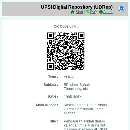
UPSI Digital Repository (UDRep)
Start
|
FAQ
|
About
QR Code Link :
Type :
Article
Subject :
BP Islam. Bahaism.
Theosophy, etc
ISSN :
1985-496X
Main Author :
Kasim Ahmad Yunus, Abdul
Hamid Samsuddin, Jemali
Misnan,
Title :
Pengajaran akidah dalam
kalangan mualaf di Institut
Dakwah Islamiyah PERKIM