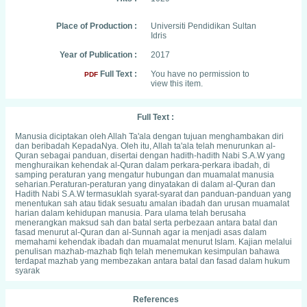
Place of Production :
Universiti Pendidikan Sultan
Idris
Year of Publication :
2017
Full Text :
You have no permission to
PDF
view this item.
Full Text :
Manusia diciptakan oleh Allah Ta'ala dengan tujuan menghambakan diri
dan beribadah KepadaNya. Oleh itu, Allah ta'ala telah menurunkan al-
Quran sebagai panduan, disertai dengan hadith-hadith Nabi S.A.W yang
menghuraikan kehendak al-Quran dalam perkara-perkara ibadah, di
samping peraturan yang mengatur hubungan dan muamalat manusia
seharian.Peraturan-peraturan yang dinyatakan di dalam al-Quran dan
Hadith Nabi S.A.W termasuklah syarat-syarat dan panduan-panduan yang
menentukan sah atau tidak sesuatu amalan ibadah dan urusan muamalat
harian dalam kehidupan manusia. Para ulama telah berusaha
menerangkan maksud sah dan batal serta perbezaan antara batal dan
fasad menurut al-Quran dan al-Sunnah agar ia menjadi asas dalam
memahami kehendak ibadah dan muamalat menurut Islam. Kajian melalui
penulisan mazhab-mazhab fiqh telah menemukan kesimpulan bahawa
terdapat mazhab yang membezakan antara batal dan fasad dalam hukum
syarak
References