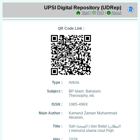
UPSI Digital Repository (UDRep)
Start
|
FAQ
|
About
QR Code Link :
Type :
Article
Subject :
BP Islam. Bahaism.
Theosophy, etc
ISSN :
1985-496X
Main Author :
Kamarul Zaman Muhammad
Akramin,
Title :
Sah (الصحة ) dan Batal (البطلان
) menurut ulama Usul Fiqh
Hits :
1029