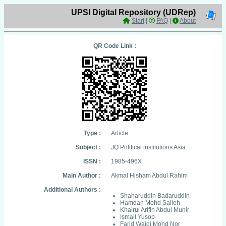
UPSI Digital Repository (UDRep)
Start
|
FAQ
|
About
QR Code Link :
Type :
Article
Subject :
JQ Political institutions Asia
ISSN :
1985-496X
Main Author :
Akmal Hisham Abdul Rahim
Additional Authors :
Shaharuddin Badaruddin
Hamdan Mohd Salleh
Khairul Arifin Abdul Munir
Ismail Yusop
Farid Wajdi Mohd Nor