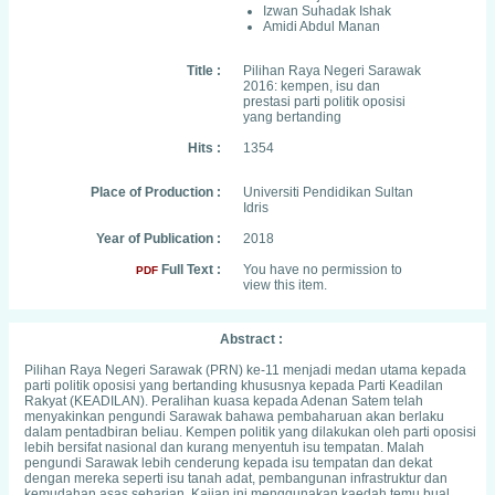
Izwan Suhadak Ishak
Amidi Abdul Manan
Title :
Pilihan Raya Negeri Sarawak
2016: kempen, isu dan
prestasi parti politik oposisi
yang bertanding
Hits :
1354
Place of Production :
Universiti Pendidikan Sultan
Idris
Year of Publication :
2018
Full Text :
You have no permission to
PDF
view this item.
Abstract :
Pilihan Raya Negeri Sarawak (PRN) ke-11 menjadi medan utama kepada
parti politik oposisi yang bertanding khususnya kepada Parti Keadilan
Rakyat (KEADILAN). Peralihan kuasa kepada Adenan Satem telah
menyakinkan pengundi Sarawak bahawa pembaharuan akan berlaku
dalam pentadbiran beliau. Kempen politik yang dilakukan oleh parti oposisi
lebih bersifat nasional dan kurang menyentuh isu tempatan. Malah
pengundi Sarawak lebih cenderung kepada isu tempatan dan dekat
dengan mereka seperti isu tanah adat, pembangunan infrastruktur dan
kemudahan asas seharian. Kajian ini menggunakan kaedah temu bual