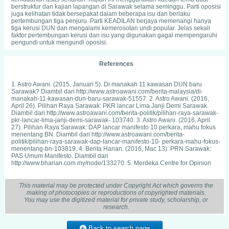
berstruktur dan kajian lapangan di Sarawak selama seminggu. Parti oposisi
juga kelihatan tidak bersepakat dalam beberapa isu dan berlaku
pertembungan tiga penjuru. Parti KEADILAN berjaya memenangi hanya
tiga kerusi DUN dan mengalami kemerosotan undi popular. Jelas sekali
faktor pertembungan kerusi dan isu yang digunakan gagal mempengaruhi
pengundi untuk mengundi oposisi.
References
1. Astro Awani. (2015, Januari 5). Di manakah 11 kawasan DUN baru
Sarawak? Diambil dari http://www.astroawani.com/berita-malaysia/di-
manakah-11-kawasan-dun-baru-sarawak-51557. 2. Astro Awani. (2016,
April 26). Pilihan Raya Sarawak: PKR lancar Lima Janji Demi Sarawak.
Diambil dari http://www.astroawani.com/berita-politik/pilihan-raya-sarawak-
pkr-lancar-lima-janji-demi-sarawak- 103740. 3. Astro Awani. (2016, April
27). Pilihan Raya Sarawak: DAP lancar manifesto 10 perkara, mahu fokus
menentang BN. Diambil dari http://www.astroawani.com/berita-
politik/pilihan-raya-sarawak-dap-lancar-manifesto-10- perkara-mahu-fokus-
menentang-bn-103819. 4. Berita Harian. (2016, Mac 13). PRN Sarawak:
PAS Umum Manifesto. Diambil dari
http://www.bharian.com.my/node/133270. 5. Merdeka Centre for Opinion
Research. (2016). Sarawak State Voter Opinion Survey 2016. Diambil dari
http://merdeka.org/pages/04_inNews02.html. 6. Nawar Firdaws. (2016, April
26). PKR claims it is more popular than DAP in Batu Kitang. Free Malaysia
This material may be protected under Copyright Act which governs the
Today. Diambil dari
making of photocopies or reproductions of copyrighted materials.
https://www.freemalaysiatoday.com/category/nation/2016/04/26/pkr-claims-
You may use the digitized material for private study, scholarship, or
it-is-more-popular-than-dap- in-batu-kitang/. 7. Shaharuddin Badaruddin
research.
dan Suekadiana Affendi. (2008). Kecemerlangan Politik Peribumi
Melayu/Melanau Muslim Dalam Pilihanraya Sarawak. Dalam Masyarakat
Peribumi Cemerlang oleh Jiram Jamit et. Al. Akademi Pengajian Brunei.
Back to search page